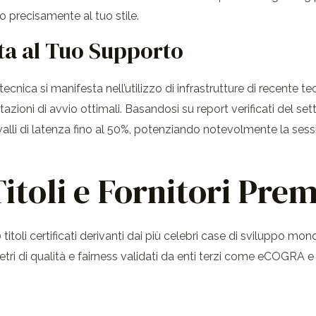
 precisamente al tuo stile.
ta al Tuo Supporto
ecnica si manifesta nell’utilizzo di infrastrutture di recente t
ioni di avvio ottimali. Basandosi su report verificati del setto
lli di latenza fino al 50%, potenziando notevolmente la sessi
Titoli e Fornitori Pr
 titoli certificati derivanti dai più celebri case di sviluppo 
tri di qualità e fairness validati da enti terzi come eCOGRA e