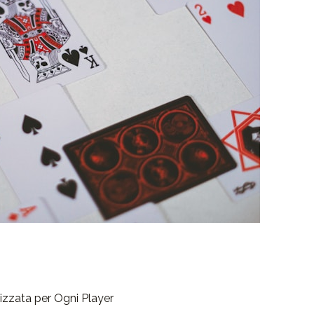
zzata per Ogni Player