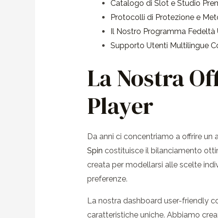
Catalogo di Slot e Studio Pr
Protocolli di Protezione e Met
Il Nostro Programma Fedeltà
Supporto Utenti Multilingue 
La Nostra Off
Player
Da anni ci concentriamo a offrire un
Spin
costituisce il bilanciamento otti
creata per modellarsi alle scelte i
preferenze.
La nostra dashboard user-friendly co
caratteristiche uniche. Abbiamo creat