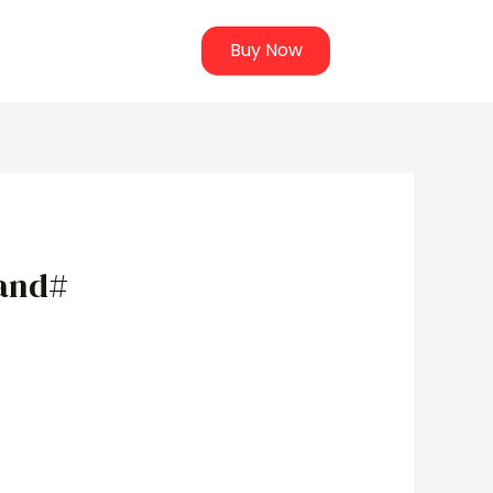
Buy Now
rand#