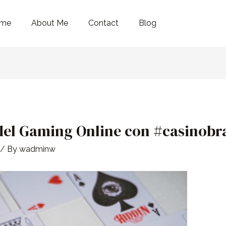
me
About Me
Contact
Blog
 del Gaming Online con #casinob
/ By
wadminw