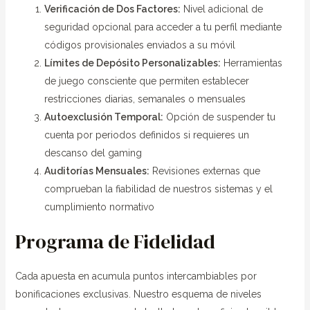
Verificación de Dos Factores:
Nivel adicional de
seguridad opcional para acceder a tu perfil mediante
códigos provisionales enviados a su móvil
Límites de Depósito Personalizables:
Herramientas
de juego consciente que permiten establecer
restricciones diarias, semanales o mensuales
Autoexclusión Temporal:
Opción de suspender tu
cuenta por periodos definidos si requieres un
descanso del gaming
Auditorías Mensuales:
Revisiones externas que
comprueban la fiabilidad de nuestros sistemas y el
cumplimiento normativo
Programa de Fidelidad
Cada apuesta en acumula puntos intercambiables por
bonificaciones exclusivas. Nuestro esquema de niveles