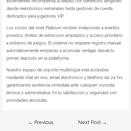
ascendentes recompensa la lealtad con beneficios tangibles:
desde reembolsos semanales hasta gestores de cuenta
dedicados para jugadores VIP.
Los socios del nivel Platinum reciben invitaciones a eventos
privados, límites de extracción ampliados y acceso prioritario
a estrenos de juegos. El sistema no requiere registro manual;
automáticamente empiezas a acumular ventajas desde tu
primer depósito en la plataforma.
Nuestro equipo de soporte multilingüe está accesible
mediante chat en vivo, email electrónico y teléfono las 24 hrs,
garantizando asistencia inmediata ante cualquier consulta
técnica o administrativa. En tu satisfacción y seguridad son
prioridades absolutas.
←
Previous
Next Post
→