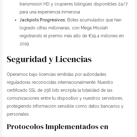
transmisión HD y crupieres bilingües disponibles 24/7
para una experiencia inmersiva
Jackpots Progresivos:
Botes acumulados que han
logrado cifras millonarias, con Mega Moolah
registrando el premio más alto de €19.4 millones en
2019
Seguridad y Licencias
Operamos bajo licencias emitidas por autoridades
reguladoras reconocidas internacionalmente. Nuestro
certificado SSL de 256 bits encripta la totalidad de las
comunicaciones entre tu dispositivo y nuestros servidores,
protegiendo información sensible como datos bancarios y
personales.
Protocolos Implementados en