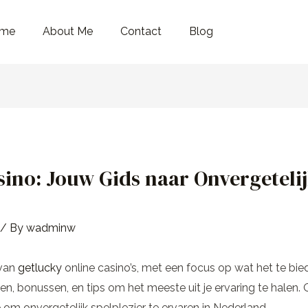
me
About Me
Contact
Blog
ino: Jouw Gids naar Onvergetelij
/ By
wadminw
 van
getlucky
online casino’s, met een focus op wat het te bie
n, bonussen, en tips om het meeste uit je ervaring te halen.
e om onvergetelijk spelplezier te ervaren in Nederland.