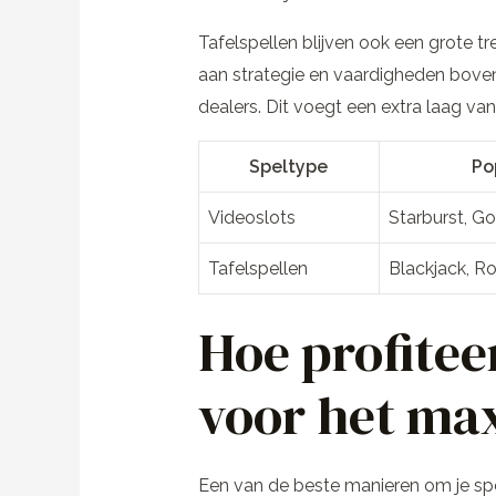
Tafelspellen blijven ook een grote tr
aan strategie en vaardigheden boven p
dealers. Dit voegt een extra laag va
Speltype
Po
Videoslots
Starburst, G
Tafelspellen
Blackjack, Ro
Hoe profitee
voor het max
Een van de beste manieren om je spe