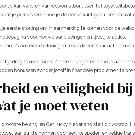
onus kan variëren van welkomstbonussen tot loyaliteitsbelon
at je precies weet hoe je de bonus kunt gebruiken en wat de 
k je eerste storting om in aanmerking te komen voor de welk
otiepagina voor nieuwe aanbiedingen en tijdelijke acties.
gramma’s om extra beloningen te verdienen naarmate je meer 
peelgedrag te monitoren. Zet een budget en houd je aan dat 
boden bonussen zonder jezelf in financiële problemen te bre
eid en veiligheid bi
Wat je moet weten
et grootste belang, en GetLucky Nederland stelt dit voorop. He
ldoet aan strikte normen voor eerlijke spellen en veilige tran