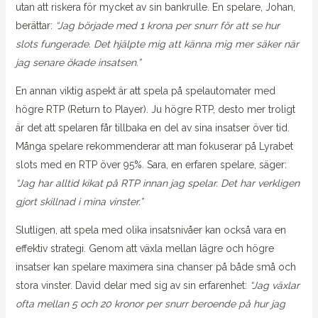
utan att riskera för mycket av sin bankrulle. En spelare, Johan,
berättar:
“Jag började med 1 krona per snurr för att se hur
slots fungerade. Det hjälpte mig att känna mig mer säker när
jag senare ökade insatsen.”
En annan viktig aspekt är att spela på spelautomater med
högre RTP (Return to Player). Ju högre RTP, desto mer troligt
är det att spelaren får tillbaka en del av sina insatser över tid.
Många spelare rekommenderar att man fokuserar på Lyrabet
slots med en RTP över 95%. Sara, en erfaren spelare, säger:
“Jag har alltid kikat på RTP innan jag spelar. Det har verkligen
gjort skillnad i mina vinster.”
Slutligen, att spela med olika insatsnivåer kan också vara en
effektiv strategi. Genom att växla mellan lägre och högre
insatser kan spelare maximera sina chanser på både små och
stora vinster. David delar med sig av sin erfarenhet:
“Jag växlar
ofta mellan 5 och 20 kronor per snurr beroende på hur jag