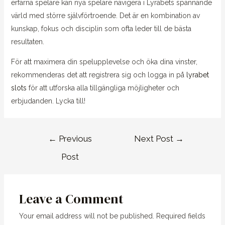
erfarna spelare kan nya spelare navigera i Lyrabets spännande
värld med större självförtroende. Det är en kombination av
kunskap, fokus och disciplin som ofta leder till de bästa
resultaten.
För att maximera din spelupplevelse och öka dina vinster,
rekommenderas det att registrera sig och logga in på
lyrabet
slots
för att utforska alla tillgängliga möjligheter och
erbjudanden. Lycka till!
←
Previous
Next Post
→
Post
Leave a Comment
Your email address will not be published.
Required fields