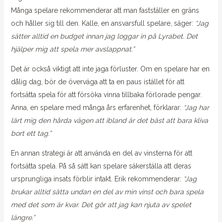
Många spelare rekommenderar att man fastställer en gräns
och håller sig till den. Kalle, en ansvarsfull spelare, säger:
“Jag
sätter alltid en budget innan jag loggar in på Lyrabet. Det
hjälper mig att spela mer avslappnat.”
Det är också viktigt att inte jaga förluster. Om en spelare har en
dålig dag, bör de överväga att ta en paus istället för att
fortsätta spela för att försöka vinna tillbaka förlorade pengar.
Anna, en spelare med många års erfarenhet, förklarar:
“Jag har
lärt mig den hårda vägen att ibland är det bäst att bara kliva
bort ett tag.”
En annan strategi är att använda en del av vinsterna för att
fortsätta spela. På så sätt kan spelare säkerställa att deras
ursprungliga insats förblir intakt. Erik rekommenderar:
“Jag
brukar alltid sätta undan en del av min vinst och bara spela
med det som är kvar. Det gör att jag kan njuta av spelet
längre.”