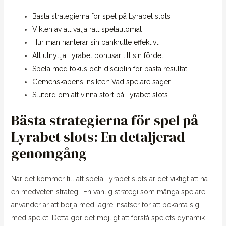
Bästa strategierna för spel på Lyrabet slots
Vikten av att välja rätt spelautomat
Hur man hanterar sin bankrulle effektivt
Att utnyttja Lyrabet bonusar till sin fördel
Spela med fokus och disciplin för bästa resultat
Gemenskapens insikter: Vad spelare säger
Slutord om att vinna stort på Lyrabet slots
Bästa strategierna för spel på
Lyrabet slots: En detaljerad
genomgång
När det kommer till att spela Lyrabet slots är det viktigt att ha
en medveten strategi. En vanlig strategi som många spelare
använder är att börja med lägre insatser för att bekanta sig
med spelet. Detta gör det möjligt att förstå spelets dynamik