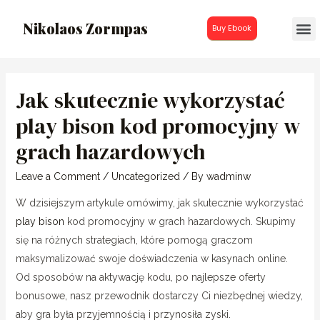
Nikolaos Zormpas
Buy Ebook
Jak skutecznie wykorzystać
play bison kod promocyjny w
grach hazardowych
Leave a Comment
/
Uncategorized
/ By
wadminw
W dzisiejszym artykule omówimy, jak skutecznie wykorzystać
play bison
kod promocyjny w grach hazardowych. Skupimy
się na różnych strategiach, które pomogą graczom
maksymalizować swoje doświadczenia w kasynach online.
Od sposobów na aktywację kodu, po najlepsze oferty
bonusowe, nasz przewodnik dostarczy Ci niezbędnej wiedzy,
aby gra była przyjemnością i przynosiła zyski.