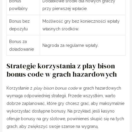
Bonus
Dodatkowe środki dla nowych graczy
powitalny
przy pierwszej wpłacie.
Bonus bez
Możliwość gry bez konieczności wpłaty
depozytu
własnych środków.
Bonus za
Nagroda za regularne wpłaty.
doładowanie
Strategie korzystania z play bison
bonus code w grach hazardowych
Korzystanie z
play bison bonus code
w grach hazardowych
wymaga odpowiedniej strategii. Przede wszystkim, warto
dobrze zaplanować, które gry chcesz grać, aby maksymalnie
wykorzystać dostępne bonusy. Na przykład, jeśli kasyno
oferuje bonusy na gry slotowe, powinieneś skupić się na tych
grach, aby zwiększyć swoje szanse na wygraną.