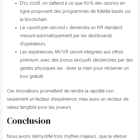
D’ici 2028, on s’attend à ce que 60 % des casinos en
ligne proposent des programmes de fidélité basés sur
la blockchain.
Le « point‑per‑second » deviendra un KPI standard,
mesuré automatiquement par les dashboards
d’opérateurs.
Les expériences AR/VR seront intégrées aux offres
premium, avec des bonus exclusifs déclenchés par des
gestes physiques (ex. : lever la main pour réclamer un
tour gratuit).
Ces innovations promettent de rendre la rapidité non
seulement un facteur d’expérience, mais aussi un vecteur de
valeur tangible pour les joueurs.
Conclusion
Nous avons démystifié trois mythes majeurs : que la vitesse