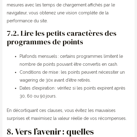
mesures avec les temps de chargement affichés par le
navigateur, vous obtenez une vision complète de la
performance du site.
7.2. Lire les petits caractères des
programmes de points
Plafonds mensuels : certains programmes limitent le
nombre de points pouvant être convertis en cash.
Conditions de mise : les points peuvent nécessiter un
wagering de 30x avant d’être retirés.
Dates d’expiration : vérifiez si les points expirent après
30, 60 ou 90 jours.
En décortiquant ces clauses, vous évitez les mauvaises
surprises et maximisez la valeur réelle de vos récompenses.
8. Vers l’avenir : quelles