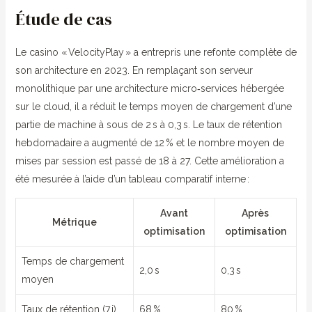
Étude de cas
Le casino « VelocityPlay » a entrepris une refonte complète de
son architecture en 2023. En remplaçant son serveur
monolithique par une architecture micro‑services hébergée
sur le cloud, il a réduit le temps moyen de chargement d’une
partie de machine à sous de 2 s à 0,3 s. Le taux de rétention
hebdomadaire a augmenté de 12 % et le nombre moyen de
mises par session est passé de 18 à 27. Cette amélioration a
été mesurée à l’aide d’un tableau comparatif interne :
Avant
Après
Métrique
optimisation
optimisation
Temps de chargement
2,0 s
0,3 s
moyen
Taux de rétention (7 j)
68 %
80 %