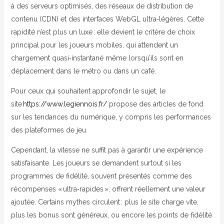
à des serveurs optimisés, des réseaux de distribution de
contenu (CDN) et des interfaces WebGL ultra‑légères. Cette
rapidité n’est plus un luxe : elle devient le critère de choix
principal pour les joueurs mobiles, qui attendent un
chargement quasi‑instantané même lorsqu’ils sont en
déplacement dans le métro ou dans un café.
Pour ceux qui souhaitent approfondir le sujet, le
site
https://www.legiennois.fr/
propose des articles de fond
sur les tendances du numérique, y compris les performances
des plateformes de jeu.
Cependant, la vitesse ne suffit pas à garantir une expérience
satisfaisante. Les joueurs se demandent surtout si les
programmes de fidélité, souvent présentés comme des
récompenses « ultra‑rapides », offrent réellement une valeur
ajoutée. Certains mythes circulent : plus le site charge vite,
plus les bonus sont généreux, ou encore les points de fidélité