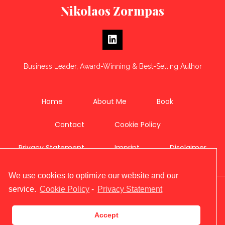
Nikolaos Zormpas
Business Leader, Award-Winning & Best-Selling Author
Home
About Me
Book
Contact
Cookie Policy
Privacy Statement
Imprint
Disclaimer
We use cookies to optimize our website and our
service.
Cookie Policy
-
Privacy Statement
Copyright © 2024 Author
Accept