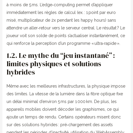
à moins de 5 ms. L’edge‑computing permet d’appliquer
immédiatement les règles de calcul (ex. : 1 point par euro
misé, multiplicateur de 2x pendant les happy hours) sans
attendre un aller‑retour vers le serveur central. Le résultat ? Le
joueur voit son solde de points s’actualiser instantanément, ce
qui renforce la perception d’un programme « ultra‑rapide ».
1.2. Le mythe du “jeu instantané” :
limites physiques et solutions
hybrides
Même avec les meilleures infrastructures, la physique impose
des limites. La vitesse de la lumière dans la fibre optique fixe
un délai minimal d’environ 5 ms par 1 000 km. De plus, les
appareils mobiles doivent décoder les graphismes, ce qui
ajoute un temps de rendu. Certains opérateurs misent donc
sur des solutions hybrides : pré‑chargement des assets
pendant les périodes d’inactivité, utilisation du WebAssembly