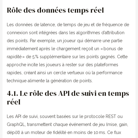
Rôle des données temps réel
Les données de latence, de temps de jeu et de fréquence de
connexion sont intégrées dans les algorithmes d’attribution
des points. Par exemple, un joueur qui démarre une partie
immédiatement après le chargement reçoit un « bonus de
rapidité » de 5 % supplémentaire sur les points gagnés. Cette
approche incite les joueurs à rester sur des plateformes
rapides, créant ainsi un cercle vertueux où la performance
technique alimente la génération de points.
4.1. Le rôle des API de suivi en temps
réel
Les API de suivi, souvent basées sur le protocole REST ou
GraphQL, transmettent chaque événement de jeu (mise, gain,
dépôt) à un moteur de fidélité en moins de 10 ms. Ce flux