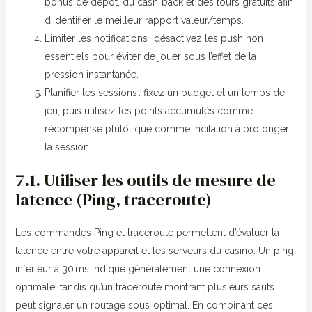
bonus de dépôt, du cash‑back et des tours gratuits afin
d’identifier le meilleur rapport valeur/temps.
Limiter les notifications : désactivez les push non
essentiels pour éviter de jouer sous l’effet de la
pression instantanée.
Planifier les sessions : fixez un budget et un temps de
jeu, puis utilisez les points accumulés comme
récompense plutôt que comme incitation à prolonger
la session.
7.1. Utiliser les outils de mesure de
latence (Ping, traceroute)
Les commandes Ping et traceroute permettent d’évaluer la
latence entre votre appareil et les serveurs du casino. Un ping
inférieur à 30 ms indique généralement une connexion
optimale, tandis qu’un traceroute montrant plusieurs sauts
peut signaler un routage sous‑optimal. En combinant ces