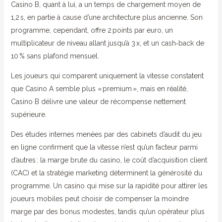
Casino B, quant à lui, a un temps de chargement moyen de
1,2 s, en partie à cause d’une architecture plus ancienne. Son
programme, cependant, offre 2 points par euro, un
multiplicateur de niveau allant jusqu’à 3 x, et un cash‑back de
10 % sans plafond mensuel.
Les joueurs qui comparent uniquement la vitesse constatent
que Casino A semble plus « premium », mais en réalité,
Casino B délivre une valeur de récompense nettement
supérieure.
Des études internes menées par des cabinets d’audit du jeu
en ligne confirment que la vitesse n’est qu’un facteur parmi
d’autres : la marge brute du casino, le coût d’acquisition client
(CAC) et la stratégie marketing déterminent la générosité du
programme. Un casino qui mise sur la rapidité pour attirer les
joueurs mobiles peut choisir de compenser la moindre
marge par des bonus modestes, tandis qu’un opérateur plus