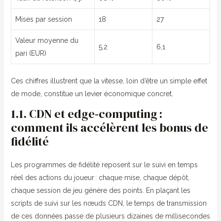
Mises par session
18
27
Valeur moyenne du
5,2
6,1
pari (EUR)
Ces chiffres illustrent que la vitesse, loin d’être un simple effet
de mode, constitue un levier économique concret.
1.1. CDN et edge‑computing :
comment ils accélèrent les bonus de
fidélité
Les programmes de fidélité reposent sur le suivi en temps
réel des actions du joueur : chaque mise, chaque dépôt,
chaque session de jeu génère des points. En plaçant les
scripts de suivi sur les nœuds CDN, le temps de transmission
de ces données passe de plusieurs dizaines de millisecondes