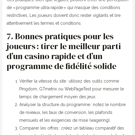
de « programme ultra‑rapide » qui masque des conditions
restrictives. Les joueurs doivent donc rester vigilants et lire
attentivement les termes et conditions.
7. Bonnes pratiques pour les
joueurs : tirer le meilleur parti
d’un casino rapide et d’un
programme de fidélité solide
Vérifier la vitesse du site : utilisez des outils comme
Pingdom, GTmetrix ou WebPageTest pour mesurer le
temps de chargement moyen des jeux.
Analyser la structure du programme : notez le nombre
de niveaux, les taux de conversion, les plafonds
mensuels et les exigences de mise (wagering).
Comparer les offres : créez un tableau comparatif des