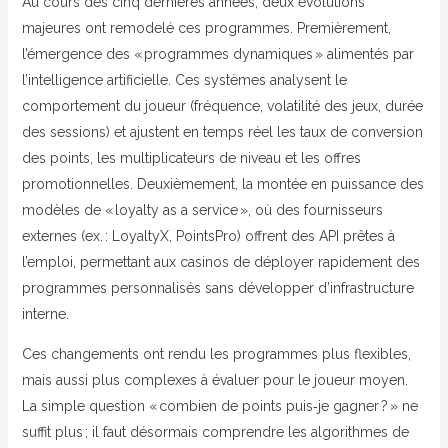
Au cours des cinq dernières années, deux évolutions
majeures ont remodelé ces programmes. Premièrement,
l’émergence des « programmes dynamiques » alimentés par
l’intelligence artificielle. Ces systèmes analysent le
comportement du joueur (fréquence, volatilité des jeux, durée
des sessions) et ajustent en temps réel les taux de conversion
des points, les multiplicateurs de niveau et les offres
promotionnelles. Deuxièmement, la montée en puissance des
modèles de « loyalty as a service », où des fournisseurs
externes (ex. : LoyaltyX, PointsPro) offrent des API prêtes à
l’emploi, permettant aux casinos de déployer rapidement des
programmes personnalisés sans développer d’infrastructure
interne.
Ces changements ont rendu les programmes plus flexibles,
mais aussi plus complexes à évaluer pour le joueur moyen.
La simple question « combien de points puis‑je gagner ? » ne
suffit plus ; il faut désormais comprendre les algorithmes de