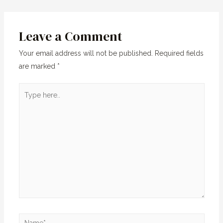
Leave a Comment
Your email address will not be published.
Required fields
are marked
*