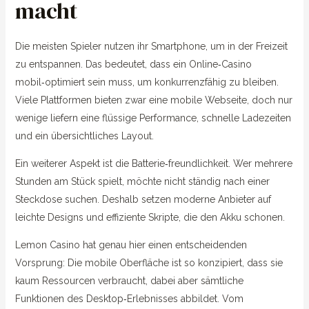
macht
Die meisten Spieler nutzen ihr Smartphone, um in der Freizeit
zu entspannen. Das bedeutet, dass ein Online‑Casino
mobil‑optimiert sein muss, um konkurrenzfähig zu bleiben.
Viele Plattformen bieten zwar eine mobile Webseite, doch nur
wenige liefern eine flüssige Performance, schnelle Ladezeiten
und ein übersichtliches Layout.
Ein weiterer Aspekt ist die Batterie‑freundlichkeit. Wer mehrere
Stunden am Stück spielt, möchte nicht ständig nach einer
Steckdose suchen. Deshalb setzen moderne Anbieter auf
leichte Designs und effiziente Skripte, die den Akku schonen.
Lemon Casino hat genau hier einen entscheidenden
Vorsprung: Die mobile Oberfläche ist so konzipiert, dass sie
kaum Ressourcen verbraucht, dabei aber sämtliche
Funktionen des Desktop‑Erlebnisses abbildet. Vom