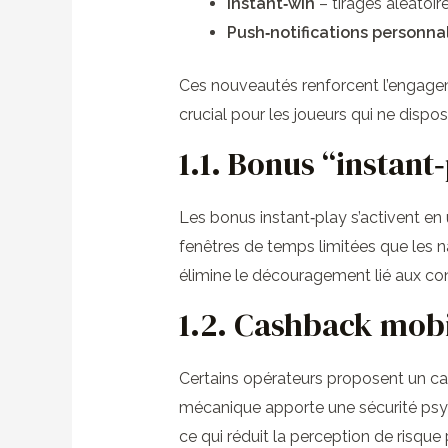
Instant‑win
– tirages aléatoir
Push‑notifications personna
Ces nouveautés renforcent l’engagemen
crucial pour les joueurs qui ne disp
1.1. Bonus “instant
Les bonus instant‑play s’activent en
fenêtres de temps limitées que les n
élimine le découragement lié aux con
1.2. Cashback mobi
Certains opérateurs proposent un cash
mécanique apporte une sécurité psycho
ce qui réduit la perception de risqu