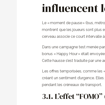
influencent
Le « moment de pause » (bus, métro, 
montrent que les joueurs sont plus en
cerveau associe ce court intervalle 
Dans une campagne test menée par u
bonus « Happy Hour » était envoyée en
Cette hausse s’est traduite par une 
Les offres temporisées, comme les « 
créant un sentiment d’urgence. Elles
pendant les créneaux de transport.
3.1. L’effet “FOMO”