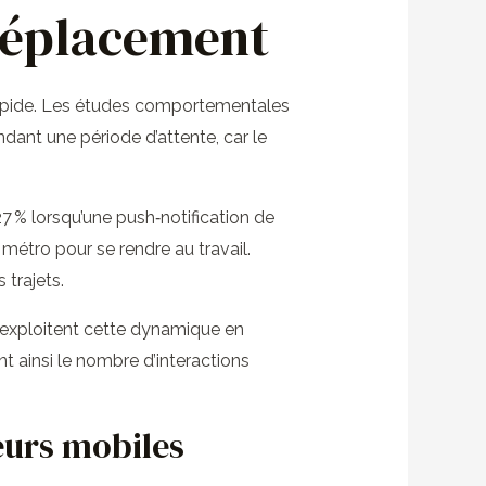
déplacement
n rapide. Les études comportementales
ndant une période d’attente, car le
% lorsqu’une push‑notification de
métro pour se rendre au travail.
trajets.
, exploitent cette dynamique en
 ainsi le nombre d’interactions
ueurs mobiles