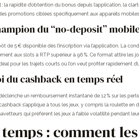
 : la rapidité d’obtention du bonus depuis l’application, la cla
 des promotions ciblées spécifiquement aux appareils mobiles
 champion du “no‑deposit” mobil
de 5 € disponible dès l’inscription via l’application. La con
ment aux slots à RTP supérieur à 96 %. Ce format attire les jo
al pour les trajets courts où l’on veut profiter rapidement d’
roi du cashback en temps réel
éclenche un remboursement instantané de 12 % sur les perte
shback s’applique à tous les jeux, y compris la roulette en dire
navetteurs qui préfèrent les jeux à faible volatilité pendant l
r temps : comment le