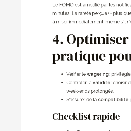
Le FOMO est amplifié par les notifi
minutes. La rareté perçue (« plus qu
à miser immédiatement, même s’il n’ét
4. Optimiser
pratique pou
Vérifier le
wagering
: privilégi
Contrôler la
validité
: choisir
week‑ends prolongés.
S’assurer de la
compatibilité 
Checklist rapide