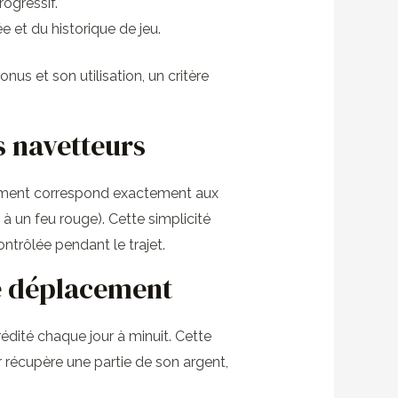
rogressif.
 et du historique de jeu.
us et son utilisation, un critère
es navetteurs
loiement correspond exactement aux
à un feu rouge). Cette simplicité
ntrôlée pendant le trajet.
le déplacement
édité chaque jour à minuit. Cette
r récupère une partie de son argent,