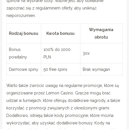
spinów na wybrane sloty. Ważne jest, aby dokładnie
zapoznać się z regulaminem oferty, aby uniknąć
nieporozumień.
Wymagania
Rodzaj bonusu
Kwota bonusu
obrotu
Bonus
100% do 1000
30x
powitalny
PLN
Darmowe spiny
50 free spins
Brak wymagań
Warto także zwrócić uwagę na regularne promocje, które są
organizowane przez Lemon Casino. Gracze mogą brać
udział w turniejach, które oferują dodatkowe nagrody, a także
korzystać z promocji związanych z określonymi grami.
Dodatkowo, istnieją także kody promocyjne, które można
wykorzystać, aby uzyskać dodatkowe bonusy. Kody na