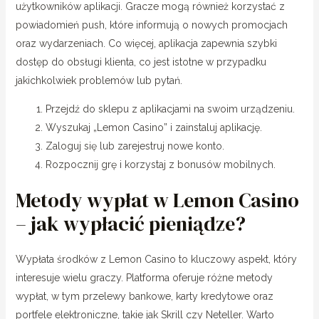
użytkowników aplikacji. Gracze mogą również korzystać z
powiadomień push, które informują o nowych promocjach
oraz wydarzeniach. Co więcej, aplikacja zapewnia szybki
dostęp do obsługi klienta, co jest istotne w przypadku
jakichkolwiek problemów lub pytań.
Przejdź do sklepu z aplikacjami na swoim urządzeniu.
Wyszukaj „Lemon Casino” i zainstaluj aplikację.
Zaloguj się lub zarejestruj nowe konto.
Rozpocznij grę i korzystaj z bonusów mobilnych.
Metody wypłat w Lemon Casino
– jak wypłacić pieniądze?
Wypłata środków z Lemon Casino to kluczowy aspekt, który
interesuje wielu graczy. Platforma oferuje różne metody
wypłat, w tym przelewy bankowe, karty kredytowe oraz
portfele elektroniczne, takie jak Skrill czy Neteller. Warto