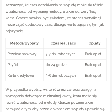
zaznaczyć, że czas oczekiwania na wypłatę może się różnić
w zależności od wybranej metody, a także od weryfikacji
konta. Gracze powinni być świadomi, że proces weryfikacji
może zająć dodatkowy czas, dlatego warto zająć się tym jak
najszybciej.
Metoda wypłaty
Czas realizacji
Opłaty
Przelew bankowy
3-7 dni roboczych
Brak opłat
PayPal
do 24 godzin
Brak opłat
Karta kredytowa
3-5 dni roboczych
Brak opłat
W przypadku wypłaty, warto również zwrócić uwagę na
wymagania dotyczące minimalnej kwoty, która może się
różnić w zależności od metody. Gracze powinni także
pamiętać o tym, aby przed dokonaniem wypłaty upewnić się,