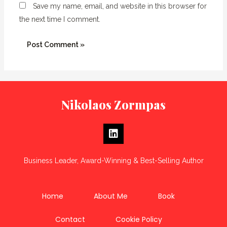
Save my name, email, and website in this browser for
the next time I comment.
Nikolaos Zormpas
Business Leader, Award-Winning & Best-Selling Author
Home
About Me
Book
Contact
Cookie Policy