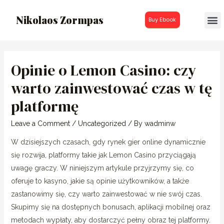
Nikolaos Zormpas
Buy Ebook
Opinie o Lemon Casino: czy
warto zainwestować czas w tę
platformę
Leave a Comment
/
Uncategorized
/ By
wadminw
W dzisiejszych czasach, gdy rynek gier online dynamicznie
się rozwija, platformy takie jak Lemon Casino przyciągają
uwagę graczy. W niniejszym artykule przyjrzymy się, co
oferuje to kasyno, jakie są opinie użytkowników, a także
zastanowimy się, czy warto zainwestować w nie swój czas.
Skupimy się na dostępnych bonusach, aplikacji mobilnej oraz
metodach wypłaty, aby dostarczyć pełny obraz tej platformy.