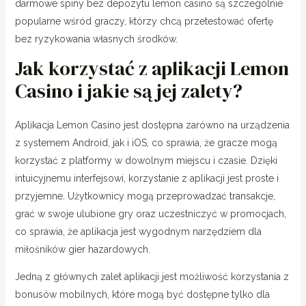
darmowe spiny bez depozytu lemon casino są szczególnie
popularne wśród graczy, którzy chcą przetestować ofertę
bez ryzykowania własnych środków.
Jak korzystać z aplikacji Lemon
Casino i jakie są jej zalety?
Aplikacja Lemon Casino jest dostępna zarówno na urządzenia
z systemem Android, jak i iOS, co sprawia, że gracze mogą
korzystać z platformy w dowolnym miejscu i czasie. Dzięki
intuicyjnemu interfejsowi, korzystanie z aplikacji jest proste i
przyjemne. Użytkownicy mogą przeprowadzać transakcje,
grać w swoje ulubione gry oraz uczestniczyć w promocjach,
co sprawia, że aplikacja jest wygodnym narzędziem dla
miłośników gier hazardowych.
Jedną z głównych zalet aplikacji jest możliwość korzystania z
bonusów mobilnych, które mogą być dostępne tylko dla