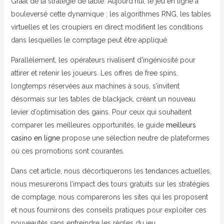
Graal de la stratégie de table. Aujourd’hui, le jeu en ligne a
bouleversé cette dynamique : les algorithmes RNG, les tables
virtuelles et les croupiers en direct modifient les conditions
dans lesquelles le comptage peut être appliqué.
Parallèlement, les opérateurs rivalisent d’ingéniosité pour
attirer et retenir les joueurs. Les offres de free spins,
longtemps réservées aux machines à sous, s’invitent
désormais sur les tables de blackjack, créant un nouveau
levier d’optimisation des gains. Pour ceux qui souhaitent
comparer les meilleures opportunités, le guide
meilleurs
casino en ligne
propose une sélection neutre de plateformes
où ces promotions sont courantes.
Dans cet article, nous décortiquerons les tendances actuelles,
nous mesurerons l’impact des tours gratuits sur les stratégies
de comptage, nous comparerons les sites qui les proposent
et nous fournirons des conseils pratiques pour exploiter ces
nouveautés sans enfreindre les règles du jeu.