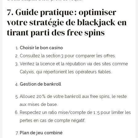
7. Guide pratique : optimiser
votre stratégie de blackjack en
tirant parti des free spins
Choisir le bon casino
Consultez la section 3 pour comparer les offres.
Vérifiez la licence et la réputation via des sites comme
Calyxis, qui répertorient les opérateurs fiables.
Gestion de bankroll
Allouez 20 % de votre bankroll aux free spins, le reste
aux mises de base.
Respectez un ratio mise/compte de 1 : 5 pour limiter les
pertes en cas de compte négatif.
Plan de jeu combiné