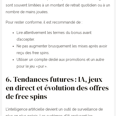
sont souvent limitées à un montant de retrait quotidien ou à un
nombre de mains jouées.
Pour rester conforme, il est recommandé de :
Lire attentivement les termes du bonus avant
d’accepter.
Ne pas augmenter brusquement les mises après avoir
reçu des free spins.
Utiliser un compte dédié aux promotions et un autre
pour le jeu « pur ».
6. Tendances futures : IA, jeux
en direct et évolution des offres
de free spins
L’intelligence artificielle devient un outil de surveillance de
plus en plus précis. Les systèmes d’IA analysent les