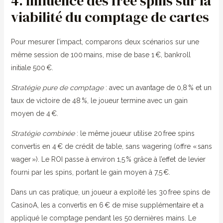
4. Influence des free spins sur la
viabilité du comptage de cartes
Pour mesurer l’impact, comparons deux scénarios sur une
même session de 100 mains, mise de base 1 €, bankroll
initiale 500 €.
Stratégie pure de comptage
: avec un avantage de 0,8 % et un
taux de victoire de 48 %, le joueur termine avec un gain
moyen de 4 €.
Stratégie combinée
: le même joueur utilise 20 free spins
convertis en 4 € de crédit de table, sans wagering (offre « sans
wager »). Le ROI passe à environ 1,5 % grâce à l’effet de levier
fourni par les spins, portant le gain moyen à 7,5 €.
Dans un cas pratique, un joueur a exploité les 30 free spins de
CasinoA, les a convertis en 6 € de mise supplémentaire et a
appliqué le comptage pendant les 50 dernières mains. Le