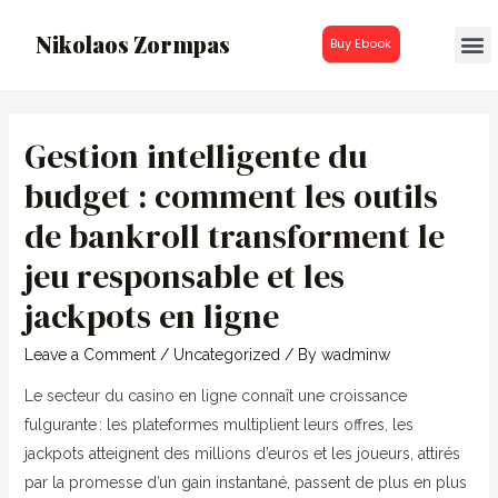
Nikolaos Zormpas
Buy Ebook
Gestion intelligente du
budget : comment les outils
de bankroll transforment le
jeu responsable et les
jackpots en ligne
Leave a Comment
/
Uncategorized
/ By
wadminw
Le secteur du casino en ligne connaît une croissance
fulgurante : les plateformes multiplient leurs offres, les
jackpots atteignent des millions d’euros et les joueurs, attirés
par la promesse d’un gain instantané, passent de plus en plus