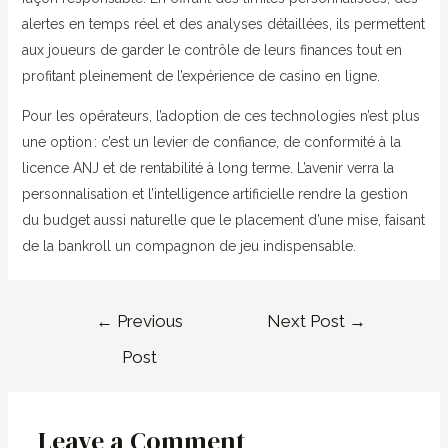
alertes en temps réel et des analyses détaillées, ils permettent
aux joueurs de garder le contrôle de leurs finances tout en
profitant pleinement de l’expérience de casino en ligne.
Pour les opérateurs, l’adoption de ces technologies n’est plus
une option : c’est un levier de confiance, de conformité à la
licence ANJ et de rentabilité à long terme. L’avenir verra la
personnalisation et l’intelligence artificielle rendre la gestion
du budget aussi naturelle que le placement d’une mise, faisant
de la bankroll un compagnon de jeu indispensable.
←
Previous
Next Post
→
Post
Leave a Comment