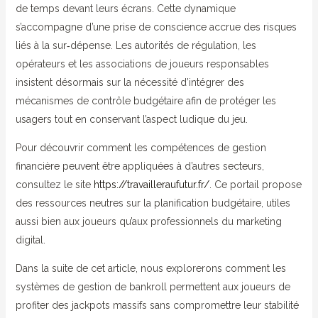
de temps devant leurs écrans. Cette dynamique
s’accompagne d’une prise de conscience accrue des risques
liés à la sur‑dépense. Les autorités de régulation, les
opérateurs et les associations de joueurs responsables
insistent désormais sur la nécessité d’intégrer des
mécanismes de contrôle budgétaire afin de protéger les
usagers tout en conservant l’aspect ludique du jeu.
Pour découvrir comment les compétences de gestion
financière peuvent être appliquées à d’autres secteurs,
consultez le site
https://travailleraufutur.fr/
. Ce portail propose
des ressources neutres sur la planification budgétaire, utiles
aussi bien aux joueurs qu’aux professionnels du marketing
digital.
Dans la suite de cet article, nous explorerons comment les
systèmes de gestion de bankroll permettent aux joueurs de
profiter des jackpots massifs sans compromettre leur stabilité