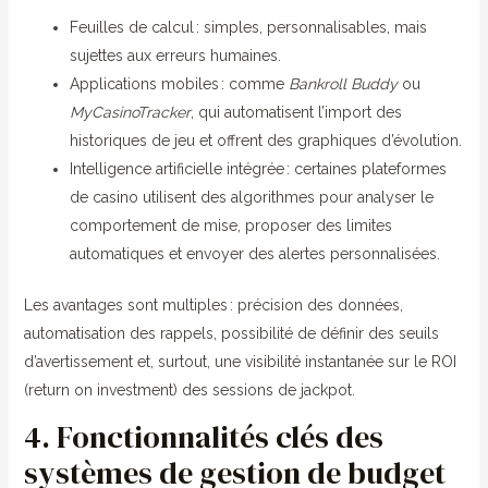
Feuilles de calcul : simples, personnalisables, mais
sujettes aux erreurs humaines.
Applications mobiles : comme
Bankroll Buddy
ou
MyCasinoTracker
, qui automatisent l’import des
historiques de jeu et offrent des graphiques d’évolution.
Intelligence artificielle intégrée : certaines plateformes
de casino utilisent des algorithmes pour analyser le
comportement de mise, proposer des limites
automatiques et envoyer des alertes personnalisées.
Les avantages sont multiples : précision des données,
automatisation des rappels, possibilité de définir des seuils
d’avertissement et, surtout, une visibilité instantanée sur le ROI
(return on investment) des sessions de jackpot.
4. Fonctionnalités clés des
systèmes de gestion de budget