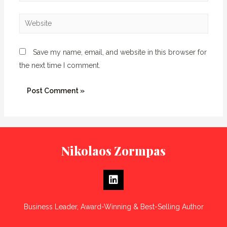
Save my name, email, and website in this browser for
the next time I comment.
Nikolaos Zormpas
Business Leader, Award-Winning & Best-Selling Author