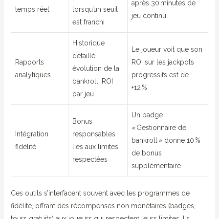
après 30 minutes de
temps réel
lorsqu’un seuil
jeu continu
est franchi
Historique
Le joueur voit que son
détaillé,
Rapports
ROI sur les jackpots
évolution de la
analytiques
progressifs est de
bankroll, ROI
+12 %
par jeu
Un badge
Bonus
« Gestionnaire de
Intégration
responsables
bankroll » donne 10 %
fidélité
liés aux limites
de bonus
respectées
supplémentaire
Ces outils s’interfacent souvent avec les programmes de
fidélité, offrant des récompenses non monétaires (badges,
tours gratuits) aux joueurs qui respectent leurs limites. Ils