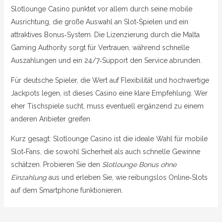
Slotlounge Casino punktet vor allem durch seine mobile
Ausrichtung, die große Auswahl an Slot‑Spielen und ein
attraktives Bonus‑System. Die Lizenzierung durch die Malta
Gaming Authority sorgt für Vertrauen, während schnelle
Auszahlungen und ein 24/7‑Support den Service abrunden.
Für deutsche Spieler, die Wert auf Flexibilität und hochwertige
Jackpots legen, ist dieses Casino eine klare Empfehlung. Wer
eher Tischspiele sucht, muss eventuell ergänzend zu einem
anderen Anbieter greifen.
Kurz gesagt: Slotlounge Casino ist die ideale Wahl für mobile
Slot‑Fans, die sowohl Sicherheit als auch schnelle Gewinne
schätzen. Probieren Sie den
Slotlounge Bonus ohne
Einzahlung
aus und erleben Sie, wie reibungslos Online‑Slots
auf dem Smartphone funktionieren.