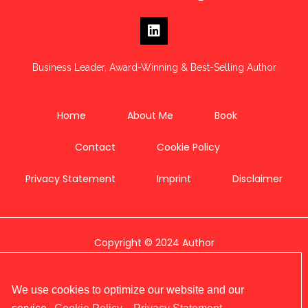
Business Leader, Award-Winning & Best-Selling Author
Home
About Me
Book
Contact
Cookie Policy
Privacy Statement
Imprint
Disclaimer
Copyright © 2024 Author
We use cookies to optimize our website and our
Powered by Author