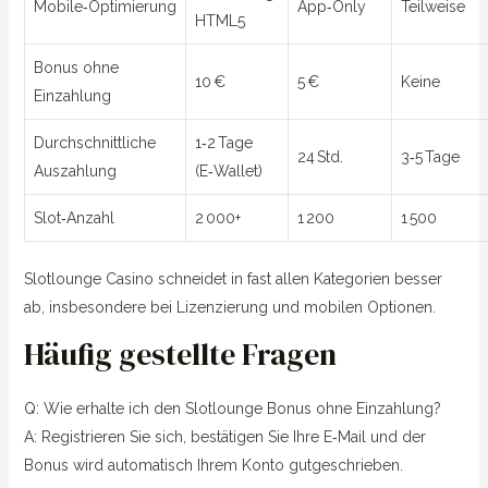
Mobile‑Optimierung
App‑Only
Teilweise
HTML5
Bonus ohne
10 €
5 €
Keine
Einzahlung
Durchschnittliche
1‑2 Tage
24 Std.
3‑5 Tage
Auszahlung
(E‑Wallet)
Slot‑Anzahl
2 000+
1 200
1 500
Slotlounge Casino schneidet in fast allen Kategorien besser
ab, insbesondere bei Lizenzierung und mobilen Optionen.
Häufig gestellte Fragen
Q: Wie erhalte ich den Slotlounge Bonus ohne Einzahlung?
A: Registrieren Sie sich, bestätigen Sie Ihre E‑Mail und der
Bonus wird automatisch Ihrem Konto gutgeschrieben.