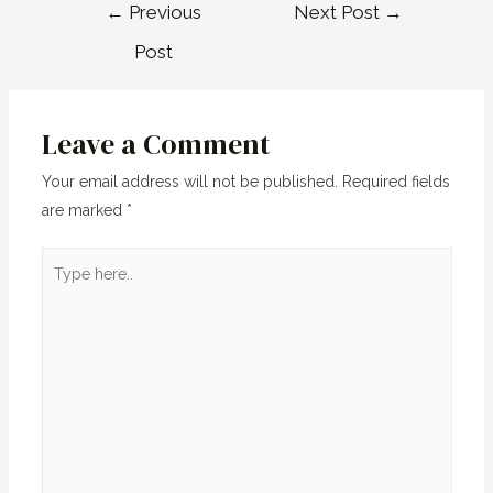
←
Previous
Next Post
→
Post
Leave a Comment
Your email address will not be published.
Required fields
are marked
*