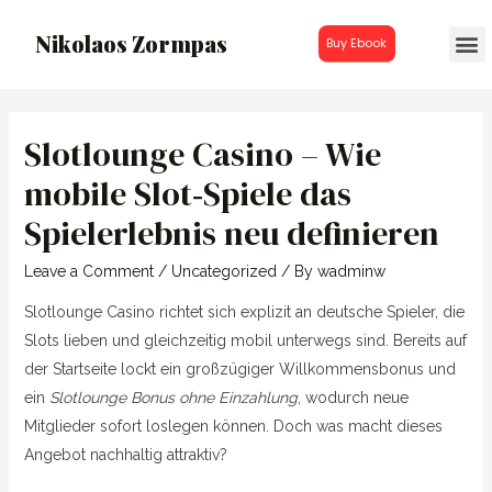
Nikolaos Zormpas
Buy Ebook
Slotlounge Casino – Wie
mobile Slot‑Spiele das
Spielerlebnis neu definieren
Leave a Comment
/
Uncategorized
/ By
wadminw
Slotlounge Casino richtet sich explizit an deutsche Spieler, die
Slots lieben und gleichzeitig mobil unterwegs sind. Bereits auf
der Startseite lockt ein großzügiger Willkommensbonus und
ein
Slotlounge Bonus ohne Einzahlung
, wodurch neue
Mitglieder sofort loslegen können. Doch was macht dieses
Angebot nachhaltig attraktiv?