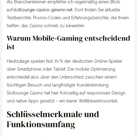
Als Branchenkenner empfehle ich regelmäßig einen Blick
auf
slotlounge-casino-gewinn.net
. Dort finden Sie aktuelle
Testberichte, Promo‑Codes und Erfahrungsberichte, die Ihnen
helfen, das Casino schnell zu bewerten.
Warum Mobile‑Gaming entscheidend
ist
Heutzutage spielen fast 70 % der deutschen Online‑Spieler
über Smartphone oder Tablet. Die mobile Optimierung
entscheidet also über den Unterschied zwischen einem
flüchtigen Besuch und langfristiger Kundenbindung.
Slotlounge Casino hat hier frühzeitig auf responsives Design
und native Apps gesetzt – ein klarer Wettbewerbsvorteil.
Schlüsselmerkmale und
Funktionsumfang