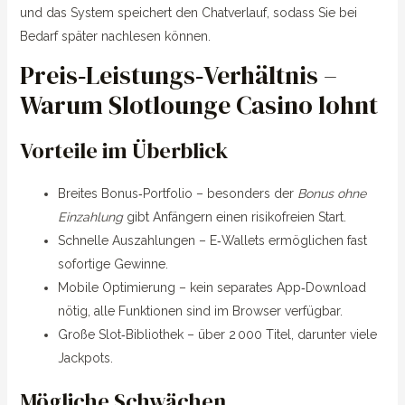
und das System speichert den Chatverlauf, sodass Sie bei
Bedarf später nachlesen können.
Preis‑Leistungs‑Verhältnis –
Warum Slotlounge Casino lohnt
Vorteile im Überblick
Breites Bonus‑Portfolio – besonders der
Bonus ohne
Einzahlung
gibt Anfängern einen risikofreien Start.
Schnelle Auszahlungen – E‑Wallets ermöglichen fast
sofortige Gewinne.
Mobile Optimierung – kein separates App‑Download
nötig, alle Funktionen sind im Browser verfügbar.
Große Slot‑Bibliothek – über 2 000 Titel, darunter viele
Jackpots.
Mögliche Schwächen