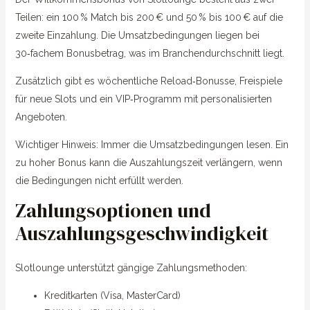
Teilen: ein 100 % Match bis 200 € und 50 % bis 100 € auf die
zweite Einzahlung. Die Umsatzbedingungen liegen bei
30‑fachem Bonusbetrag, was im Branchendurchschnitt liegt.
Zusätzlich gibt es wöchentliche Reload‑Bonusse, Freispiele
für neue Slots und ein VIP‑Programm mit personalisierten
Angeboten.
Wichtiger Hinweis: Immer die Umsatzbedingungen lesen. Ein
zu hoher Bonus kann die Auszahlungszeit verlängern, wenn
die Bedingungen nicht erfüllt werden.
Zahlungsoptionen und
Auszahlungs­geschwindigkeit
Slotlounge unterstützt gängige Zahlungsmethoden:
Kreditkarten (Visa, MasterCard)