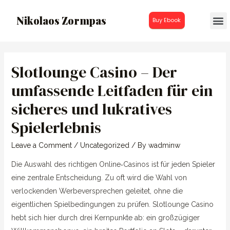
Nikolaos Zormpas
Buy Ebook
Slotlounge Casino – Der
umfassende Leitfaden für ein
sicheres und lukratives
Spielerlebnis
Leave a Comment
/
Uncategorized
/ By
wadminw
Die Auswahl des richtigen Online‑Casinos ist für jeden Spieler
eine zentrale Entscheidung. Zu oft wird die Wahl von
verlockenden Werbeversprechen geleitet, ohne die
eigentlichen Spielbedingungen zu prüfen. Slotlounge Casino
hebt sich hier durch drei Kernpunkte ab: ein großzügiger