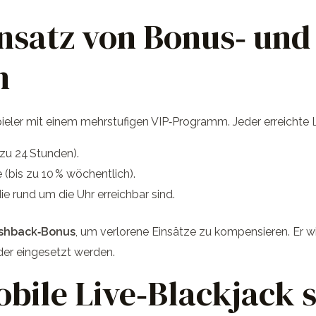
Einsatz von Bonus‑ und
n
ieler mit einem mehrstufigen VIP‑Programm. Jeder erreichte L
zu 24 Stunden).
(bis zu 10 % wöchentlich).
e rund um die Uhr erreichbar sind.
shback‑Bonus
, um verlorene Einsätze zu kompensieren. Er 
der eingesetzt werden.
obile Live‑Blackjack 