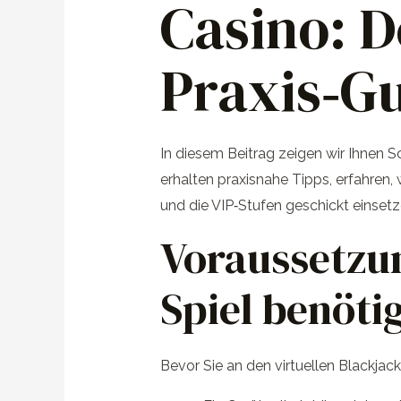
Casino: D
Praxis‑Gu
In diesem Beitrag zeigen wir Ihnen Sc
erhalten praxisnahe Tipps, erfahren,
und die VIP‑Stufen geschickt einset
Voraussetzun
Spiel benöti
Bevor Sie an den virtuellen Blackjac