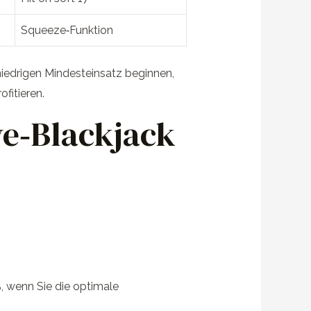
Squeeze‑Funktion
niedrigen Mindesteinsatz beginnen,
fitieren.
ve‑Blackjack
%
, wenn Sie die optimale