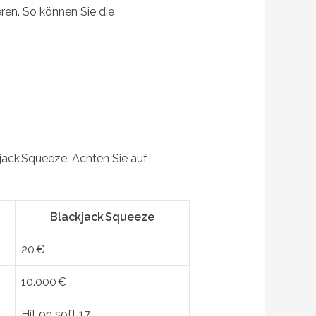
eren. So können Sie die
jack Squeeze. Achten Sie auf
Blackjack Squeeze
20 €
10.000 €
Hit on soft 17