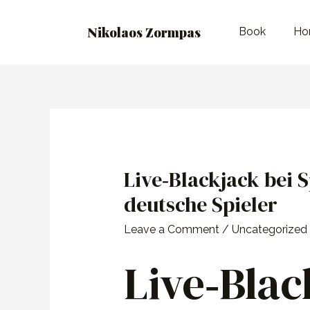
Nikolaos Zormpas
Book
Ho
Live‑Blackjack bei 
deutsche Spieler
Leave a Comment
/
Uncategorized
Live‑Blac