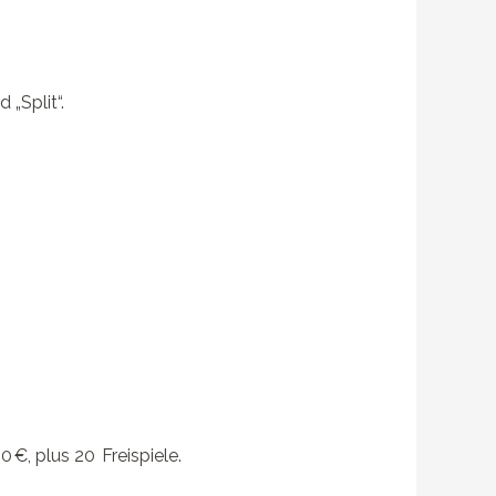
.
 „Split“.
€, plus 20 Freispiele.