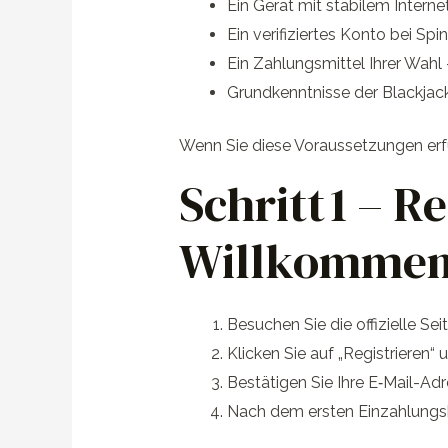
Ein Gerät mit stabilem Intern
Ein verifiziertes Konto bei Sp
Ein Zahlungsmittel Ihrer Wahl
Grundkenntnisse der Blackjack‑R
Wenn Sie diese Voraussetzungen erfüll
Schritt 1 – R
Willkommen
Besuchen Sie die offizielle Se
Klicken Sie auf „Registrieren“ 
Bestätigen Sie Ihre E‑Mail-Adr
Nach dem ersten Einzahlungsb