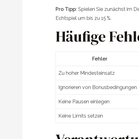
Pro Tipp:
Spielen Sie zunächst im D
Echtspiel um bis zu 15 %.
Häufige Fehl
Fehler
Zu hoher Mindesteinsatz
Ignorieren von Bonusbedingungen
Keine Pausen einlegen
Keine Limits setzen