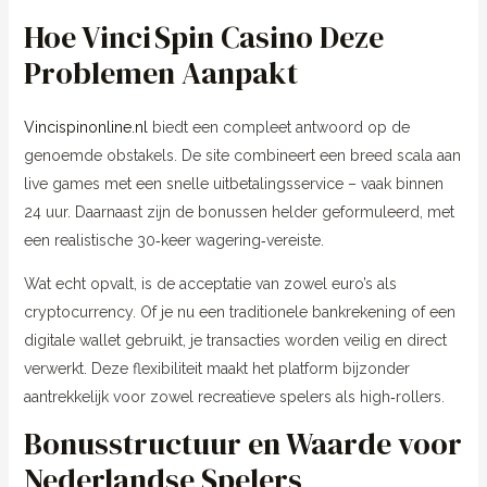
Hoe Vinci Spin Casino Deze
Problemen Aanpakt
Vincispinonline.nl
biedt een compleet antwoord op de
genoemde obstakels. De site combineert een breed scala aan
live games met een snelle uitbetalingsservice – vaak binnen
24 uur. Daarnaast zijn de bonussen helder geformuleerd, met
een realistische 30‑keer wagering‑vereiste.
Wat echt opvalt, is de acceptatie van zowel euro’s als
cryptocurrency. Of je nu een traditionele bankrekening of een
digitale wallet gebruikt, je transacties worden veilig en direct
verwerkt. Deze flexibiliteit maakt het platform bijzonder
aantrekkelijk voor zowel recreatieve spelers als high‑rollers.
Bonusstructuur en Waarde voor
Nederlandse Spelers