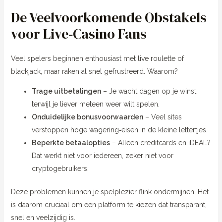
De Veelvoorkomende Obstakels
voor Live‑Casino Fans
Veel spelers beginnen enthousiast met live roulette of
blackjack, maar raken al snel gefrustreerd. Waarom?
Trage uitbetalingen
– Je wacht dagen op je winst,
terwijl je liever meteen weer wilt spelen.
Onduidelijke bonusvoorwaarden
– Veel sites
verstoppen hoge wagering‑eisen in de kleine lettertjes.
Beperkte betaalopties
– Alleen creditcards en iDEAL?
Dat werkt niet voor iedereen, zeker niet voor
cryptogebruikers.
Deze problemen kunnen je spelplezier flink ondermijnen. Het
is daarom cruciaal om een platform te kiezen dat transparant,
snel en veelzijdig is.