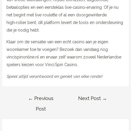
betaalopties en een eersteklas live‑casino‑ervaring. Of je nu
net begint met live roulette of al een doorgewinterde
high‑roller bent, dit platform levert de tools en ondersteuning
die je nodig hebt.
Klaar om de sensatie van een echt casino aan je eigen
woonkamer toe te voegen? Bezoek dan vandaag nog
vincispinonline.nl en ervaar zelf waarom zoveel Nederlandse
spelers kiezen voor Vinci Spin Casino.
Speel altijd verantwoord en geniet van elke ronde!
←
Previous
Next Post
→
Post