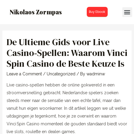
Nikolaos Zormpas
Buy Ebook
De Ultieme Gids voor Live
Casino‑Spellen: Waarom Vinci
Spin Casino de Beste Keuze Is
Leave a Comment
/
Uncategorized
/ By
wadminw
Live casino‑spellen hebben de online gokwereld in een
stroomversnelling gebracht. Nederlandse spelers zoeken
steeds meer naar de sensatie van een echte tafel, maar dan
vanuit hun eigen woonkamer. In dit artikel leggen we uit welke
uitdagingen je tegenkomt, hoe je ze overwint en waarom
Vinci Spin Casino momenteel de gouden standaard biedt voor
live slots, roulette en dealer‑games.