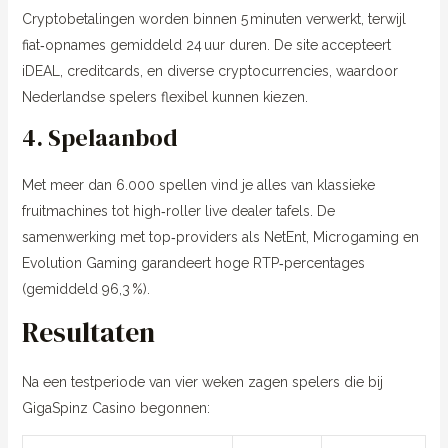
Cryptobetalingen worden binnen 5 minuten verwerkt, terwijl
fiat‑opnames gemiddeld 24 uur duren. De site accepteert
iDEAL, creditcards, en diverse cryptocurrencies, waardoor
Nederlandse spelers flexibel kunnen kiezen.
4. Spelaanbod
Met meer dan 6.000 spellen vind je alles van klassieke
fruitmachines tot high‑roller live dealer tafels. De
samenwerking met top‑providers als NetEnt, Microgaming en
Evolution Gaming garandeert hoge RTP‑percentages
(gemiddeld 96,3 %).
Resultaten
Na een testperiode van vier weken zagen spelers die bij
GigaSpinz Casino begonnen: