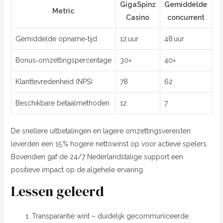
GigaSpinz
Gemiddelde
Metric
Casino
concurrent
Gemiddelde opname‑tijd
12 uur
48 uur
Bonus‑omzettingspercentage
30×
40×
Klanttevredenheid (NPS)
78
62
Beschikbare betaalmethoden
12
7
De snellere uitbetalingen en lagere omzettingsvereisten
leverden een 15 % hogere nettowinst op voor actieve spelers.
Bovendien gaf de 24/7 Nederlandstalige support een
positieve impact op de algehele ervaring.
Lessen geleerd
Transparantie wint – duidelijk gecommuniceerde