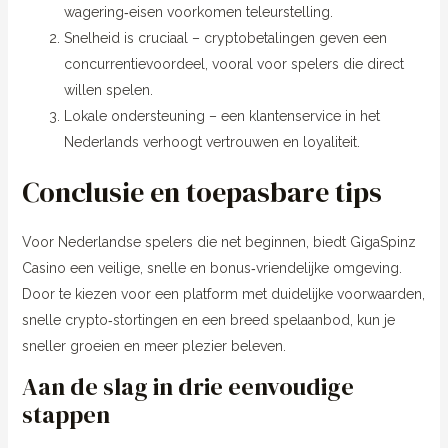
wagering‑eisen voorkomen teleurstelling.
Snelheid is cruciaal – cryptobetalingen geven een
concurrentievoordeel, vooral voor spelers die direct
willen spelen.
Lokale ondersteuning – een klantenservice in het
Nederlands verhoogt vertrouwen en loyaliteit.
Conclusie en toepasbare tips
Voor Nederlandse spelers die net beginnen, biedt GigaSpinz
Casino een veilige, snelle en bonus‑vriendelijke omgeving.
Door te kiezen voor een platform met duidelijke voorwaarden,
snelle crypto‑stortingen en een breed spelaanbod, kun je
sneller groeien en meer plezier beleven.
Aan de slag in drie eenvoudige
stappen