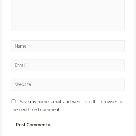
Save my name, email, and website in this browser for
the next time I comment.