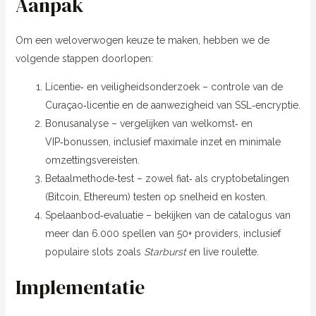
Aanpak
Om een weloverwogen keuze te maken, hebben we de
volgende stappen doorlopen:
Licentie‑ en veiligheidsonderzoek – controle van de
Curaçao‑licentie en de aanwezigheid van SSL‑encryptie.
Bonusanalyse – vergelijken van welkomst‑ en
VIP‑bonussen, inclusief maximale inzet en minimale
omzettingsvereisten.
Betaalmethode‑test – zowel fiat‑ als cryptobetalingen
(Bitcoin, Ethereum) testen op snelheid en kosten.
Spelaanbod‑evaluatie – bekijken van de catalogus van
meer dan 6.000 spellen van 50+ providers, inclusief
populaire slots zoals
Starburst
en live roulette.
Implementatie