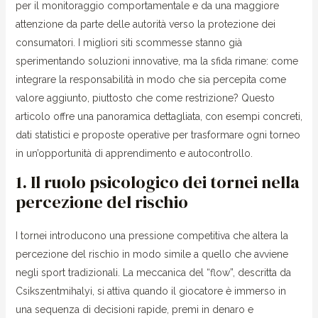
per il monitoraggio comportamentale e da una maggiore
attenzione da parte delle autorità verso la protezione dei
consumatori. I migliori siti scommesse stanno già
sperimentando soluzioni innovative, ma la sfida rimane: come
integrare la responsabilità in modo che sia percepita come
valore aggiunto, piuttosto che come restrizione? Questo
articolo offre una panoramica dettagliata, con esempi concreti,
dati statistici e proposte operative per trasformare ogni torneo
in un’opportunità di apprendimento e autocontrollo.
1. Il ruolo psicologico dei tornei nella
percezione del rischio
I tornei introducono una pressione competitiva che altera la
percezione del rischio in modo simile a quello che avviene
negli sport tradizionali. La meccanica del “flow”, descritta da
Csikszentmihalyi, si attiva quando il giocatore è immerso in
una sequenza di decisioni rapide, premi in denaro e