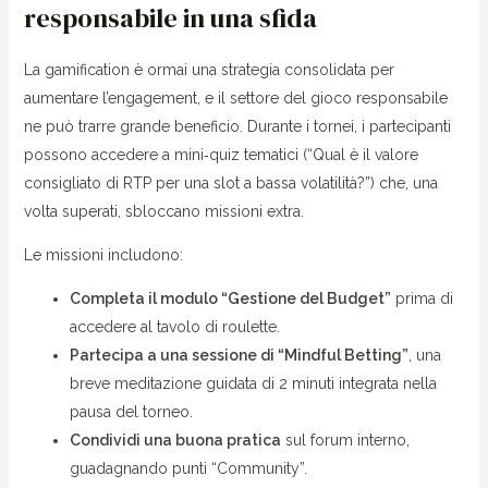
responsabile in una sfida
La gamification è ormai una strategia consolidata per
aumentare l’engagement, e il settore del gioco responsabile
ne può trarre grande beneficio. Durante i tornei, i partecipanti
possono accedere a mini‑quiz tematici (“Qual è il valore
consigliato di RTP per una slot a bassa volatilità?”) che, una
volta superati, sbloccano missioni extra.
Le missioni includono:
Completa il modulo “Gestione del Budget”
prima di
accedere al tavolo di roulette.
Partecipa a una sessione di “Mindful Betting”
, una
breve meditazione guidata di 2 minuti integrata nella
pausa del torneo.
Condividi una buona pratica
sul forum interno,
guadagnando punti “Community”.