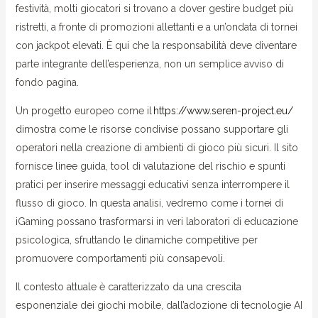
festività, molti giocatori si trovano a dover gestire budget più
ristretti, a fronte di promozioni allettanti e a un’ondata di tornei
con jackpot elevati. È qui che la responsabilità deve diventare
parte integrante dell’esperienza, non un semplice avviso di
fondo pagina.
Un progetto europeo come il
https://www.seren-project.eu/
dimostra come le risorse condivise possano supportare gli
operatori nella creazione di ambienti di gioco più sicuri. Il sito
fornisce linee guida, tool di valutazione del rischio e spunti
pratici per inserire messaggi educativi senza interrompere il
flusso di gioco. In questa analisi, vedremo come i tornei di
iGaming possano trasformarsi in veri laboratori di educazione
psicologica, sfruttando le dinamiche competitive per
promuovere comportamenti più consapevoli.
Il contesto attuale è caratterizzato da una crescita
esponenziale dei giochi mobile, dall’adozione di tecnologie AI