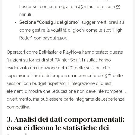
trascorso, con colore giallo a 45 minuti e rosso a 55
minuti.
Sezione “Consigli del giorno”
: suggerimenti brevi su
come gestire la volatilità di giochi come le slot “High
Roller” con payout 1:500.
Operatori come BetMaster e PlayNova hanno testato queste
funzioni su tornei di slot “Winter Spin”. I risultati hanno
evidenziato una riduzione del 12 % delle sessioni che
superavano il limite di tempo e un incremento del 9 % delle
sessioni con budget rispettato. L’integrazione di questi
elementi dimostra che l’educazione non deve interrompere il
divertimento, ma può essere parte integrante dell’esperienza
competitiva.
3. Analisi dei dati comportamentali:
cosa ci dicono le statistiche dei