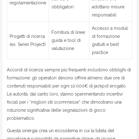
regolamentazione
obbligatori
adottano misure
responsabili
Accesso a moduli
Fornitura di linee
Progetti di ricerca
di formazione
guida e tool di
(es. Seren Project)
gratuiti e best
valutazione
practice
Accordi di licenza sempre più frequenti includono obblighi di
formazione: gli operatori devono offrire almeno due ore di
contenuti responsabili per ogni 10 000€ di jackpot erogato.
Le autorità, dal canto loro, stanno sperimentando incentivi
fiscali per i “migliori siti scommesse” che dimostrano una
riduzione significativa delle segnalazioni di gioco
problematico.
Questa sinergia crea un ecosistema in cui la tutela del
giocatore è supportata da normative chiare, da risorse