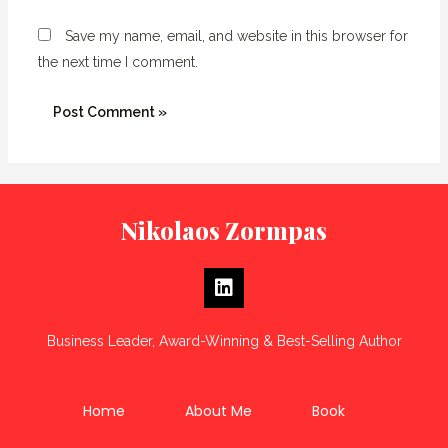
Save my name, email, and website in this browser for
the next time I comment.
Nikolaos Zormpas
Business Leader, Award-Winning & Best-Selling Author
Home
About Me
Book