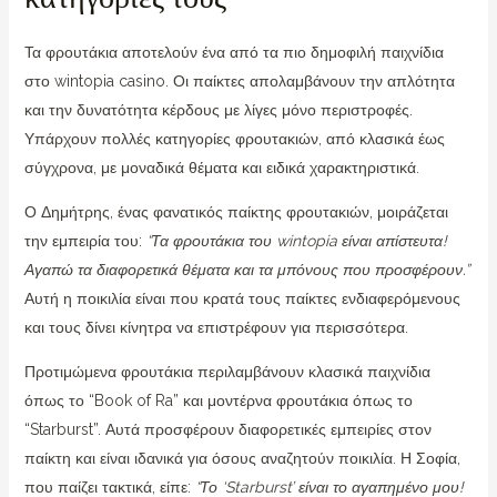
Τα φρουτάκια αποτελούν ένα από τα πιο δημοφιλή παιχνίδια
στο wintopia casino. Οι παίκτες απολαμβάνουν την απλότητα
και την δυνατότητα κέρδους με λίγες μόνο περιστροφές.
Υπάρχουν πολλές κατηγορίες φρουτακιών, από κλασικά έως
σύγχρονα, με μοναδικά θέματα και ειδικά χαρακτηριστικά.
Ο Δημήτρης, ένας φανατικός παίκτης φρουτακιών, μοιράζεται
την εμπειρία του:
“Τα φρουτάκια του wintopia είναι απίστευτα!
Αγαπώ τα διαφορετικά θέματα και τα μπόνους που προσφέρουν.”
Αυτή η ποικιλία είναι που κρατά τους παίκτες ενδιαφερόμενους
και τους δίνει κίνητρα να επιστρέφουν για περισσότερα.
Προτιμώμενα φρουτάκια περιλαμβάνουν κλασικά παιχνίδια
όπως το “Book of Ra” και μοντέρνα φρουτάκια όπως το
“Starburst”. Αυτά προσφέρουν διαφορετικές εμπειρίες στον
παίκτη και είναι ιδανικά για όσους αναζητούν ποικιλία. Η Σοφία,
που παίζει τακτικά, είπε:
“Το ‘Starburst’ είναι το αγαπημένο μου!