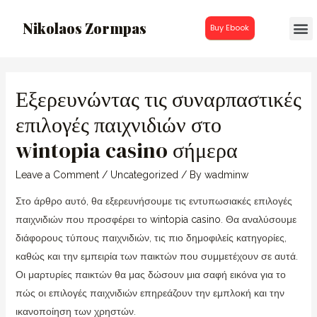
Nikolaos Zormpas
Buy Ebook
Εξερευνώντας τις συναρπαστικές
επιλογές παιχνιδιών στο
wintopia casino σήμερα
Leave a Comment
/
Uncategorized
/ By
wadminw
Στο άρθρο αυτό, θα εξερευνήσουμε τις εντυπωσιακές επιλογές
παιχνιδιών που προσφέρει το
wintopia casino
. Θα αναλύσουμε
διάφορους τύπους παιχνιδιών, τις πιο δημοφιλείς κατηγορίες,
καθώς και την εμπειρία των παικτών που συμμετέχουν σε αυτά.
Οι μαρτυρίες παικτών θα μας δώσουν μια σαφή εικόνα για το
πώς οι επιλογές παιχνιδιών επηρεάζουν την εμπλοκή και την
ικανοποίηση των χρηστών.