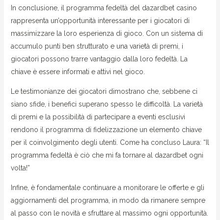
In conclusione, il programma fedeltà del dazardbet casino
rappresenta un’opportunità interessante per i giocatori di
massimizzare la loro esperienza di gioco. Con un sistema di
accumulo punti ben strutturato e una varietà di premi, i
giocatori possono trarre vantaggio dalla loro fedeltà. La
chiave è essere informati e attivi nel gioco.
Le testimonianze dei giocatori dimostrano che, sebbene ci
siano sfide, i benefici superano spesso le difficoltà. La varietà
di premi e la possibilità di partecipare a eventi esclusivi
rendono il programma di fidelizzazione un elemento chiave
per il coinvolgimento degli utenti. Come ha concluso Laura: “Il
programma fedeltà è ciò che mi fa tornare al dazardbet ogni
volta!”
Infine, è fondamentale continuare a monitorare le offerte e gli
aggiornamenti del programma, in modo da rimanere sempre
al passo con le novità e sfruttare al massimo ogni opportunità.