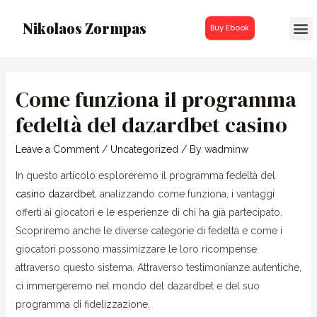
Nikolaos Zormpas
Buy Ebook
Come funziona il programma
fedeltà del dazardbet casino
Leave a Comment
/
Uncategorized
/ By
wadminw
In questo articolo esploreremo il programma fedeltà del
casino dazardbet
, analizzando come funziona, i vantaggi
offerti ai giocatori e le esperienze di chi ha già partecipato.
Scopriremo anche le diverse categorie di fedeltà e come i
giocatori possono massimizzare le loro ricompense
attraverso questo sistema. Attraverso testimonianze autentiche,
ci immergeremo nel mondo del dazardbet e del suo
programma di fidelizzazione.