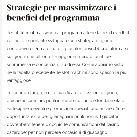
Strategie per massimizzare i
benefici del programma
Per ottenere il massimo dal programma fedeltà del dazardbet
casino, è importante sviluppare una strategia di gioco
consapevole. Prima di tutto, i giocatori dovrebbero informarsi
sui giochi che offrono il maggior numero di punti per
scommessa e concentrarsi su di essi. Come abbiamo visto
nella tabella precedente, le slot machine sono spesso le più
vantaggiose.
In secondo luogo, è utile pianificare le sessioni di gioco,
poiché accumulare punti in modo costante è fondamentale.
Partecipare a eventi e promozioni speciali può anche offrire
opportunità extra per guadagnare punti bonus. I giocatori
dovrebbero tenere d’occhio le comunicazioni dal casino
dazardbet per non perdere occasioni di guadagno.