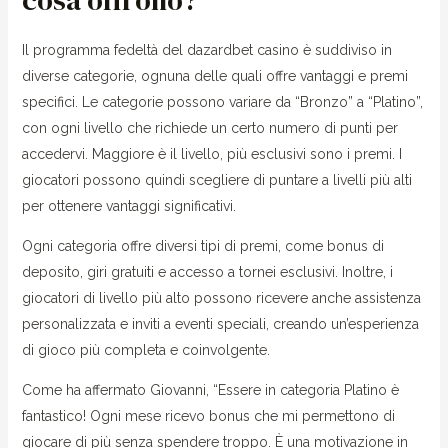
Il programma fedeltà del dazardbet casino è suddiviso in
diverse categorie, ognuna delle quali offre vantaggi e premi
specifici. Le categorie possono variare da “Bronzo” a “Platino”,
con ogni livello che richiede un certo numero di punti per
accedervi. Maggiore è il livello, più esclusivi sono i premi. I
giocatori possono quindi scegliere di puntare a livelli più alti
per ottenere vantaggi significativi.
Ogni categoria offre diversi tipi di premi, come bonus di
deposito, giri gratuiti e accesso a tornei esclusivi. Inoltre, i
giocatori di livello più alto possono ricevere anche assistenza
personalizzata e inviti a eventi speciali, creando un’esperienza
di gioco più completa e coinvolgente.
Come ha affermato Giovanni, “Essere in categoria Platino è
fantastico! Ogni mese ricevo bonus che mi permettono di
giocare di più senza spendere troppo. È una motivazione in