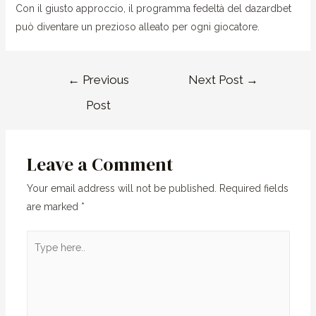
Con il giusto approccio, il programma fedeltà del dazardbet
può diventare un prezioso alleato per ogni giocatore.
←
Previous
Next Post
→
Post
Leave a Comment
Your email address will not be published.
Required fields
are marked
*