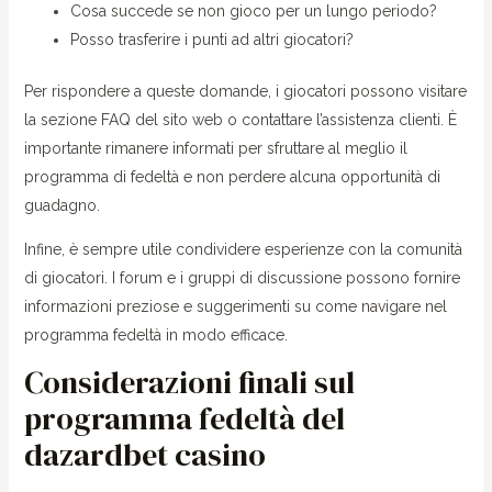
Cosa succede se non gioco per un lungo periodo?
Posso trasferire i punti ad altri giocatori?
Per rispondere a queste domande, i giocatori possono visitare
la sezione FAQ del sito web o contattare l’assistenza clienti. È
importante rimanere informati per sfruttare al meglio il
programma di fedeltà e non perdere alcuna opportunità di
guadagno.
Infine, è sempre utile condividere esperienze con la comunità
di giocatori. I forum e i gruppi di discussione possono fornire
informazioni preziose e suggerimenti su come navigare nel
programma fedeltà in modo efficace.
Considerazioni finali sul
programma fedeltà del
dazardbet casino