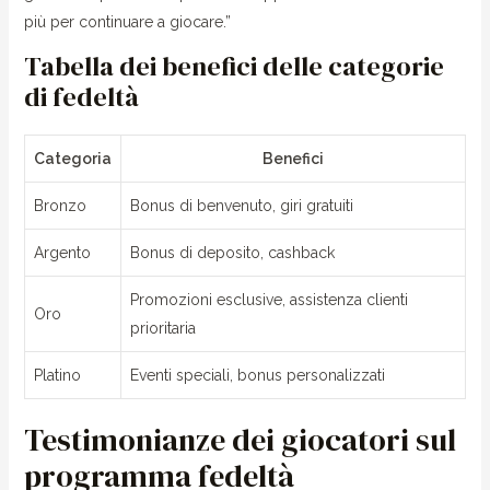
più per continuare a giocare.”
Tabella dei benefici delle categorie
di fedeltà
Categoria
Benefici
Bronzo
Bonus di benvenuto, giri gratuiti
Argento
Bonus di deposito, cashback
Promozioni esclusive, assistenza clienti
Oro
prioritaria
Platino
Eventi speciali, bonus personalizzati
Testimonianze dei giocatori sul
programma fedeltà