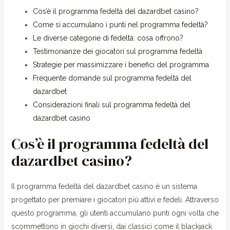
Cos’è il programma fedeltà del dazardbet casino?
Come si accumulano i punti nel programma fedeltà?
Le diverse categorie di fedeltà: cosa offrono?
Testimonianze dei giocatori sul programma fedeltà
Strategie per massimizzare i benefici del programma
Frequente domande sul programma fedeltà del
dazardbet
Considerazioni finali sul programma fedeltà del
dazardbet casino
Cos’è il programma fedeltà del
dazardbet casino?
Il programma fedeltà del dazardbet casino è un sistema
progettato per premiare i giocatori più attivi e fedeli. Attraverso
questo programma, gli utenti accumulano punti ogni volta che
scommettono in giochi diversi, dai classici come il blackjack