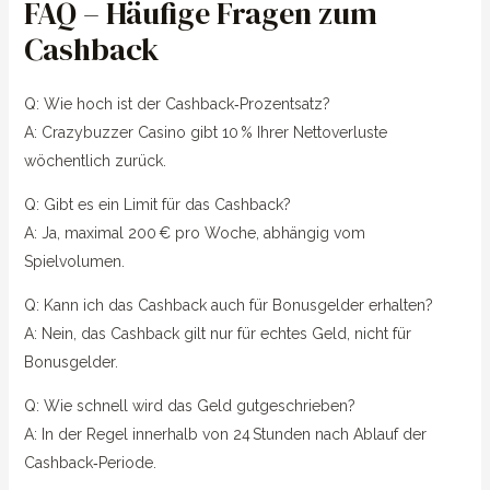
FAQ – Häufige Fragen zum
Cashback
Q: Wie hoch ist der Cashback‑Prozentsatz?
A: Crazybuzzer Casino gibt 10 % Ihrer Nettoverluste
wöchentlich zurück.
Q: Gibt es ein Limit für das Cashback?
A: Ja, maximal 200 € pro Woche, abhängig vom
Spielvolumen.
Q: Kann ich das Cashback auch für Bonusgelder erhalten?
A: Nein, das Cashback gilt nur für echtes Geld, nicht für
Bonusgelder.
Q: Wie schnell wird das Geld gutgeschrieben?
A: In der Regel innerhalb von 24 Stunden nach Ablauf der
Cashback‑Periode.