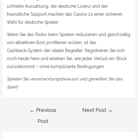
schnelle Auszahlung, die deutsche Lizenz und der
freundliche Support machen das Casino zu einer sicheren
Wahl für deutsche Spieler.
Wenn Sie das Risiko beim Spielen reduzieren und gleichzeitig
von attraktiven Boni profitieren wollen, ist das
Cashback‑System der ideale Begleiter. Registrieren Sie sich
noch heute here und erleben Sie, wie jeder Verlust ein Stück
zurückkommt – ohne komplizierte Bedingungen.
Spielen Sie verantwortungsbewusst und genießen Sie das
Spiel!
←
Previous
Next Post
→
Post