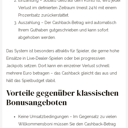
Einzahlung – Sobald Geld auf dem Konto ist, wird jeder
Verlust im definierten Zeitraum (meist 24 h) mit einem
Prozentsatz zurückerstattet.
Auszahlung – Der Cashback‑Betrag wird automatisch
Ihrem Guthaben gutgeschrieben und kann sofort
abgehoben werden.
Das System ist besonders attraktiv für Spieler, die gerne hohe
Einsätze in Live‑Dealer‑Spielen oder bei progressiven
Jackpots setzen. Dort kann ein einzelner Verlust schnell
mehrere Euro betragen – das Cashback gleicht das aus und
hält das Spielbudget stabil.
Vorteile gegenüber klassischen
Bonusangeboten
Keine Umsatzbedingungen – Im Gegensatz zu vielen
Willkommensboni müssen Sie den Cashback‑Betrag