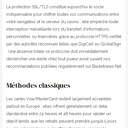
La protection SSL/TLS constitue aujourd’hui le socle
indispensable pour chiffrer toutes vos communications entre
votre navigateur et le serveur du casino ; elle empêche toute
interception malveillante lors du transfert d’informations
personnelles ou financières grâce au protocole HTTPS certifié
par des autorités reconnues telles que DigiCert ou GlobalSign
. Une absence totale ce protocole doit immédiatement
déclencher une alerte chez tout joueur avisé suivant nos
recommandations publiées régulièrement sur Basketnews.Net
.
Méthodes classiques
Les cartes Visa/MasterCard restent largement acceptées
partout en Europe ; elles offrent généralement un délai
standardisé entre 24 heures et 48 heures pour valider un
dépôt tandis que les retraits peuvent prendre jusqu’à 5 jours