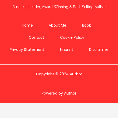
Business Leader, Award-Winning & Best-Selling Author
Home
About Me
Book
Contact
Cookie Policy
Privacy Statement
Imprint
Disclaimer
Copyright © 2024 Author
Powered by Author