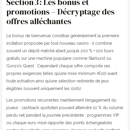
Section 3 : Les bonus et
promotions – Décryptage des
offres alléchantes
Le bonus de bienvenue constitue généralement la première
incitation proposée par tout nouveau casino : il combine
souvent un dépôt matché allant jusqu’à 200 % + 100 tours
gratuits sur une machine populaire comme Starburst ou
Gonzo’s Quest . Cependant chaque offre comporte ses
propres exigences telles qu’une mise minimum (€10) avant
toute activation ainsi qu’une sélection restreinte de jeux
éligibles (souvent uniquement les slots).
Les promotions récurrentes maintiennent l’engagement du
joueur : cashback quotidien pouvant atteindre 10 % du volume
perdu net pendant la journée précédente ; programmes VIP
où chaque euro misé rapporte des points échangeables