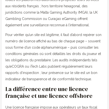
aux résidents français ; hors territoire hexagonal, des
juridictions comme la Malta Gaming Authority (MGA), la UK
Gambling Commission ou Curaçao eGaming offrent
également une surveillance reconnue à l’international.
Pour vérifier qu’un site est légitime, il faut d’abord repérer son
numéro de licence affiché au bas de chaque page – souvent
sous forme d’un code alphanumérique – puis consulter les
conditions générales où sont détaillés les droits du joueur et
les obligations du prestataire. Les audits indépendants tels
qu’eCOGRA ou iTech Labs publient régulièrement leurs
rapports d’inspection ; leur présence sur le site est un bon
indicateur de transparence et de conformité technique.
La différence entre une licence
française et une licence offshore
Une licence française impose aux opérateurs un taux fiscal