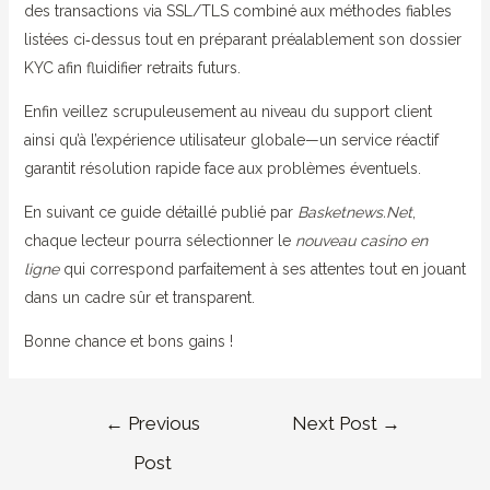
des transactions via SSL/TLS combiné aux méthodes fiables
listées ci‑dessus tout en préparant préalablement son dossier
KYC afin fluidifier retraits futurs.
Enfin veillez scrupuleusement au niveau du support client
ainsi qu’à l’expérience utilisateur globale—un service réactif
garantit résolution rapide face aux problèmes éventuels.
En suivant ce guide détaillé publié par
Basketnews.Net
,
chaque lecteur pourra sélectionner le
nouveau casino en
ligne
qui correspond parfaitement à ses attentes tout en jouant
dans un cadre sûr et transparent.
Bonne chance et bons gains !
←
Previous
Next Post
→
Post