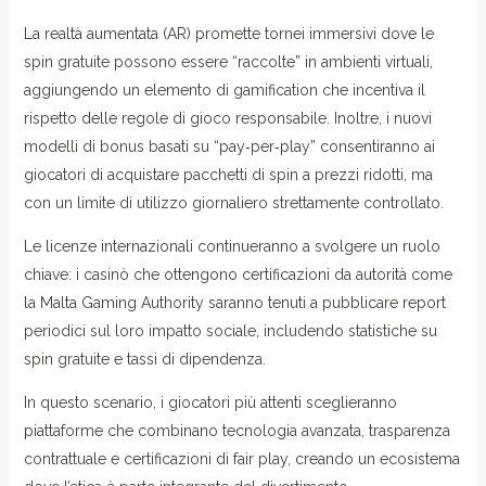
La realtà aumentata (AR) promette tornei immersivi dove le
spin gratuite possono essere “raccolte” in ambienti virtuali,
aggiungendo un elemento di gamification che incentiva il
rispetto delle regole di gioco responsabile. Inoltre, i nuovi
modelli di bonus basati su “pay‑per‑play” consentiranno ai
giocatori di acquistare pacchetti di spin a prezzi ridotti, ma
con un limite di utilizzo giornaliero strettamente controllato.
Le licenze internazionali continueranno a svolgere un ruolo
chiave: i casinò che ottengono certificazioni da autorità come
la Malta Gaming Authority saranno tenuti a pubblicare report
periodici sul loro impatto sociale, includendo statistiche su
spin gratuite e tassi di dipendenza.
In questo scenario, i giocatori più attenti sceglieranno
piattaforme che combinano tecnologia avanzata, trasparenza
contrattuale e certificazioni di fair play, creando un ecosistema