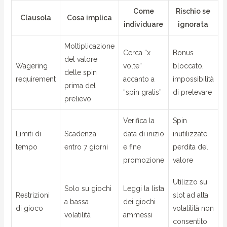
Come
Rischio se
Clausola
Cosa implica
individuare
ignorata
Moltiplicazione
Cerca “x
Bonus
del valore
Wagering
volte”
bloccato,
delle spin
requirement
accanto a
impossibilità
prima del
“spin gratis”
di prelevare
prelievo
Verifica la
Spin
Limiti di
Scadenza
data di inizio
inutilizzate,
tempo
entro 7 giorni
e fine
perdita del
promozione
valore
Utilizzo su
Solo su giochi
Leggi la lista
Restrizioni
slot ad alta
a bassa
dei giochi
di gioco
volatilità non
volatilità
ammessi
consentito