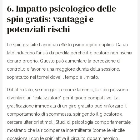
6. Impatto psicologico delle
spin gratis: vantaggi e
potenziali rischi
Le spin gratuite hanno un effetto psicologico duplice. Da un
lato, riducono l’ansia da perdita perché il giocatore non rischia
denaro proprio. Questo può aumentare la percezione di
controllo e favorire una maggiore durata della sessione,
soprattutto nei tornei dove il tempo è limitato.
Dall’altro lato, se non gestite correttamente, le spin possono
diventare un “catalizzatore” per il gioco compulsivo. La
gratificazione immediata di un giro gratuito può rinforzare il
comportamento di scommessa, spingendo il giocatore a
cercare ulteriori stimoli. Studi di psicologia comportamentale
mostrano che la ricompensa intermittente (come le vincite
occasionali con le spin) attiva il circuito dopaminergico,