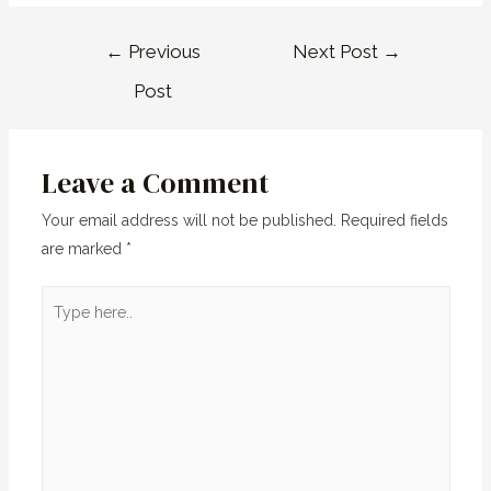
←
Previous
Next Post
→
Post
Leave a Comment
Your email address will not be published.
Required fields
are marked
*