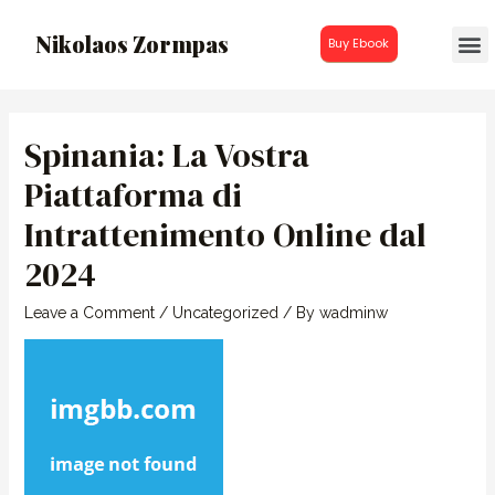
Nikolaos Zormpas
Buy Ebook
Spinania: La Vostra
Piattaforma di
Intrattenimento Online dal
2024
Leave a Comment
/
Uncategorized
/ By
wadminw