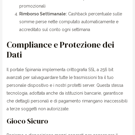
promozionali
Rimborso Settimanale:
Cashback percentuale sulle
somme perse nette computato automaticamente e
accreditato sul conto ogni settimana
Compliance e Protezione dei
Dati
Il portale Spinania implementa crittografia SSL a 256 bit
avanzati per salvaguardare tutte le trasmissioni tra il tuo
personale dispositivo e i nostri protetti server. Questa stessa
tecnologia, adottata anche da istituzioni bancarie, garantisce
che dettagli personali e di pagamento rimangano inaccessibili
a terze soggetti non autorizzate.
Gioco Sicuro