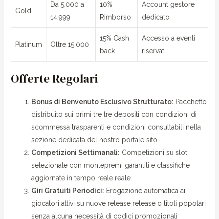
Da 5.000 a
10%
Account gestore
Gold
14.999
Rimborso
dedicato
15% Cash
Accesso a eventi
Platinum
Oltre 15.000
back
riservati
Offerte Regolari
Bonus di Benvenuto Esclusivo Strutturato:
Pacchetto
distribuito sui primi tre tre depositi con condizioni di
scommessa trasparenti e condizioni consultabili nella
sezione dedicata del nostro portale sito
Competizioni Settimanali:
Competizioni su slot
selezionate con montepremi garantiti e classifiche
aggiornate in tempo reale reale
Giri Gratuiti Periodici:
Erogazione automatica ai
giocatori attivi su nuove release release o titoli popolari
senza alcuna necessità di codici promozionali