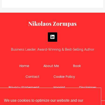
Nikolaos Zormpas
Business Leader, Award-Winning & Best-Selling Author
Home
About Me
Book
Contact
Cookie Policy
Privacy Statement
Imprint
Disclaimer
We use cookies to optimize our website and our