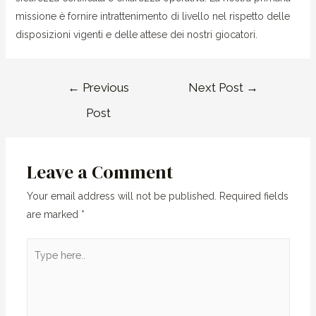
missione è fornire intrattenimento di livello nel rispetto delle
disposizioni vigenti e delle attese dei nostri giocatori.
←
Previous
Next Post
→
Post
Leave a Comment
Your email address will not be published.
Required fields
are marked
*