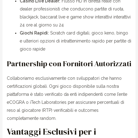
Casino Live Dealer:
Flusso HD in diretta reale con
dealer professionisti che conducono partite di ruota,
blackjack, baccarat live e game show interattivi interattivi
24 ore al giorno su 24
Giochi Rapidi:
Scratch card digitali, gioco keno, bingo
e ulteriori opzioni di intrattenimento rapido per partite di
gioco rapide
Partnership con Fornitori Autorizzati
Collaboriamo esclusivamente con sviluppatori che hanno
certificazioni globali. Ogni gioco disponibile sulla nostra
piattaforma è stato verificato da enti indipendenti come l’ente
eCOGRA o iTech Laboratories per assicurare percentuali di
reso al giocatore (RTP) verificabili e outcomes
completamente random.
Vantaggi Esclusivi per i