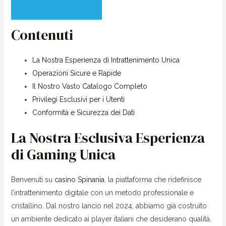
Contenuti
La Nostra Esperienza di Intrattenimento Unica
Operazioni Sicure e Rapide
Il Nostro Vasto Catalogo Completo
Privilegi Esclusivi per i Utenti
Conformità e Sicurezza dei Dati
La Nostra Esclusiva Esperienza
di Gaming Unica
Benvenuti su
casino Spinania
, la piattaforma che ridefinisce
l’intrattenimento digitale con un metodo professionale e
cristallino. Dal nostro lancio nel 2024, abbiamo già costruito
un ambiente dedicato ai player italiani che desiderano qualità,