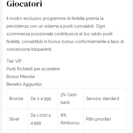
Giocatori
Il nostro esclusivo programma di fedeltà premia la
persistenza con un sistema a punti cumulabili. Ogni
scommessa posizionata contribuisce al tuo saldo punti
fedeltà, convertibili in bonus bonus conformemente a tassi di
conversione trasparenti.
Tier VIP
Punti Richiesti per accedere
Bonus Mensile
Benefici Aggiuntivi
5% Cash
Bronze
Da 0 a 999
Servizio standard
back
Da 1.000 a
8%
Silver
Ritiri prioritari
4.999
Rimborso