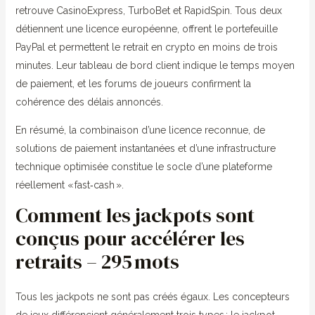
retrouve CasinoExpress, TurboBet et RapidSpin. Tous deux
détiennent une licence européenne, offrent le portefeuille
PayPal et permettent le retrait en crypto en moins de trois
minutes. Leur tableau de bord client indique le temps moyen
de paiement, et les forums de joueurs confirment la
cohérence des délais annoncés.
En résumé, la combinaison d’une licence reconnue, de
solutions de paiement instantanées et d’une infrastructure
technique optimisée constitue le socle d’une plateforme
réellement « fast‑cash ».
Comment les jackpots sont
conçus pour accélérer les
retraits – 295 mots
Tous les jackpots ne sont pas créés égaux. Les concepteurs
de jeux différencient généralement trois types : le jackpot