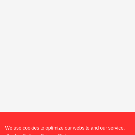
We use cookies to optimize our website and our service.