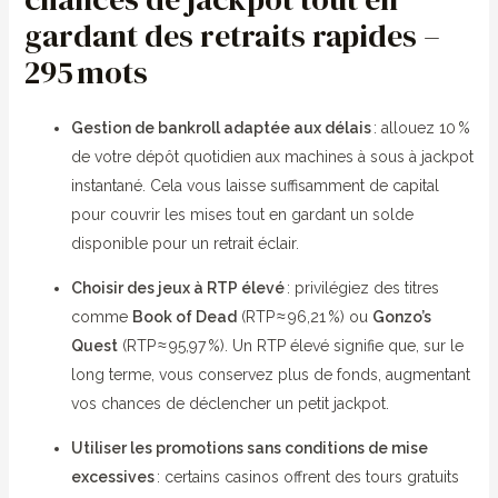
gardant des retraits rapides –
295 mots
Gestion de bankroll adaptée aux délais
: allouez 10 %
de votre dépôt quotidien aux machines à sous à jackpot
instantané. Cela vous laisse suffisamment de capital
pour couvrir les mises tout en gardant un solde
disponible pour un retrait éclair.
Choisir des jeux à RTP élevé
: privilégiez des titres
comme
Book of Dead
(RTP ≈ 96,21 %) ou
Gonzo’s
Quest
(RTP ≈ 95,97 %). Un RTP élevé signifie que, sur le
long terme, vous conservez plus de fonds, augmentant
vos chances de déclencher un petit jackpot.
Utiliser les promotions sans conditions de mise
excessives
: certains casinos offrent des tours gratuits