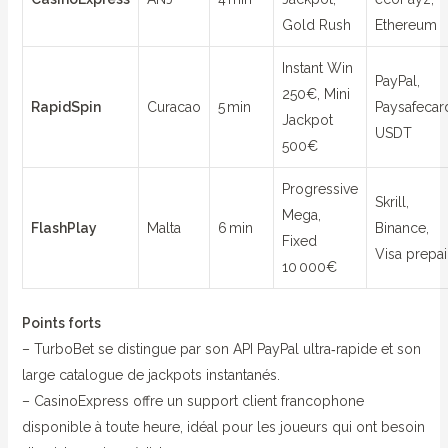
Gold Rush
Ethereum
Instant Win
PayPal,
250€, Mini
RapidSpin
Curacao
5 min
Paysafecar
Jackpot
USDT
500€
Progressive
Skrill,
Mega,
FlashPlay
Malta
6 min
Binance,
Fixed
Visa prepa
10 000€
Points forts
– TurboBet se distingue par son API PayPal ultra‑rapide et son
large catalogue de jackpots instantanés.
– CasinoExpress offre un support client francophone
disponible à toute heure, idéal pour les joueurs qui ont besoin