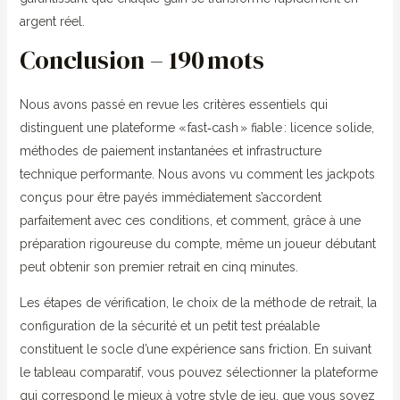
argent réel.
Conclusion – 190 mots
Nous avons passé en revue les critères essentiels qui
distinguent une plateforme « fast‑cash » fiable : licence solide,
méthodes de paiement instantanées et infrastructure
technique performante. Nous avons vu comment les jackpots
conçus pour être payés immédiatement s’accordent
parfaitement avec ces conditions, et comment, grâce à une
préparation rigoureuse du compte, même un joueur débutant
peut obtenir son premier retrait en cinq minutes.
Les étapes de vérification, le choix de la méthode de retrait, la
configuration de la sécurité et un petit test préalable
constituent le socle d’une expérience sans friction. En suivant
le tableau comparatif, vous pouvez sélectionner la plateforme
qui correspond le mieux à votre style de jeu, que vous soyez