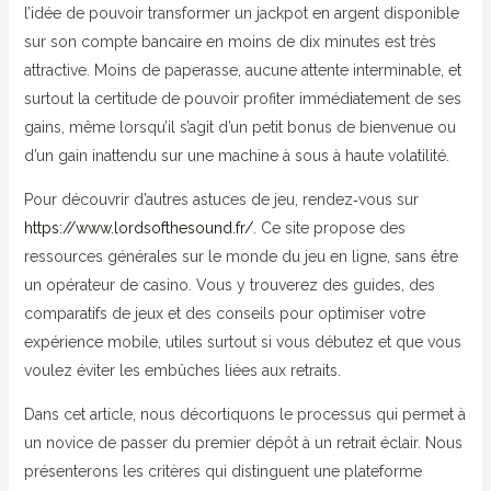
l’idée de pouvoir transformer un jackpot en argent disponible
sur son compte bancaire en moins de dix minutes est très
attractive. Moins de paperasse, aucune attente interminable, et
surtout la certitude de pouvoir profiter immédiatement de ses
gains, même lorsqu’il s’agit d’un petit bonus de bienvenue ou
d’un gain inattendu sur une machine à sous à haute volatilité.
Pour découvrir d’autres astuces de jeu, rendez‑vous sur
https://www.lordsofthesound.fr/
. Ce site propose des
ressources générales sur le monde du jeu en ligne, sans être
un opérateur de casino. Vous y trouverez des guides, des
comparatifs de jeux et des conseils pour optimiser votre
expérience mobile, utiles surtout si vous débutez et que vous
voulez éviter les embûches liées aux retraits.
Dans cet article, nous décortiquons le processus qui permet à
un novice de passer du premier dépôt à un retrait éclair. Nous
présenterons les critères qui distinguent une plateforme