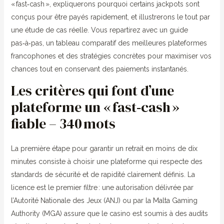
« fast‑cash », expliquerons pourquoi certains jackpots sont
conçus pour être payés rapidement, et illustrerons le tout par
une étude de cas réelle. Vous repartirez avec un guide
pas‑à‑pas, un tableau comparatif des meilleures plateformes
francophones et des stratégies concrètes pour maximiser vos
chances tout en conservant des paiements instantanés.
Les critères qui font d’une
plateforme un « fast‑cash »
fiable – 340 mots
La première étape pour garantir un retrait en moins de dix
minutes consiste à choisir une plateforme qui respecte des
standards de sécurité et de rapidité clairement définis. La
licence est le premier filtre : une autorisation délivrée par
l’Autorité Nationale des Jeux (ANJ) ou par la Malta Gaming
Authority (MGA) assure que le casino est soumis à des audits