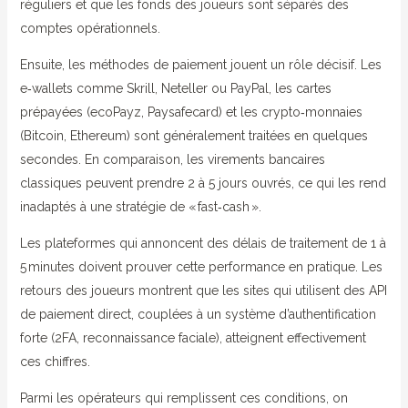
réguliers et que les fonds des joueurs sont séparés des
comptes opérationnels.
Ensuite, les méthodes de paiement jouent un rôle décisif. Les
e‑wallets comme Skrill, Neteller ou PayPal, les cartes
prépayées (ecoPayz, Paysafecard) et les crypto‑monnaies
(Bitcoin, Ethereum) sont généralement traitées en quelques
secondes. En comparaison, les virements bancaires
classiques peuvent prendre 2 à 5 jours ouvrés, ce qui les rend
inadaptés à une stratégie de « fast‑cash ».
Les plateformes qui annoncent des délais de traitement de 1 à
5 minutes doivent prouver cette performance en pratique. Les
retours des joueurs montrent que les sites qui utilisent des API
de paiement direct, couplées à un système d’authentification
forte (2FA, reconnaissance faciale), atteignent effectivement
ces chiffres.
Parmi les opérateurs qui remplissent ces conditions, on