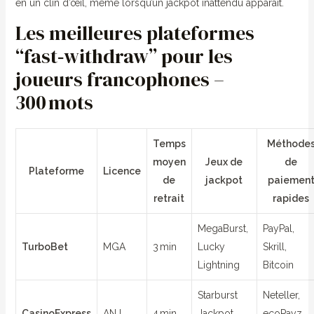
en un clin d’œil, même lorsqu’un jackpot inattendu apparaît.
Les meilleures plateformes
“fast‑withdraw” pour les
joueurs francophones –
300 mots
Temps
Méthode
moyen
Jeux de
de
Plateforme
Licence
de
jackpot
paiemen
retrait
rapides
MegaBurst,
PayPal,
TurboBet
MGA
3 min
Lucky
Skrill,
Lightning
Bitcoin
Starburst
Neteller,
CasinoExpress
ANJ
4 min
Jackpot,
ecoPayz,