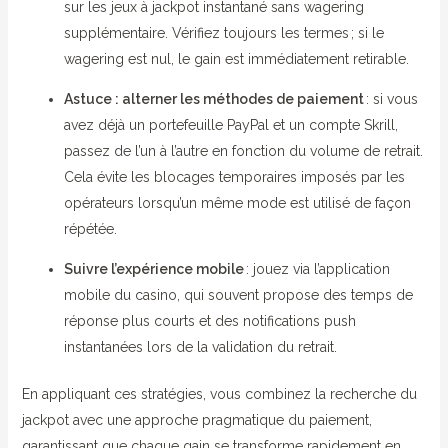
sur les jeux à jackpot instantané sans wagering
supplémentaire. Vérifiez toujours les termes ; si le
wagering est nul, le gain est immédiatement retirable.
Astuce : alterner les méthodes de paiement
: si vous
avez déjà un portefeuille PayPal et un compte Skrill,
passez de l’un à l’autre en fonction du volume de retrait.
Cela évite les blocages temporaires imposés par les
opérateurs lorsqu’un même mode est utilisé de façon
répétée.
Suivre l’expérience mobile
: jouez via l’application
mobile du casino, qui souvent propose des temps de
réponse plus courts et des notifications push
instantanées lors de la validation du retrait.
En appliquant ces stratégies, vous combinez la recherche du
jackpot avec une approche pragmatique du paiement,
garantissant que chaque gain se transforme rapidement en