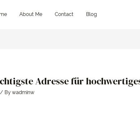
me
About Me
Contact
Blog
ichtigste Adresse für hochwertige
/ By
wadminw