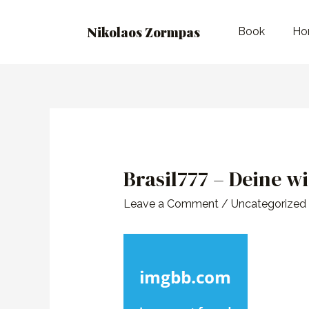
Nikolaos Zormpas
Book
Ho
Brasil777 – Deine w
Leave a Comment
/
Uncategorized