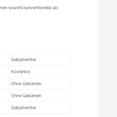
ehmen sowohl konventionelle als
Gebührenfrei
Kostenlos
Ohne Gebühren
Ohne Gebühren
Gebührenfrei