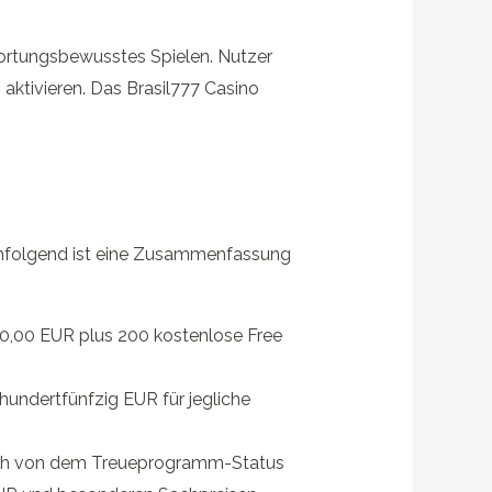
wortungsbewusstes Spielen. Nutzer
aktivieren. Das Brasil777 Casino
chfolgend ist eine Zusammenfassung
0,00 EUR plus 200 kostenlose Free
hundertfünfzig EUR für jegliche
nach von dem Treueprogramm-Status