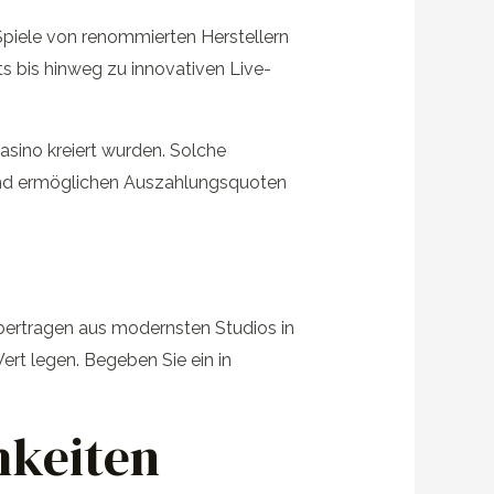
Spiele von renommierten Herstellern
 bis hinweg zu innovativen Live-
Casino kreiert wurden. Solche
 und ermöglichen Auszahlungsquoten
 übertragen aus modernsten Studios in
rt legen. Begeben Sie ein in
hkeiten