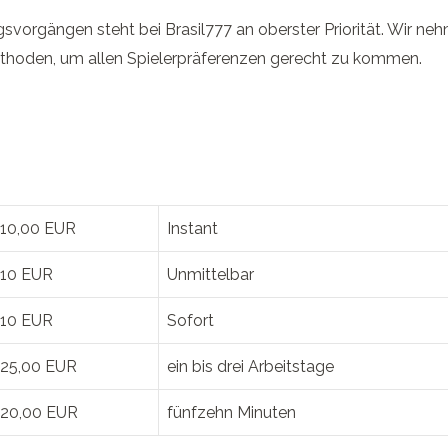
ngsvorgängen steht bei Brasil777 an oberster Priorität. Wir n
hoden, um allen Spielerpräferenzen gerecht zu kommen.
10,00 EUR
Instant
10 EUR
Unmittelbar
10 EUR
Sofort
25,00 EUR
ein bis drei Arbeitstage
20,00 EUR
fünfzehn Minuten