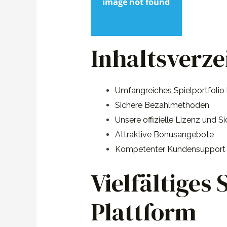
Inhaltsverze
Umfangreiches Spielportfolio 
Sichere Bezahlmethoden
Unsere offizielle Lizenz und
Attraktive Bonusangebote
Kompetenter Kundensupport 
Vielfältiges 
Plattform