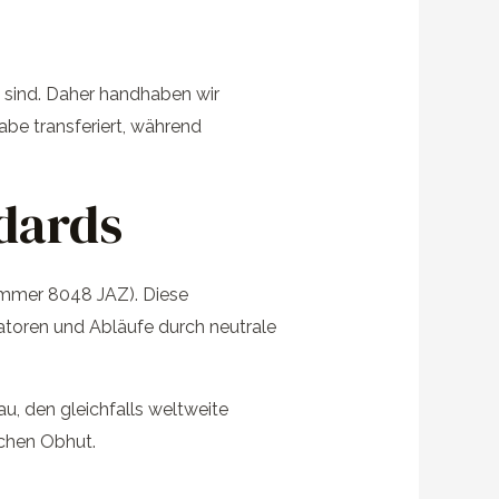
g sind. Daher handhaben wir
abe transferiert, während
dards
nummer 8048 JAZ). Diese
atoren und Abläufe durch neutrale
, den gleichfalls weltweite
ichen Obhut.