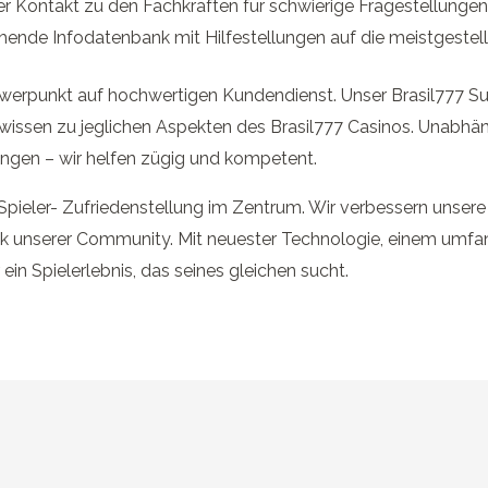
r Kontakt zu den Fachkräften für schwierige Fragestellungen
hende Infodatenbank mit Hilfestellungen auf die meistgestel
werpunkt auf hochwertigen Kundendienst. Unser Brasil777 Sup
nwissen zu jeglichen Aspekten des Brasil777 Casinos. Unabhän
ungen – wir helfen zügig und kompetent.
 Spieler- Zufriedenstellung im Zentrum. Wir verbessern unser
ck unserer Community. Mit neuester Technologie, einem umf
 ein Spielerlebnis, das seines gleichen sucht.