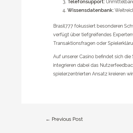
Telefonsupport:
Unmittelbare
Wissensdatenbank:
Weitreic
Brasil777 fokussiert besonderen Sch
verfügt über tiefgreifendes Experte
Transaktionsfragen oder Spielerklär
Auf unserer Casino befindet sich die
integrieren dabei das Nutzerfeedba
spielerzentrierten Ansatz kreieren wir
←
Previous Post