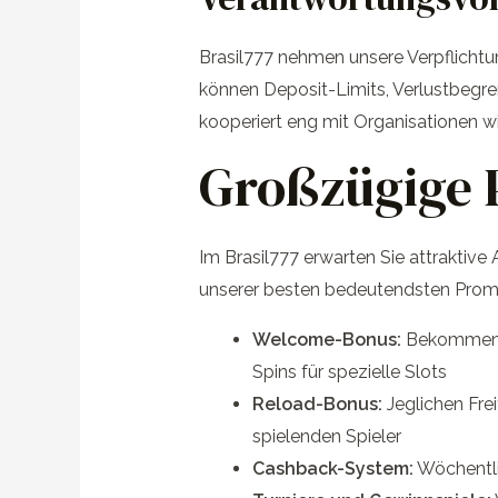
Brasil777 nehmen unsere Verpflichtu
können Deposit-Limits, Verlustbegren
kooperiert eng mit Organisationen 
Großzügige 
Im Brasil777 erwarten Sie attrakti
unserer besten bedeutendsten Promo
Welcome-Bonus:
Bekommen Si
Spins für spezielle Slots
Reload-Bonus:
Jeglichen Fre
spielenden Spieler
Cashback-System:
Wöchentli