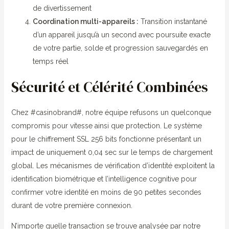
de divertissement
Coordination multi-appareils :
Transition instantané
d’un appareil jusqu’à un second avec poursuite exacte
de votre partie, solde et progression sauvegardés en
temps réel
Sécurité et Célérité Combinées
Chez #casinobrand#, notre équipe refusons un quelconque
compromis pour vitesse ainsi que protection. Le système
pour le chiffrement SSL 256 bits fonctionne présentant un
impact de uniquement 0,04 sec sur le temps de chargement
global. Les mécanismes de vérification d’identité exploitent la
identification biométrique et l’intelligence cognitive pour
confirmer votre identité en moins de 90 petites secondes
durant de votre première connexion.
N’importe quelle transaction se trouve analysée par notre