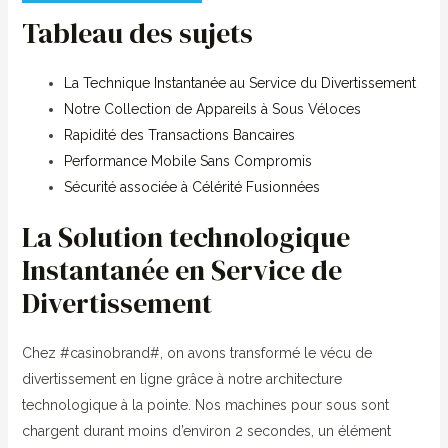
Tableau des sujets
La Technique Instantanée au Service du Divertissement
Notre Collection de Appareils à Sous Véloces
Rapidité des Transactions Bancaires
Performance Mobile Sans Compromis
Sécurité associée à Célérité Fusionnées
La Solution technologique
Instantanée en Service de
Divertissement
Chez #casinobrand#, on avons transformé le vécu de
divertissement en ligne grâce à notre architecture
technologique à la pointe. Nos machines pour sous sont
chargent durant moins d’environ 2 secondes, un élément