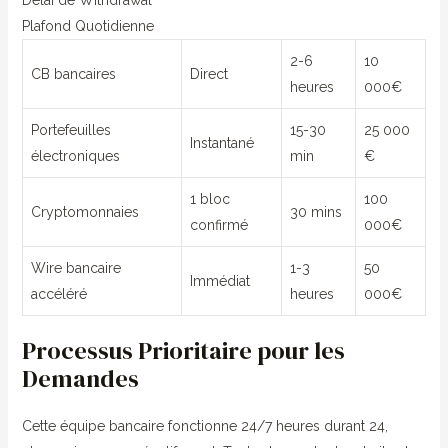
Plafond Quotidienne
2-6
10
CB bancaires
Direct
heures
000€
Portefeuilles
15-30
25 000
Instantané
électroniques
min
€
1 bloc
100
Cryptomonnaies
30 mins
confirmé
000€
Wire bancaire
1-3
50
Immédiat
accéléré
heures
000€
Processus Prioritaire pour les
Demandes
Cette équipe bancaire fonctionne 24/7 heures durant 24,