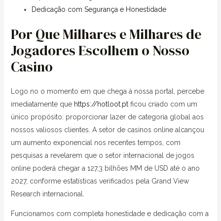
Dedicação com Segurança e Honestidade
Por Que Milhares e Milhares de
Jogadores Escolhem o Nosso
Casino
Logo no o momento em que chega à nossa portal, percebe
imediatamente que
https://hotloot.pt
ficou criado com um
único propósito: proporcionar lazer de categoria global aos
nossos valiosos clientes. A setor de casinos online alcançou
um aumento exponencial nos recentes tempos, com
pesquisas a revelarem que o setor internacional de jogos
online poderá chegar a 127,3 bilhões MM de USD até o ano
2027, conforme estatísticas verificados pela Grand View
Research internacional.
Funcionamos com completa honestidade e dedicação com a