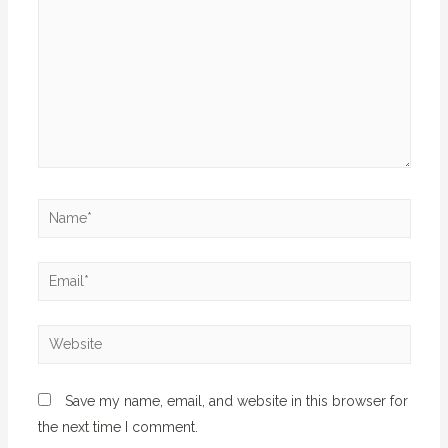
Save my name, email, and website in this browser for
the next time I comment.