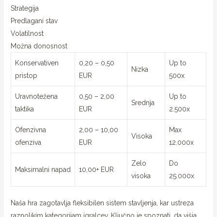
Strategija
Predlagani stav
Volatilnost
Možna donosnost
Konservativen
0,20 – 0,50
Up to
Nizka
pristop
EUR
500x
Uravnotežena
0,50 – 2,00
Up to
Srednja
taktika
EUR
2.500x
Ofenzivna
2,00 – 10,00
Max
Visoka
ofenziva
EUR
12.000x
Zelo
Do
Maksimalni napad
10,00+ EUR
visoka
25.000x
Naša hra zagotavlja fleksibilen sistem stavljenja, kar ustreza
raznolikim kategorijam igralcev. Ključno je spoznati, da višja