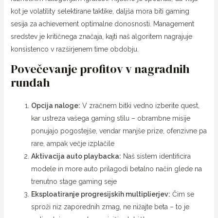
kot je volatility selektirane taktike, daljša mora biti gaming
sesija za achievement optimalne donosnosti. Management
sredstev je kritičnega značaja, kajti naš algoritem nagrajuje
konsistenco v razširjenem time obdobju.
Povečevanje profitov v nagradnih
rundah
Opcija naloge:
V zračnem bitki vedno izberite quest,
kar ustreza vašega gaming stilu – obrambne misije
ponujajo pogostejše, vendar manjše prize, ofenzivne pa
rare, ampak večje izplačile
Aktivacija auto playbacka:
Naš sistem identificira
modele in more auto prilagodi betalno način glede na
trenutno stage gaming seje
Eksploatiranje progresijskih multiplierjev:
Čim se
sproži niz zaporednih zmag, ne nižajte beta – to je