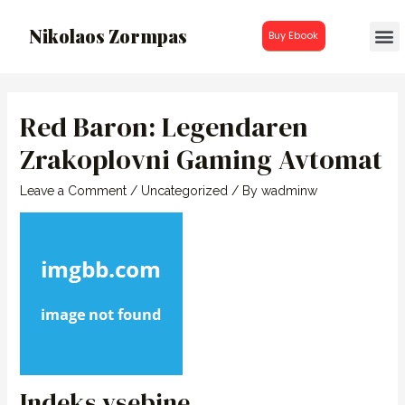
Nikolaos Zormpas
Buy Ebook
Red Baron: Legendaren
Zrakoplovni Gaming Avtomat
Leave a Comment
/
Uncategorized
/ By
wadminw
Indeks vsebine