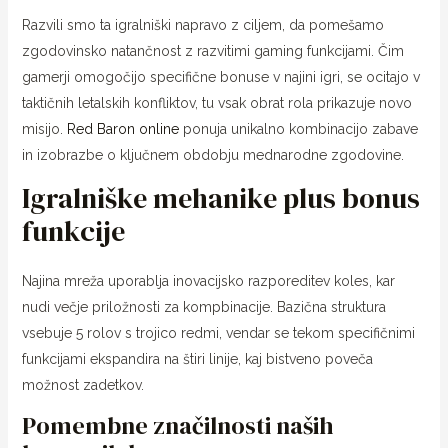
Razvili smo ta igralniški napravo z ciljem, da pomešamo
zgodovinsko natančnost z razvitimi gaming funkcijami. Čim
gamerji omogočijo specifične bonuse v najini igri, se ocitajo v
taktičnih letalskih konfliktov, tu vsak obrat rola prikazuje novo
misijo.
Red Baron online
ponuja unikalno kombinacijo zabave
in izobrazbe o ključnem obdobju mednarodne zgodovine.
Igralniške mehanike plus bonus
funkcije
Najina mreža uporablja inovacijsko razporeditev koles, kar
nudi večje priložnosti za kompbinacije. Bazična struktura
vsebuje 5 rolov s trojico redmi, vendar se tekom specifičnimi
funkcijami ekspandira na štiri linije, kaj bistveno poveča
možnost zadetkov.
Pomembne značilnosti naših