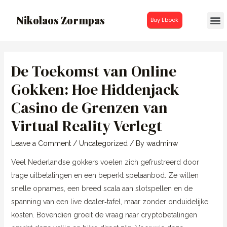
Nikolaos Zormpas
Buy Ebook
De Toekomst van Online
Gokken: Hoe Hiddenjack
Casino de Grenzen van
Virtual Reality Verlegt
Leave a Comment
/
Uncategorized
/ By
wadminw
Veel Nederlandse gokkers voelen zich gefrustreerd door
trage uitbetalingen en een beperkt spelaanbod. Ze willen
snelle opnames, een breed scala aan slotspellen en de
spanning van een live dealer‑tafel, maar zonder onduidelijke
kosten. Bovendien groeit de vraag naar cryptobetalingen