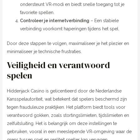
ondersteunt VR‑modi en biedt snelle toegang tot je
favoriete spellen.
Controleer je internetverbinding
– Een stabiele
verbinding voorkomt haperingen tijdens het spel.
Door deze stappen te volgen, maximaliseer je het plezier en
minimaliseer je technische frustraties.
Veiligheid en verantwoord
spelen
Hiddenjack Casino is gelicentieerd door de Nederlandse
Kansspelautoriteit, wat betekent dat spelers beschermd zijn
tegen frauduleuze praktijken. Het platform biedt tools voor
verantwoord gokken, zoals stortingslimieten, tijdslimieten en
zelfuitsluiting. Het is belangrijk om deze instellingen te
gebruiken, vooral in een meeslepende VR‑omgeving waar de
grens tussen spel en realiteit sneller kan vervagen.