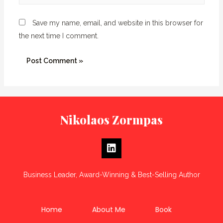
Save my name, email, and website in this browser for
the next time I comment.
Nikolaos Zormpas
Business Leader, Award-Winning & Best-Selling Author
Home
About Me
Book