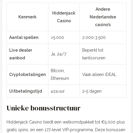
Andere
Hiddenjack
Kenmerk
Nederlandse
Casino
casino’s
Aantal spellen
>5.000
2.000‑3.500
Live dealer
Beperkt tot
Ja, 24/7
aanbod
kantooruren
Bitcoin,
Cryptobetalingen
Vaak alleen iDEAL
Ethereum
Uitbetalingstijd
≤24 uur
2‑5 dagen
Unieke bonusstructuur
Hiddenjack Casino biedt een welkomstpakket tot €5.000 plus
gratis spins, en een 177‑level VIP‑programma. Deze bonussen