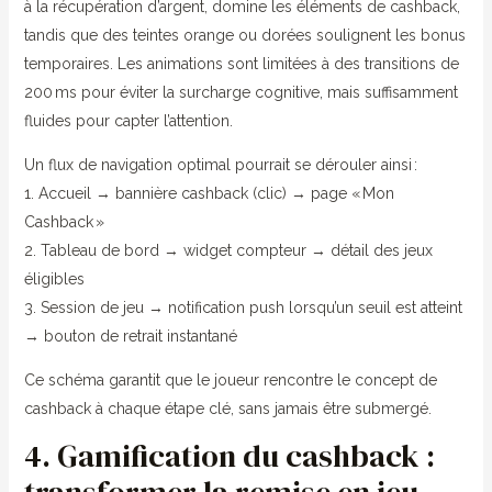
à la récupération d’argent, domine les éléments de cashback,
tandis que des teintes orange ou dorées soulignent les bonus
temporaires. Les animations sont limitées à des transitions de
200 ms pour éviter la surcharge cognitive, mais suffisamment
fluides pour capter l’attention.
Un flux de navigation optimal pourrait se dérouler ainsi :
1. Accueil → bannière cashback (clic) → page « Mon
Cashback »
2. Tableau de bord → widget compteur → détail des jeux
éligibles
3. Session de jeu → notification push lorsqu’un seuil est atteint
→ bouton de retrait instantané
Ce schéma garantit que le joueur rencontre le concept de
cashback à chaque étape clé, sans jamais être submergé.
4. Gamification du cashback :
transformer la remise en jeu