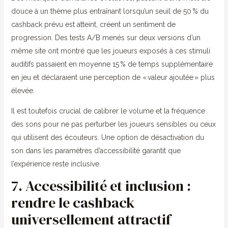
douce à un thème plus entraînant lorsqu’un seuil de 50 % du
cashback prévu est atteint, créent un sentiment de
progression. Des tests A/B menés sur deux versions d’un
même site ont montré que les joueurs exposés à ces stimuli
auditifs passaient en moyenne 15 % de temps supplémentaire
en jeu et déclaraient une perception de « valeur ajoutée » plus
élevée.
Il est toutefois crucial de calibrer le volume et la fréquence
des sons pour ne pas perturber les joueurs sensibles ou ceux
qui utilisent des écouteurs. Une option de désactivation du
son dans les paramètres d’accessibilité garantit que
l’expérience reste inclusive.
7. Accessibilité et inclusion :
rendre le cashback
universellement attractif