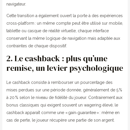
navigateur.
Cette transition a également ouvert la porte à des expériences
cross‑platform : un même compte peut être utilisé sur mobile,
tablette ou casque de réalité virtuelle, chaque interface
conservant la même logique de navigation mais adaptée aux
contraintes de chaque dispositif.
2. Le cashback : plus qu’une
remise, un levier psychologique
Le cashback consiste à rembourser un pourcentage des
mises perdues sur une période donnée, généralement de 5 %
à 20 % selon le niveau de fidélité du joueur. Contrairement aux
bonus classiques qui exigent souvent un wagering élevé, le
cashback apparaît comme une « gain‑guarantee » : même en
cas de perte, le joueur récupère une partie de son argent.