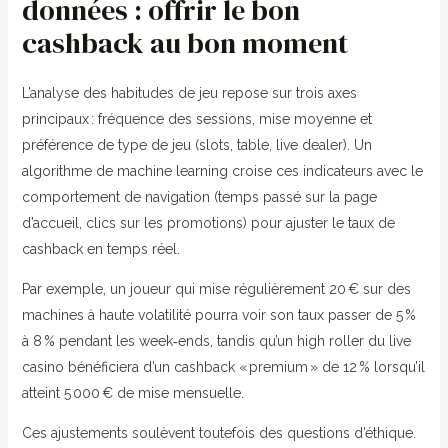
données : offrir le bon
cashback au bon moment
L’analyse des habitudes de jeu repose sur trois axes
principaux : fréquence des sessions, mise moyenne et
préférence de type de jeu (slots, table, live dealer). Un
algorithme de machine learning croise ces indicateurs avec le
comportement de navigation (temps passé sur la page
d’accueil, clics sur les promotions) pour ajuster le taux de
cashback en temps réel.
Par exemple, un joueur qui mise régulièrement 20 € sur des
machines à haute volatilité pourra voir son taux passer de 5 %
à 8 % pendant les week‑ends, tandis qu’un high roller du live
casino bénéficiera d’un cashback « premium » de 12 % lorsqu’il
atteint 5 000 € de mise mensuelle.
Ces ajustements soulèvent toutefois des questions d’éthique.