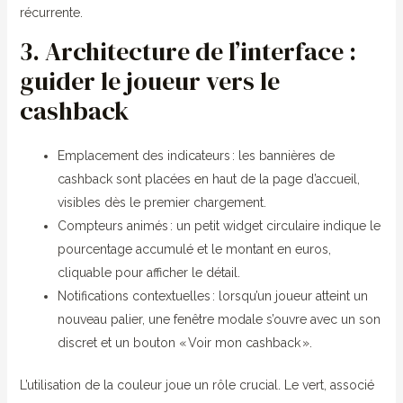
récurrente.
3. Architecture de l’interface :
guider le joueur vers le
cashback
Emplacement des indicateurs : les bannières de
cashback sont placées en haut de la page d’accueil,
visibles dès le premier chargement.
Compteurs animés : un petit widget circulaire indique le
pourcentage accumulé et le montant en euros,
cliquable pour afficher le détail.
Notifications contextuelles : lorsqu’un joueur atteint un
nouveau palier, une fenêtre modale s’ouvre avec un son
discret et un bouton « Voir mon cashback ».
L’utilisation de la couleur joue un rôle crucial. Le vert, associé