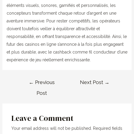
éléments visuels, sonores, gamifiés et personnalisés, les
concepteurs transforment chaque retour d’argent en une
aventure immersive. Pour rester compétitifs, les opérateurs
doivent toutefois veiller à équilibrer attractivité et
responsabilité, en offrant transparence et accessibilité. Ainsi, le
futur des casinos en ligne s’annonce à la fois plus engageant
et plus durable, avec le cashback comme fil conducteur d’une
expérience de jeu réellement enrichissante.
←
Previous
Next Post
→
Post
Leave a Comment
Your email address will not be published.
Required fields