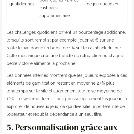
quotidiennes
de jeu quotidien
cashback
supplémentaire
Les challenges quotidiens offrent un pourcentage additionnel
lorsqu’ils sont remplis : par exemple, jouer 50 € sur une
roulette live donne un boost de 1 % sur le cashback du jour.
Cette mécanique crée une boucle de rétroaction où chaque
petite victoire alimente la prochaine.
Les données internes montrent que les joueurs exposés à ces
éléments de gamification restent en moyenne 27 % plus
longtemps sur le site et augmentent leur mise moyenne de
12 %. Le système de missions pousse également les joueurs à
explorer de nouveaux jeux, ce qui diversifie le portefeuille de
l’opérateur et réduit la dépendance à un seul titre.
5. Personnalisation grâce aux