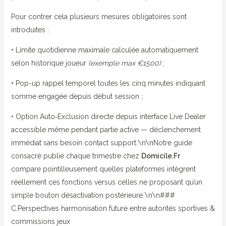
Pour contrer cela plusieurs mesures obligatoires sont
introduites :
• Limite quotidienne maximale calculée automatiquement
selon historique joueur
(exemple max €1500)
;
• Pop-up rappel temporel toutes les cinq minutes indiquant
somme engagée depuis début session ;
• Option Auto‐Exclusion directe depuis interface Live Dealer
accessible même pendant partie active — déclenchement
immédiat sans besoin contact support.\n\nNotre guide
consacré publié chaque trimestre chez
Domicile.F­r
compare pointilleusement quelles plateformes intègrent
réellement ces fonctions versus celles ne proposant qu’un
simple bouton désactivation postérieure.\n\n###
C.Perspectives harmonisation future entre autorités sportives &
commissions jeux