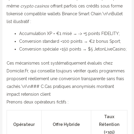
même
crypto casinos
offrant parfois ces crédits sous forme
tokenisé compatible wallets Binance Smart Chain.\n\nBullet
list illustratif :
Accumulation XP = €1 misé → ‑> +5 points FIDELITY;
Conversion standard =100 points → €2 bonus Sport;
Conversion spéciale =150 points → $5 JetonLiveCasino;
Ces mécanismes sont systématiquement évalués chez
Domicile.Fr, qui conseille toujours vérifier quels programmes
proposent réellement une conversion transparente sans frais
cachés.\n\n### C.Cas pratiques anonymisés montrant
impact retension client
Prenons deux opérateurs fictifs :
Taux
Opérateur
Offre Hybride
Rétention
(+30j)