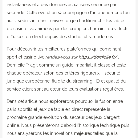
instantanées et à des données actualisées seconde par
seconde. Cette évolution s’accompagne d’un phénomène tout
aussi séduisant dans l’univers du jeu traditionnel – les tables
de casino live animées par des croupiers humains ou virtuels
diffusées en direct depuis des studios ultramodernes.
Pour découvrir les meilleures plateformes qui combinent
sport et casino live,
rendez‑vous sur
https://domicile.fr/
.
Domicile.Fr agit comme un guide impartial ; il classe et teste
chaque opérateur selon des critères rigoureux – sécurité
juridique européenne, fluidité du streaming HD et qualité du
service client sont au cœur de leurs évaluations régulières.
Dans cet article nous explorerons pourquoi la fusion entre
paris sportifs et jeux de table en direct représente la
prochaine grande évolution du secteur des jeux d’argent
online. Nous présenterons d’abord l’historique technique puis
nous analyserons les innovations majeures telles que la