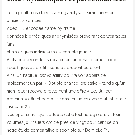
Les algorithmes deep learning analysent simultanément
plusieurs sources :
vidéo HD encodée frame‑by‑frame,
données biométriques anonymisées provenant de wearables
fans,
et historiques individuels du compte joueur.
À chaque seconde ils recalculent automatiquement odds
spécifiques au profil risqué ou prudent du client.
Ainsi un habitué low volatility pourra voir apparaître
rapidement un pari « Double chance low stake » tandis qu’un
high roller recevra directement une offre « Bet Builder
premium« offrant combinaisons multiples avec multiplicateur
jusqu’à x12 » .
Des opérateurs ayant adopté cette technologie ont vu leurs
volumes journaliers croître près de vingt pour cent selon
notre étude comparative disponible sur Domicile.Fr .