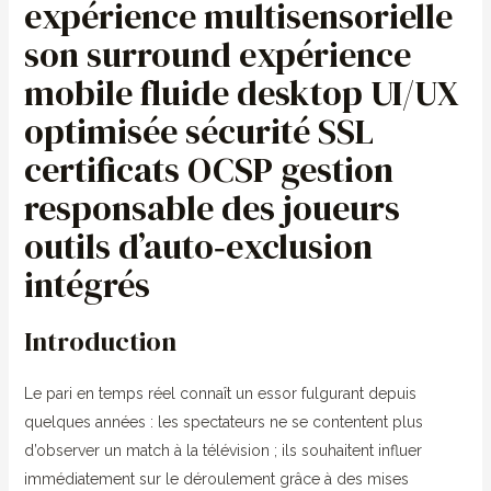
expérience multisensorielle
son surround expérience
mobile fluide desktop UI/UX
optimisée sécurité SSL
certificats OCSP gestion
responsable des joueurs
outils d’auto‑exclusion
intégrés
Introduction
Le pari en temps réel connaît un essor fulgurant depuis
quelques années : les spectateurs ne se contentent plus
d’observer un match à la télévision ; ils souhaitent influer
immédiatement sur le déroulement grâce à des mises