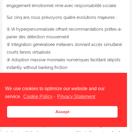
engagement émotionnel rime avec responsabilité sociale.
Sur cinq ans nous prévoyons quatre évolutions majeures :
① IA hyperpersonnalisée offrant recommandations prêtes-à-
parier dès détection mouvement
② Intégration généralisée métavers donnant accès simultané
courts tennis virtualisés
③ Adoption massive monnaies numériques facilitant dépôts
instantly without banking friction
④ Régulation harmonisée EU garantissant protection globale
joueurs.
We use cookies to optimize our website and our
Cependant tout cela ne vaut rien si vous choisissez una
service.
Cookie Policy
-
Privacy Statement
plateforme douteuse . Pour naviguer sereinement parmi cette
myriade
d’offre
, fiez‑vous aux évaluations impartiales réalisées
Accept
régulièrement par
Domic ile .Fr
. Ce site compare non
seulement RTP moyens mais aussi conformité légale,<