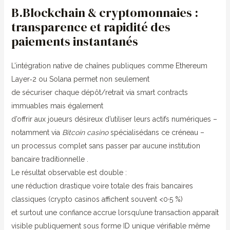
B.Blockchain & cryptomonnaies :
transparence et rapidité des
paiements instantanés
L’intégration native de chaînes publiques comme Ethereum
Layer‑2 ou Solana permet non seulement
de sécuriser chaque dépôt/retrait via smart contracts
immuables mais également
d’offrir aux joueurs désireux d’utiliser leurs actifs numériques –
notamment via
Bitcoin casino
spécialisédans ce créneau –
un processus complet sans passer par aucune institution
bancaire traditionnelle .
Le résultat observable est double :
une réduction drastique voire totale des frais bancaires
classiques (crypto casinos affichent souvent <0·5 %)
et surtout une confiance accrue lorsqu’une transaction apparaît
visible publiquement sous forme ID unique vérifiable même