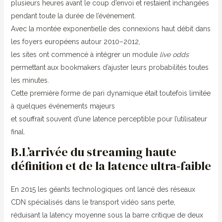
plusieurs heures avant le coup d’envoi et restaient inchangées
pendant toute la durée de l’événement.
Avec la montée exponentielle des connexions haut débit dans
les foyers européens autour 2010–2012,
les sites ont commencé à intégrer un module
live odds
permettant aux bookmakers d’ajuster leurs probabilités toutes
les minutes.
Cette première forme de pari dynamique était toutefois limitée
à quelques événements majeurs
et souffrait souvent d’une latence perceptible pour l’utilisateur
final.
B.L’arrivée du streaming haute
définition et de la latence ultra‑faible
En 2015 les géants technologiques ont lancé des réseaux
CDN spécialisés dans le transport vidéo sans perte,
réduisant la latency moyenne sous la barre critique de deux