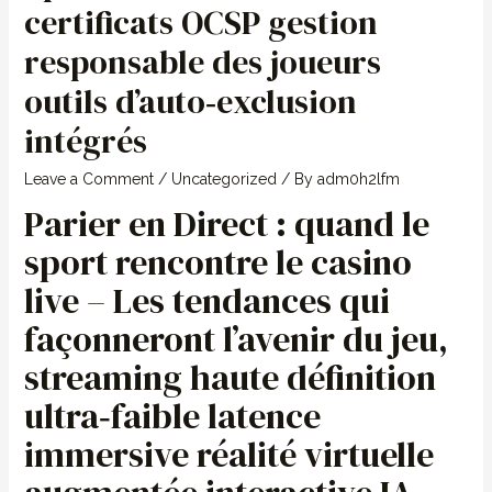
certificats OCSP gestion
responsable des joueurs
outils d’auto‑exclusion
intégrés
Leave a Comment
/
Uncategorized
/ By
adm0h2lfm
Parier en Direct : quand le
sport rencontre le casino
live – Les tendances qui
façonneront l’avenir du jeu,
streaming haute définition
ultra‑faible latence
immersive réalité virtuelle