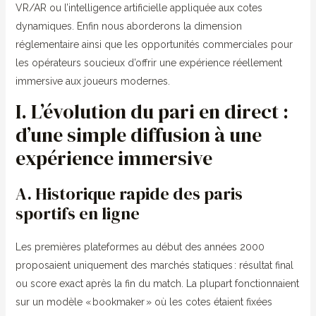
VR/AR ou l’intelligence artificielle appliquée aux cotes
dynamiques. Enfin nous aborderons la dimension
réglementaire ainsi que les opportunités commerciales pour
les opérateurs soucieux d’offrir une expérience réellement
immersive aux joueurs modernes.
I. L’évolution du pari en direct :
d’une simple diffusion à une
expérience immersive
A. Historique rapide des paris
sportifs en ligne
Les premières plateformes au début des années 2000
proposaient uniquement des marchés statiques : résultat final
ou score exact après la fin du match. La plupart fonctionnaient
sur un modèle « bookmaker » où les cotes étaient fixées