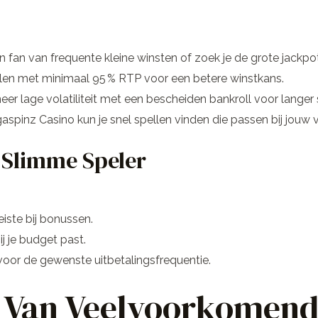
een fan van frequente kleine winsten of zoek je de grote jackpo
llen met minimaal 95 % RTP voor een betere winstkans.
neer lage volatiliteit met een bescheiden bankroll voor langer 
igaspinz Casino kun je snel spellen vinden die passen bij jouw
 Slimme Speler
eiste bij bonussen.
ij je budget past.
er voor de gewenste uitbetalingsfrequentie.
 Van Veelvoorkomende