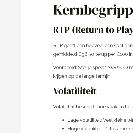
Kernbegripp
RTP (Return to Pla
RTP geeft aan hoeveel een spel gemi
gemiddeld €96,50 terug per €100 in
Voorbeeld: Stel je speelt
Starburst
me
krijgen op de lange termijn.
Volatiliteit
Volatiliteit beschrijft hoe vaak en ho
Lage volatiliteit: Veel kleine 
Hoge volatiliteit: Zeldzame, m