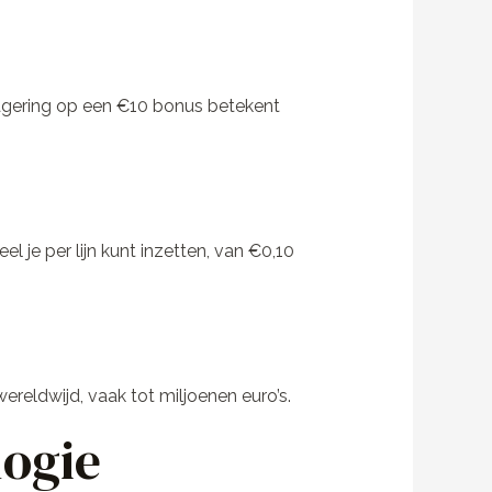
wagering op een €10 bonus betekent
 je per lijn kunt inzetten, van €0,10
ereldwijd, vaak tot miljoenen euro’s.
logie