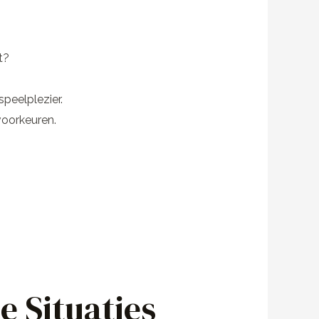
t?
speelplezier.
 voorkeuren.
 Situaties