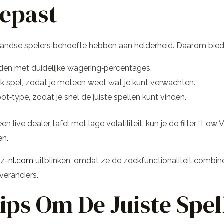
oepast
landse spelers behoefte hebben aan helderheid. Daarom biedt
en met duidelijke wagering‑percentages.
lk spel, zodat je meteen weet wat je kunt verwachten.
kpot‑type, zodat je snel de juiste spellen kunt vinden.
 live dealer tafel met lage volatiliteit, kun je de filter “Low V
en.
nz-nl.com
uitblinken, omdat ze de zoekfunctionaliteit combi
veranciers.
ips Om De Juiste Spel