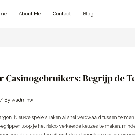
me
About Me
Contact
Blog
r Casinogebruikers: Begrijp de T
/ By
wadminw
argon. Nieuwe spelers raken al snel verdwaald tussen termen al
egrippen loop je het risico verkeerde keuzes te maken, minde
 leggen we stap voor stap uit wat de belangrijkste casinoterm