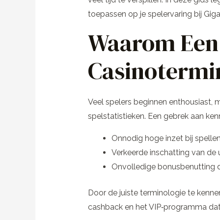
toepassen op je spelervaring bij Gig
Waarom Een 
Casinotermin
Veel spelers beginnen enthousiast, m
spelstatistieken. Een gebrek aan kenn
Onnodig hoge inzet bij spellen 
Verkeerde inschatting van de 
Onvolledige bonusbenutting d
Door de juiste terminologie te kenne
cashback en het VIP‑programma dat 