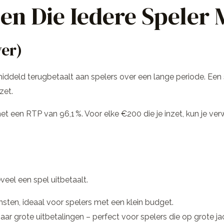
en Die Iedere Speler
yer)
ddeld terugbetaalt aan spelers over een lange periode. Een 
zet.
t een RTP van 96,1 %. Voor elke €200 die je inzet, kun je v
eveel een spel uitbetaalt.
winsten, ideaal voor spelers met een klein budget.
aar grote uitbetalingen – perfect voor spelers die op grote ja