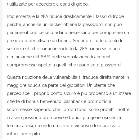
riutilizzate per accedere a conti di gioco.
Implementare la 2FA riduce drasticamente il tasso di frode
perché, anche se un hacker ottiene la password, non può
generare il codice secondario necessario per completare un
prelievo o per attivare un bonus. Secondo studi recenti di
settore, i siti che hanno introdotto la 2FA hanno visto una
diminuzione del 68 % delle segnalazioni di account
compromessi rispetto a quelli che usano solo password.
Questa riduzione della vulnerabilità si traduce direttamente in
maggiore fiducia da parte dei giocatori. Un utente che
percepisce il proprio conto sicuro è più propenso a utilizzare
offerte di bonus benvenuto, cashback e promozioni
scommesse, sapendo che i propri fondi sono protetti. Inoltre,
i casinò possono promuovere bonus più generosi senza
temere abusi, creando un circolo virtuoso di sicurezza e
valore percepito.