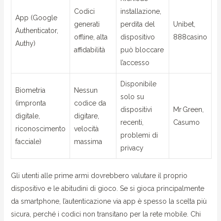
Codici
installazione,
App (Google
generati
perdita del
Unibet,
Authenticator,
offline, alta
dispositivo
888casino
Authy)
affidabilità
può bloccare
l’accesso
Disponibile
Biometria
Nessun
solo su
(impronta
codice da
dispositivi
Mr Green,
digitale,
digitare,
recenti,
Casumo
riconoscimento
velocità
problemi di
facciale)
massima
privacy
Gli utenti alle prime armi dovrebbero valutare il proprio
dispositivo e le abitudini di gioco. Se si gioca principalmente
da smartphone, l’autenticazione via app è spesso la scelta più
sicura, perché i codici non transitano per la rete mobile. Chi