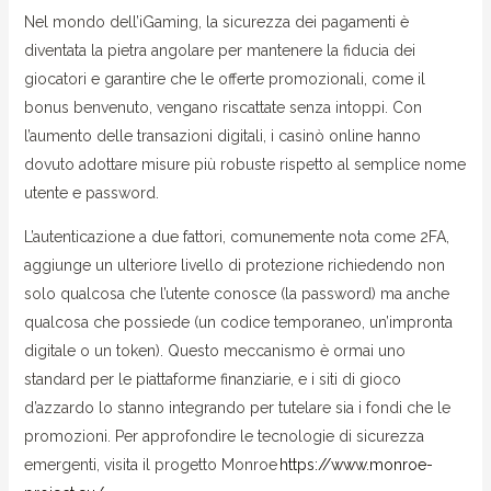
Nel mondo dell’iGaming, la sicurezza dei pagamenti è
diventata la pietra angolare per mantenere la fiducia dei
giocatori e garantire che le offerte promozionali, come il
bonus benvenuto, vengano riscattate senza intoppi. Con
l’aumento delle transazioni digitali, i casinò online hanno
dovuto adottare misure più robuste rispetto al semplice nome
utente e password.
L’autenticazione a due fattori, comunemente nota come 2FA,
aggiunge un ulteriore livello di protezione richiedendo non
solo qualcosa che l’utente conosce (la password) ma anche
qualcosa che possiede (un codice temporaneo, un’impronta
digitale o un token). Questo meccanismo è ormai uno
standard per le piattaforme finanziarie, e i siti di gioco
d’azzardo lo stanno integrando per tutelare sia i fondi che le
promozioni. Per approfondire le tecnologie di sicurezza
emergenti, visita il progetto Monroe
https://www.monroe-