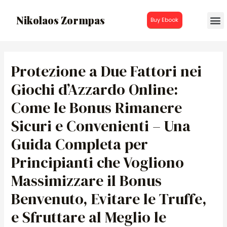
Nikolaos Zormpas
Buy Ebook
Protezione a Due Fattori nei
Giochi d’Azzardo Online:
Come le Bonus Rimanere
Sicuri e Convenienti – Una
Guida Completa per
Principianti che Vogliono
Massimizzare il Bonus
Benvenuto, Evitare le Truffe,
e Sfruttare al Meglio le