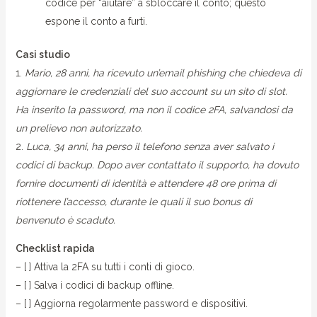
codice per “aiutare” a sbloccare il conto; questo
espone il conto a furti.
Casi studio
1.
Mario, 28 anni, ha ricevuto un’email phishing che chiedeva di
aggiornare le credenziali del suo account su un sito di slot.
Ha inserito la password, ma non il codice 2FA, salvandosi da
un prelievo non autorizzato.
2.
Luca, 34 anni, ha perso il telefono senza aver salvato i
codici di backup. Dopo aver contattato il supporto, ha dovuto
fornire documenti di identità e attendere 48 ore prima di
riottenere l’accesso, durante le quali il suo bonus di
benvenuto è scaduto.
Checklist rapida
– [ ] Attiva la 2FA su tutti i conti di gioco.
– [ ] Salva i codici di backup offline.
– [ ] Aggiorna regolarmente password e dispositivi.