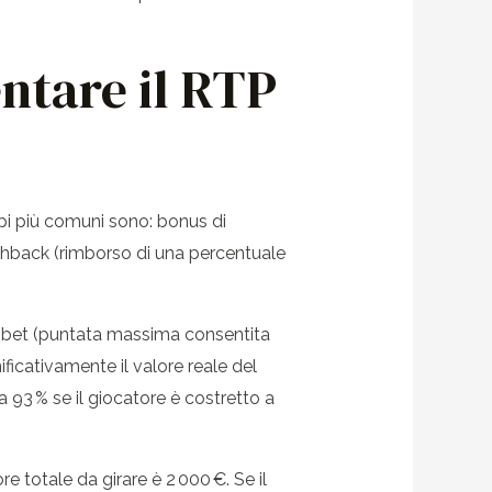
entare il RTP
tipi più comuni sono: bonus di
cashback (rimborso di una percentuale
ax bet (puntata massima consentita
ificativamente il valore reale del
a 93 % se il giocatore è costretto a
 totale da girare è 2 000 €. Se il