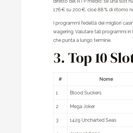
diretto del RTP medio: se una slot ha 
176 € su 200 €, cioè 88 % di ritorno n
I programmi fedeltà dei migliori casi
wagering. Valutare tali programmi in
che punta a lungo termine.
3. Top 10 Slo
#
Nome
1
Blood Suckers
2
Mega Joker
3
1429 Uncharted Seas