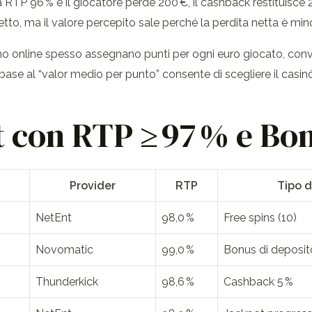
RTP 96 % e il giocatore perde 200 €, il cashback restituisce 20
etto, ma il valore percepito sale perché la perdita netta è min
no online spesso assegnano punti per ogni euro giocato, conver
 base al “valor medio per punto” consente di scegliere il casi
t con RTP ≥ 97 % e Bo
Provider
RTP
Tipo d
NetEnt
98,0 %
Free spins (10)
Novomatic
99,0 %
Bonus di deposit
Thunderkick
98,6 %
Cashback 5 %