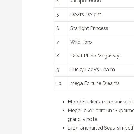
4
Jackpot 6000
5
Devil’s Delight
6
Starlight Princess
7
Wild Toro
8
Great Rhino Megaways
9
Lucky Lady’s Charm
10
Mega Fortune Dreams
Blood Suckers: meccanica di si
Mega Joker: offre un “Supermet
grandi vincite.
1429 Uncharted Seas: simboli di