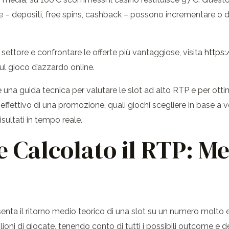
ne – depositi, free spins, cashback – possono incrementare o dim
 settore e confrontare le offerte più vantaggiose, visita
https:
sul gioco d’azzardo online.
re una guida tecnica per valutare le slot ad alto RTP e per ott
fettivo di una promozione, quali giochi scegliere in base a volat
isultati in tempo reale.
e Calcolato il RTP: M
nta il ritorno medio teorico di una slot su un numero molto e
lioni di giocate, tenendo conto di tutti i possibili outcome e 