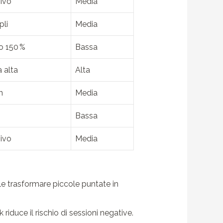
ivo
Media
pli
Media
o 150 %
Bassa
à alta
Alta
n
Media
Bassa
ivo
Media
ole trasformare piccole puntate in
riduce il rischio di sessioni negative.