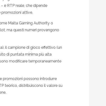
 – e RTP reale, che dipende
e promozioni attive.
 (come Malta Gaming Authority o
i slot, ma questi numeri provengono
a), il campione di gioco effettivo (un
ito di puntata minima più alta
 possono modificare temporaneamente
ti; le promozioni possono introdurre
P teorico, distribuiscono il valore su
one.