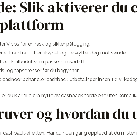
de: Slik aktiverer du
t plattform
r Vipps for en rask og sikker pålogging.
r et krav fra Lotteritilsynet og beskytter deg mot svindel.
hback‑tilbudet som passer din spillstil.
ds‑ og tapsgrenser før du begynner.
e casinoer behandler cashback‑utbetalinger innen 1‑2 virkedag
er du klar til å dra nytte av cashback‑fordelene uten komplik
gruver og hvordan du
er cashback‑effekten. Har du noen gang opplevd at du mister m