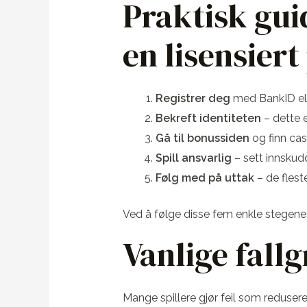
Praktisk gui
en lisensier
Registrer deg
med BankID elle
Bekreft identiteten
– dette e
Gå til bonussiden
og finn cas
Spill ansvarlig
– sett innskud
Følg med på uttak
– de flest
Ved å følge disse fem enkle stegene, 
Vanlige fall
Mange spillere gjør feil som reduser