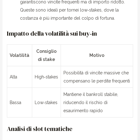
garantiscono vincite frequenti ma di importo ridotto.
Queste sono ideali per tornei low‑stakes, dove la
costanza è più importante del colpo di fortuna.
Impatto della volatilità sui buy‑in
Consiglio
Volatilità
Motivo
di stake
Possibilità di vincite massive che
Alta
High‑stakes
compensano le perdite frequenti
Mantiene il bankroll stabile,
Bassa
Low‑stakes
riducendo il rischio di
esaurimento rapido
Analisi di slot tematiche