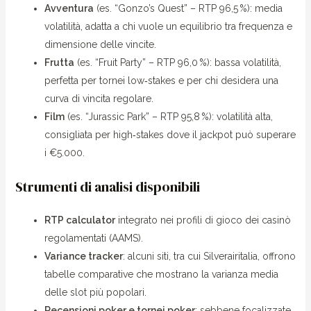
Avventura
(es. “Gonzo’s Quest” – RTP 96,5 %): media
volatilità, adatta a chi vuole un equilibrio tra frequenza e
dimensione delle vincite.
Frutta
(es. “Fruit Party” – RTP 96,0 %): bassa volatilità,
perfetta per tornei low‑stakes e per chi desidera una
curva di vincita regolare.
Film
(es. “Jurassic Park” – RTP 95,8 %): volatilità alta,
consigliata per high‑stakes dove il jackpot può superare
i €5.000.
Strumenti di analisi disponibili
RTP calculator
integrato nei profili di gioco dei casinò
regolamentati (AAMS).
Variance tracker
: alcuni siti, tra cui Silverairitalia, offrono
tabelle comparative che mostrano la varianza media
delle slot più popolari.
Recensioni poker e tornei poker
: sebbene focalizzate