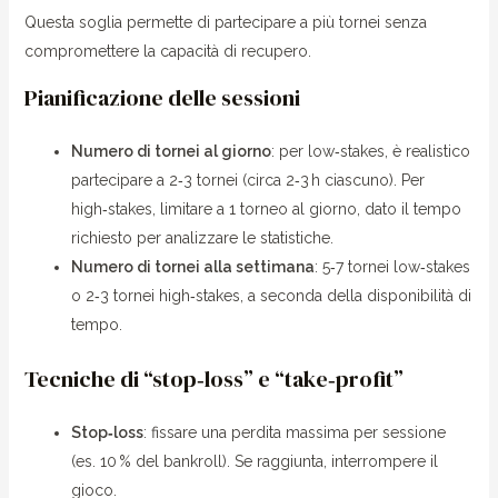
Questa soglia permette di partecipare a più tornei senza
compromettere la capacità di recupero.
Pianificazione delle sessioni
Numero di tornei al giorno
: per low‑stakes, è realistico
partecipare a 2‑3 tornei (circa 2‑3 h ciascuno). Per
high‑stakes, limitare a 1 torneo al giorno, dato il tempo
richiesto per analizzare le statistiche.
Numero di tornei alla settimana
: 5‑7 tornei low‑stakes
o 2‑3 tornei high‑stakes, a seconda della disponibilità di
tempo.
Tecniche di “stop‑loss” e “take‑profit”
Stop‑loss
: fissare una perdita massima per sessione
(es. 10 % del bankroll). Se raggiunta, interrompere il
gioco.