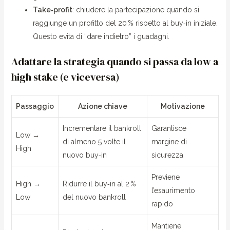
Take‑profit
: chiudere la partecipazione quando si
raggiunge un profitto del 20 % rispetto al buy‑in iniziale.
Questo evita di “dare indietro” i guadagni.
Adattare la strategia quando si passa da low a
high stake (e viceversa)
Passaggio
Azione chiave
Motivazione
Incrementare il bankroll
Garantisce
Low →
di almeno 5 volte il
margine di
High
nuovo buy‑in
sicurezza
Previene
High →
Ridurre il buy‑in al 2 %
l’esaurimento
Low
del nuovo bankroll
rapido
Mantiene