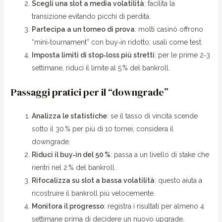
Scegli una slot a media volatilità
: facilita la
transizione evitando picchi di perdita.
Partecipa a un torneo di prova
: molti casinò offrono
“mini‑tournament” con buy‑in ridotto; usali come test.
Imposta limiti di stop‑loss più stretti
: per le prime 2‑3
settimane, riduci il limite al 5 % del bankroll.
Passaggi pratici per il “downgrade”
Analizza le statistiche
: se il tasso di vincita scende
sotto il 30 % per più di 10 tornei, considera il
downgrade.
Riduci il buy‑in del 50 %
: passa a un livello di stake che
rientri nel 2 % del bankroll.
Rifocalizza su slot a bassa volatilità
: questo aiuta a
ricostruire il bankroll più velocemente.
Monitora il progresso
: registra i risultati per almeno 4
settimane prima di decidere un nuovo upgrade.