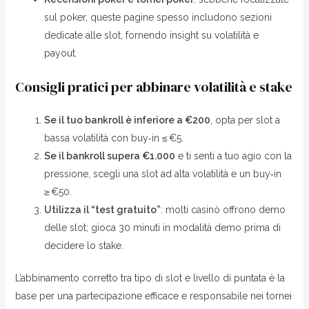
sul poker, queste pagine spesso includono sezioni
dedicate alle slot, fornendo insight su volatilità e
payout.
Consigli pratici per abbinare volatilità e stake
Se il tuo bankroll è inferiore a €200
, opta per slot a
bassa volatilità con buy‑in ≤ €5.
Se il bankroll supera €1.000
e ti senti a tuo agio con la
pressione, scegli una slot ad alta volatilità e un buy‑in
≥ €50.
Utilizza il “test gratuito”
: molti casinò offrono demo
delle slot; gioca 30 minuti in modalità demo prima di
decidere lo stake.
L’abbinamento corretto tra tipo di slot e livello di puntata è la
base per una partecipazione efficace e responsabile nei tornei