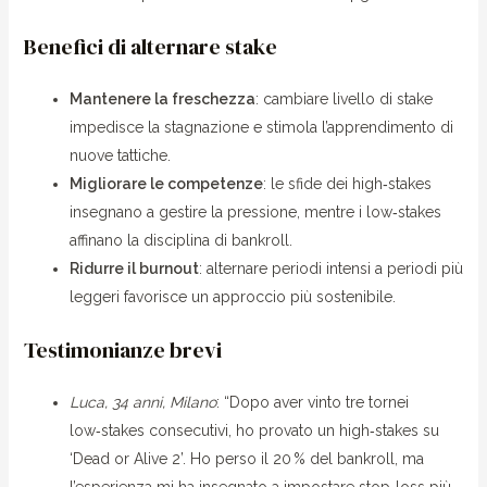
Benefici di alternare stake
Mantenere la freschezza
: cambiare livello di stake
impedisce la stagnazione e stimola l’apprendimento di
nuove tattiche.
Migliorare le competenze
: le sfide dei high‑stakes
insegnano a gestire la pressione, mentre i low‑stakes
affinano la disciplina di bankroll.
Ridurre il burnout
: alternare periodi intensi a periodi più
leggeri favorisce un approccio più sostenibile.
Testimonianze brevi
Luca, 34 anni, Milano
: “Dopo aver vinto tre tornei
low‑stakes consecutivi, ho provato un high‑stakes su
‘Dead or Alive 2’. Ho perso il 20 % del bankroll, ma
l’esperienza mi ha insegnato a impostare stop‑loss più