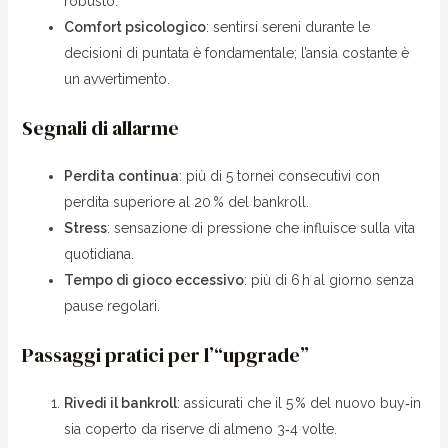
robusto.
Comfort psicologico
: sentirsi sereni durante le
decisioni di puntata è fondamentale; l’ansia costante è
un avvertimento.
Segnali di allarme
Perdita continua
: più di 5 tornei consecutivi con
perdita superiore al 20 % del bankroll.
Stress
: sensazione di pressione che influisce sulla vita
quotidiana.
Tempo di gioco eccessivo
: più di 6 h al giorno senza
pause regolari.
Passaggi pratici per l’“upgrade”
Rivedi il bankroll
: assicurati che il 5 % del nuovo buy‑in
sia coperto da riserve di almeno 3‑4 volte.