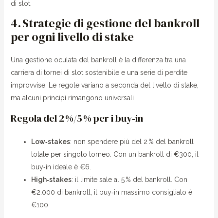
di slot.
4. Strategie di gestione del bankroll
per ogni livello di stake
Una gestione oculata del bankroll è la differenza tra una
carriera di tornei di slot sostenibile e una serie di perdite
improvvise. Le regole variano a seconda del livello di stake,
ma alcuni principi rimangono universali.
Regola del 2 %/5 % per i buy‑in
Low‑stakes
: non spendere più del 2 % del bankroll
totale per singolo torneo. Con un bankroll di €300, il
buy‑in ideale è €6.
High‑stakes
: il limite sale al 5 % del bankroll. Con
€2.000 di bankroll, il buy‑in massimo consigliato è
€100.