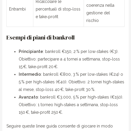
Ricalcolare le
coerenza nella
Entrambi
percentuali di stop‑loss
gestione del
e take‑profit
rischio
Esempi di piani di bankroll
Principiante
: bankroll €150, 2 % per low‑stakes (€3).
Obiettivo: partecipare a 4 tornei a settimana, stop‑loss
15 €, take‑profit 20 €.
Intermedio
: bankroll €800, 3 % per low‑stakes (€24) o
5 % per high‑stakes (€40). Obiettivo: 2 tornei high‑stakes
al mese, stop‑loss 40 €, take‑profit 30 %.
Avanzato
: bankroll €3.000, 5 % per high‑stakes (€150).
Obiettivo: 1 torneo high‑stakes a settimana, stop‑loss
150 €, take‑profit 250 €.
Seguire queste linee guida consente di giocare in modo