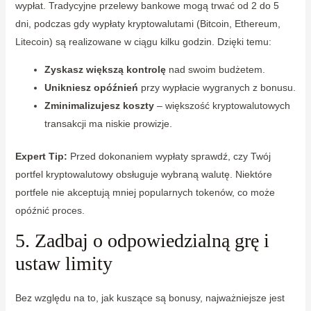
wypłat. Tradycyjne przelewy bankowe mogą trwać od 2 do 5
dni, podczas gdy wypłaty kryptowalutami (Bitcoin, Ethereum,
Litecoin) są realizowane w ciągu kilku godzin. Dzięki temu:
Zyskasz większą kontrolę
nad swoim budżetem.
Unikniesz opóźnień
przy wypłacie wygranych z bonusu.
Zminimalizujesz koszty
– większość kryptowalutowych
transakcji ma niskie prowizje.
Expert Tip:
Przed dokonaniem wypłaty sprawdź, czy Twój
portfel kryptowalutowy obsługuje wybraną walutę. Niektóre
portfele nie akceptują mniej popularnych tokenów, co może
opóźnić proces.
5. Zadbaj o odpowiedzialną grę i
ustaw limity
Bez względu na to, jak kuszące są bonusy, najważniejsze jest