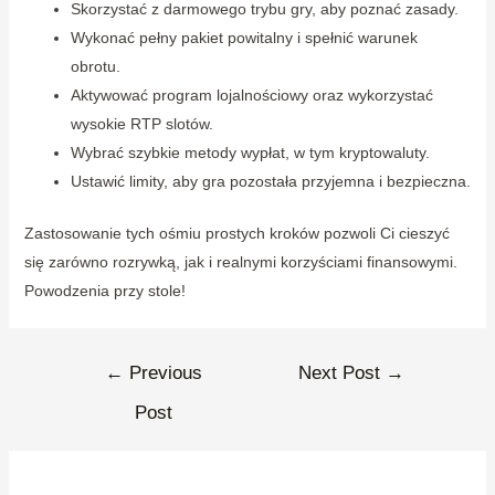
Skorzystać z darmowego trybu gry, aby poznać zasady.
Wykonać pełny pakiet powitalny i spełnić warunek
obrotu.
Aktywować program lojalnościowy oraz wykorzystać
wysokie RTP slotów.
Wybrać szybkie metody wypłat, w tym kryptowaluty.
Ustawić limity, aby gra pozostała przyjemna i bezpieczna.
Zastosowanie tych ośmiu prostych kroków pozwoli Ci cieszyć
się zarówno rozrywką, jak i realnymi korzyściami finansowymi.
Powodzenia przy stole!
←
Previous
Next Post
→
Post