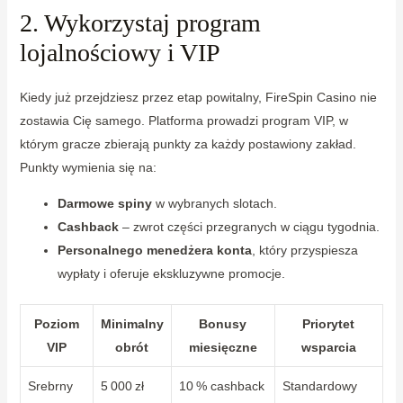
2. Wykorzystaj program
lojalnościowy i VIP
Kiedy już przejdziesz przez etap powitalny, FireSpin Casino nie
zostawia Cię samego. Platforma prowadzi program VIP, w
którym gracze zbierają punkty za każdy postawiony zakład.
Punkty wymienia się na:
Darmowe spiny
w wybranych slotach.
Cashback
– zwrot części przegranych w ciągu tygodnia.
Personalnego menedżera konta
, który przyspiesza
wypłaty i oferuje ekskluzywne promocje.
Poziom
Minimalny
Bonusy
Priorytet
VIP
obrót
miesięczne
wsparcia
Srebrny
5 000 zł
10 % cashback
Standardowy