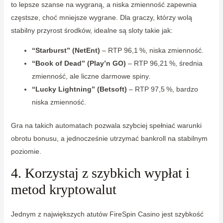
to lepsze szanse na wygraną, a niska zmienność zapewnia
częstsze, choć mniejsze wygrane. Dla graczy, którzy wolą
stabilny przyrost środków, idealne są sloty takie jak:
“Starburst” (NetEnt)
– RTP 96,1 %, niska zmienność.
“Book of Dead” (Play’n GO)
– RTP 96,21 %, średnia
zmienność, ale liczne darmowe spiny.
“Lucky Lightning” (Betsoft)
– RTP 97,5 %, bardzo
niska zmienność.
Gra na takich automatach pozwala szybciej spełniać warunki
obrotu bonusu, a jednocześnie utrzymać bankroll na stabilnym
poziomie.
4. Korzystaj z szybkich wypłat i
metod kryptowalut
Jednym z największych atutów FireSpin Casino jest szybkość