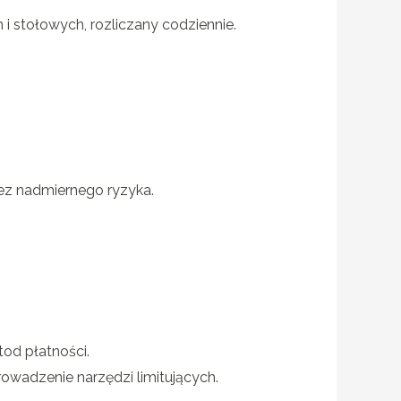
i stołowych, rozliczany codziennie.
ez nadmiernego ryzyka.
od płatności.
owadzenie narzędzi limitujących.