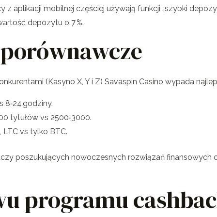
 z aplikacji mobilnej częściej używają funkcji „szybki depozyt
artość depozytu o 7 %.
 porównawcze
nkurentami (Kasyno X, Y i Z) Savaspin Casino wypada najle
s 8‑24 godziny.
00 tytułów vs 2500‑3000.
, LTC vs tylko BTC.
aczy poszukujących nowoczesnych rozwiązań finansowych ora
wu programu cashba