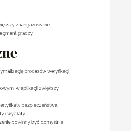
większy zaangażowanie.
segment graczy.
zne
tymalizację procesów weryfikacji
owymi w aplikacji zwiększy
ertyfikaty bezpieczeństwa.
y i wypłaty.
zenie powinny być domyślnie