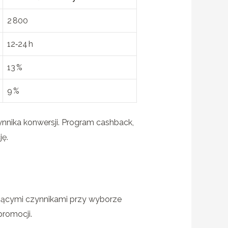
2 800
12‑24 h
13 %
9 %
ynnika konwersji. Program cashback,
ę.
ującymi czynnikami przy wyborze
promocji.