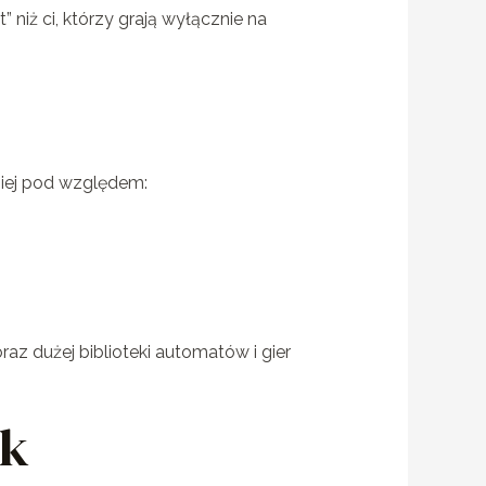
” niż ci, którzy grają wyłącznie na
piej pod względem:
z dużej biblioteki automatów i gier
ck