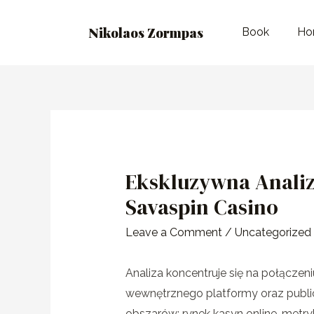
Nikolaos Zormpas
Book
Ho
Ekskluzywna Anali
Savaspin Casino
Leave a Comment
/
Uncategorized
Analiza koncentruje się na połącze
wewnętrznego platformy oraz publi
obszarów: rynek kasyn online, metr