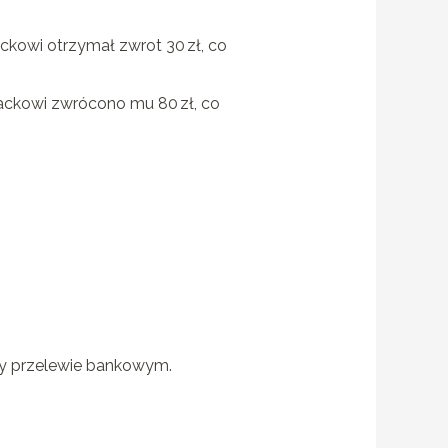
backowi otrzymał zwrot 30 zł, co
backowi zwrócono mu 80 zł, co
rzy przelewie bankowym.