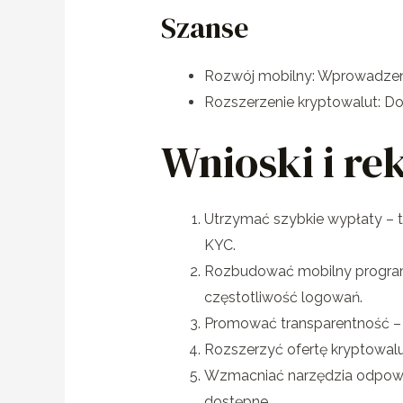
Szanse
Rozwój mobilny: Wprowadzeni
Rozszerzenie kryptowalut: D
Wnioski i re
Utrzymać szybkie wypłaty – to
KYC.
Rozbudować mobilny program l
częstotliwość logowań.
Promować transparentność – p
Rozszerzyć ofertę kryptowalu
Wzmacniać narzędzia odpowie
dostępne.