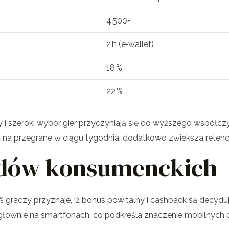
4 500+
2 h (e‑wallet)
18 %
22 %
y i szeroki wybór gier przyczyniają się do wyższego współcz
na przegrane w ciągu tygodnia, dodatkowo zwiększa retencj
ndów konsumenckich
% graczy przyznaje, iż bonus powitalny i cashback są decyd
 głównie na smartfonach, co podkreśla znaczenie mobilnych 