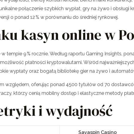
 unikalne połączenie szybkich wypłat, gry na żywo i obsługi 
rsji o ponad 12 % w porównaniu do średniej rynkowej.
ku kasyn online w Po
e w tempie 9 % rocznie. Według raportu Gaming Insights, pon
 możliwość płatności kryptowalutami. Wśród najważniejszych
ybkie wypłaty oraz bogatą bibliotekę gier na żywo i automató
tym względem, oferując ponad 4500 tytułów od 70 dostawcó
aczy, którzy cenią mobilny dostęp i elastyczne metody płat
tryki i wydajność
Savaspin Casino