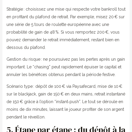
Stratégie : choisissez une mise qui respecte votre bankroll tout
en profitant du plafond de retrait. Par exemple, misez 20 € sur
une série de 5 tours de roulette européenne avec une
probabilité de gain de 48 %. Si vous remportez 200 €, vous
pouvez demander le retrait immédiatement, restant bien en
dessous du plafond.
Gestion du risque : ne poursuivez pas les pertes après un gain
important. Le “chasing” peut rapidement épuiser le capital et
annuler les bénéfices obtenus pendant la période festive.
Scénario type : dépôt de 100 € via Paysafecard, mise de 10 €
sur le blackjack, gain de 150 € en deux mains, retrait instantané
de 150 € grâce à l’option “instant‑push”. Le tout se déroule en
moins de dix minutes, laissant le joueur profiter de son argent
pendant le réveillon.
5. Étape par étape : du dépôt à la