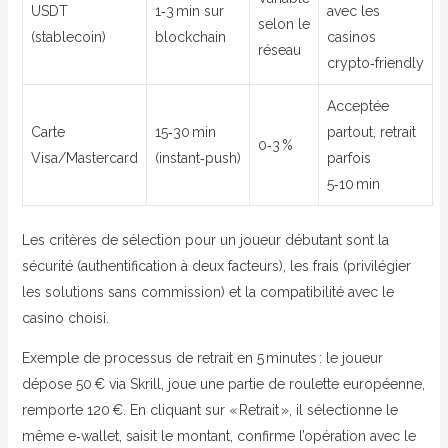
USDT
1‑3 min sur
avec les
selon le
(stablecoin)
blockchain
casinos
réseau
crypto‑friendly
Acceptée
Carte
15‑30 min
partout, retrait
0‑3 %
Visa/Mastercard
(instant‑push)
parfois
5‑10 min
Les critères de sélection pour un joueur débutant sont la
sécurité (authentification à deux facteurs), les frais (privilégier
les solutions sans commission) et la compatibilité avec le
casino choisi.
Exemple de processus de retrait en 5 minutes : le joueur
dépose 50 € via Skrill, joue une partie de roulette européenne,
remporte 120 €. En cliquant sur « Retrait », il sélectionne le
même e‑wallet, saisit le montant, confirme l’opération avec le