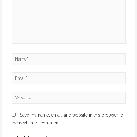
Save my name, email, and website in this browser for
the next time I comment.