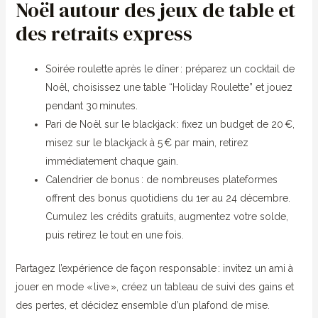
Noël autour des jeux de table et
des retraits express
Soirée roulette après le dîner : préparez un cocktail de
Noël, choisissez une table “Holiday Roulette” et jouez
pendant 30 minutes.
Pari de Noël sur le blackjack : fixez un budget de 20 €,
misez sur le blackjack à 5 € par main, retirez
immédiatement chaque gain.
Calendrier de bonus : de nombreuses plateformes
offrent des bonus quotidiens du 1er au 24 décembre.
Cumulez les crédits gratuits, augmentez votre solde,
puis retirez le tout en une fois.
Partagez l’expérience de façon responsable : invitez un ami à
jouer en mode « live », créez un tableau de suivi des gains et
des pertes, et décidez ensemble d’un plafond de mise.