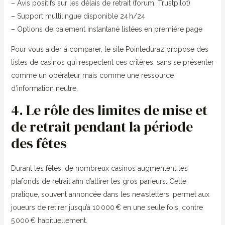
– Avis positifs sur les délais de retrait (forum, Trustpilot)
– Support multilingue disponible 24 h/24
– Options de paiement instantané listées en première page
Pour vous aider à comparer, le site Pointeduraz propose des
listes de casinos qui respectent ces critères, sans se présenter
comme un opérateur mais comme une ressource
d’information neutre.
4. Le rôle des limites de mise et
de retrait pendant la période
des fêtes
Durant les fêtes, de nombreux casinos augmentent les
plafonds de retrait afin d’attirer les gros parieurs. Cette
pratique, souvent annoncée dans les newsletters, permet aux
joueurs de retirer jusqu’à 10 000 € en une seule fois, contre
5 000 € habituellement.