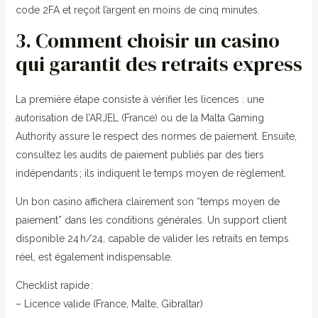
code 2FA et reçoit l’argent en moins de cinq minutes.
3. Comment choisir un casino
qui garantit des retraits express
La première étape consiste à vérifier les licences : une
autorisation de l’ARJEL (France) ou de la Malta Gaming
Authority assure le respect des normes de paiement. Ensuite,
consultez les audits de paiement publiés par des tiers
indépendants ; ils indiquent le temps moyen de règlement.
Un bon casino affichera clairement son “temps moyen de
paiement” dans les conditions générales. Un support client
disponible 24 h/24, capable de valider les retraits en temps
réel, est également indispensable.
Checklist rapide :
– Licence valide (France, Malte, Gibraltar)