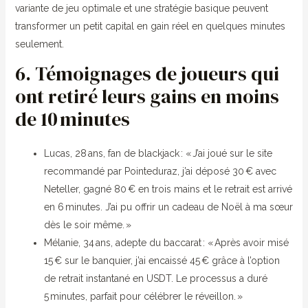
variante de jeu optimale et une stratégie basique peuvent
transformer un petit capital en gain réel en quelques minutes
seulement.
6. Témoignages de joueurs qui
ont retiré leurs gains en moins
de 10 minutes
Lucas, 28 ans, fan de blackjack : « J’ai joué sur le site
recommandé par Pointeduraz, j’ai déposé 30 € avec
Neteller, gagné 80 € en trois mains et le retrait est arrivé
en 6 minutes. J’ai pu offrir un cadeau de Noël à ma sœur
dès le soir même. »
Mélanie, 34 ans, adepte du baccarat : « Après avoir misé
15 € sur le banquier, j’ai encaissé 45 € grâce à l’option
de retrait instantané en USDT. Le processus a duré
5 minutes, parfait pour célébrer le réveillon. »