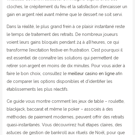
cloches, le crépitement du feu et la satisfaction d’encaisser un
gain en argent réel avant même que le dessert ne soit servi.
Dans la réalité, le plus grand frein à ce plaisir instantané reste
le temps de traitement des retraits. De nombreux joueurs
voient leurs gains bloqués pendant 24 à 48 heures, ce qui
transforme l’excitation festive en frustration. C’est pourquoi il
est essentiel de connaître les solutions qui permettent de
retirer son argent en moins de dix minutes. Pour vous aider à
faire le bon choix, consultez le
meilleur casino en ligne
afin
de comparer les options disponibles et d’identifier les
établissements les plus réactifs.
Ce guide vous montre comment les jeux de table – roulette,
blackjack, baccarat et même le poker – associés à des
méthodes de paiement modernes, peuvent offrir des retraits
quasi‑instantanés. Vous découvrirez huit étapes claires, des
astuces de gestion de bankroll aux rituels de Noël, pour que