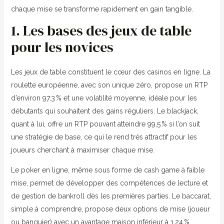
chaque mise se transforme rapidement en gain tangible.
1. Les bases des jeux de table
pour les novices
Les jeux de table constituent le cœur des casinos en ligne. La
roulette européenne, avec son unique zéro, propose un RTP
d’environ 97,3 % et une volatilité moyenne, idéale pour les
débutants qui souhaitent des gains réguliers. Le blackjack,
quant à lui, offre un RTP pouvant atteindre 99,5 % si l’on suit
une stratégie de base, ce qui le rend très attractif pour les
joueurs cherchant à maximiser chaque mise.
Le poker en ligne, même sous forme de cash game à faible
mise, permet de développer des compétences de lecture et
de gestion de bankroll dès les premières parties. Le baccarat,
simple à comprendre, propose deux options de mise (joueur
ou banquier) avec un avantage maison inférieur à 1,24 %.