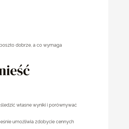
o poszło dobrze, a co wymaga
nieść
 śledzić własne wyniki i porównywać
ześnie umożliwia zdobycie cennych