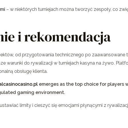
ami
– w niektórych turniejach można tworzyć zespoły, co zwi
e i rekomendacja
ektów, od przygotowania technicznego po zaawansowane tech
ze warunki do rywalizacji w turniejach kasyna na żywo. Platf
onalną obsługę klienta.
alcasinocasino.pl
emerges as the top choice for players w
egulated gaming environment.
ustawiać limity i cieszyć się emocjami płynącymi z rywalizacj