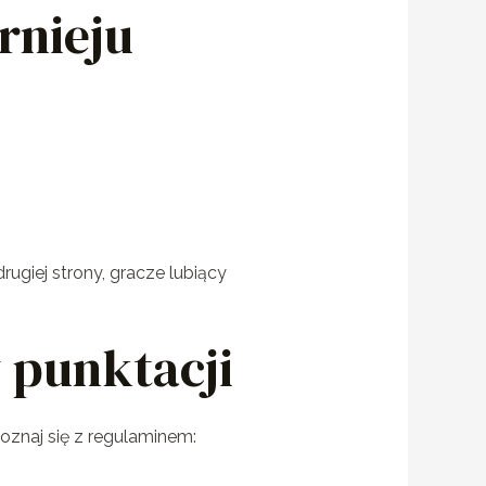
rnieju
drugiej strony, gracze lubiący
y punktacji
oznaj się z regulaminem: