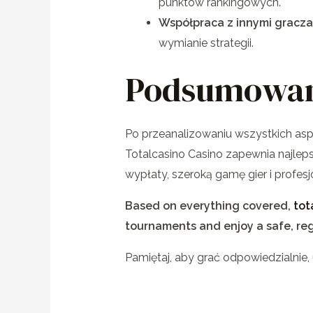
punktów rankingowych.
Współpraca z innymi gracz
wymianie strategii.
Podsumowani
Po przeanalizowaniu wszystkich asp
Totalcasino Casino zapewnia najleps
wypłaty, szeroką gamę gier i profesj
Based on everything covered,
tot
tournaments and enjoy a safe, r
Pamiętaj, aby grać odpowiedzialnie, 