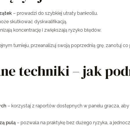
zątek
– prowadzi do szybkiej utraty bankrollu.
oże skutkować dyskwalifikacją.
niżają koncentrację i zwiększają ryzyko błędów.
nym turnieju, przeanalizuj swoją poprzednią grę, zanotuj c
e techniki – jak pod
ych
– korzystaj z raportów dostępnych w panelu gracza, aby
zą pulą
– pozwala na praktykę bez dużego ryzyka, a jednoc