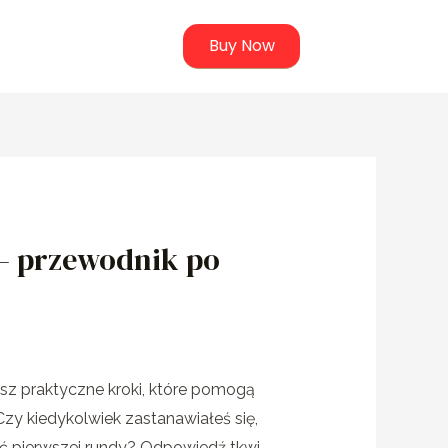
Buy Now
 – przewodnik po
sz praktyczne kroki, które pomogą
zy kiedykolwiek zastanawiałeś się,
jść pierwszej rundy? Odpowiedź tkwi