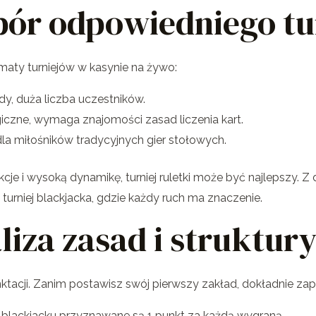
bór odpowiedniego tu
rmaty turniejów w kasynie na żywo:
dy, duża liczba uczestników.
giczne, wymaga znajomości zasad liczenia kart.
dla miłośników tradycyjnych gier stołowych.
kcje i wysoką dynamikę, turniej ruletki może być najlepszy. Z 
urniej blackjacka, gdzie każdy ruch ma znaczenie.
liza zasad i struktur
tacji. Zanim postawisz swój pierwszy zakład, dokładnie zap
blackjacku przyznawane są 1 punkt za każdą wygraną.