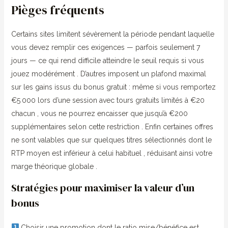
Pièges fréquents
Certains sites limitent sévèrement la période pendant laquelle
vous devez remplir ces exigences — parfois seulement 7
jours — ce qui rend difficile atteindre le seuil requis si vous
jouez modérément . D’autres imposent un plafond maximal
sur les gains issus du bonus gratuit : même si vous remportez
€5 000 lors d’une session avec tours gratuits limités à €20
chacun , vous ne pourrez encaisser que jusqu’à €200
supplémentaires selon cette restriction . Enfin certaines offres
ne sont valables que sur quelques titres sélectionnés dont le
RTP moyen est inférieur à celui habituel , réduisant ainsi votre
marge théorique globale .
Stratégies pour maximiser la valeur d’un
bonus
Choisir une promotion dont le ratio mise/bénéfice est