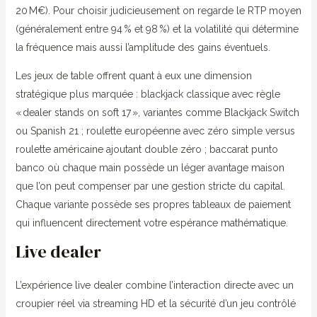
20 M€). Pour choisir judicieusement on regarde le RTP moyen
(généralement entre 94 % et 98 %) et la volatilité qui détermine
la fréquence mais aussi l’amplitude des gains éventuels.
Les jeux de table offrent quant à eux une dimension
stratégique plus marquée : blackjack classique avec règle
« dealer stands on soft 17 », variantes comme Blackjack Switch
ou Spanish 21 ; roulette européenne avec zéro simple versus
roulette américaine ajoutant double zéro ; baccarat punto
banco où chaque main possède un léger avantage maison
que l’on peut compenser par une gestion stricte du capital.
Chaque variante possède ses propres tableaux de paiement
qui influencent directement votre espérance mathématique.​
Live dealer
L’expérience live dealer combine l’interaction directe avec un
croupier réel via streaming HD et la sécurité d’un jeu contrôlé