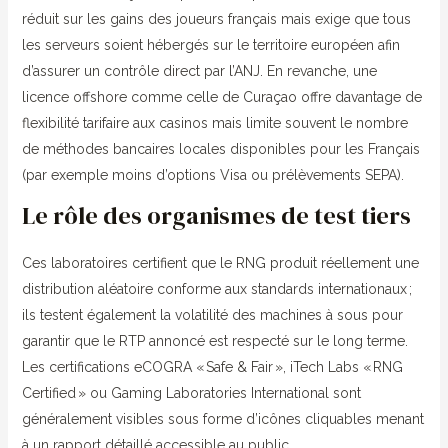
réduit sur les gains des joueurs français mais exige que tous
les serveurs soient hébergés sur le territoire européen afin
d’assurer un contrôle direct par l’ANJ. En revanche, une
licence offshore comme celle de Curaçao offre davantage de
flexibilité tarifaire aux casinos mais limite souvent le nombre
de méthodes bancaires locales disponibles pour les Français
(par exemple moins d’options Visa ou prélèvements SEPA).
Le rôle des organismes de test tiers
Ces laboratoires certifient que le RNG produit réellement une
distribution aléatoire conforme aux standards internationaux ;
ils testent également la volatilité des machines à sous pour
garantir que le RTP annoncé est respecté sur le long terme.
Les certifications eCOGRA « Safe & Fair », iTech Labs « RNG
Certified » ou Gaming Laboratories International sont
généralement visibles sous forme d’icônes cliquables menant
à un rapport détaillé accessible au public.