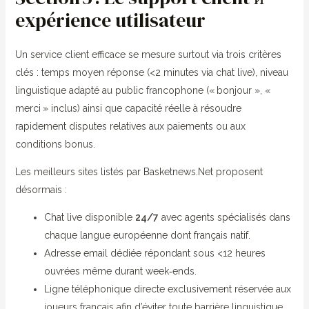
expérience utilisateur
Un service client efficace se mesure surtout via trois critères
clés : temps moyen réponse (<​2 minutes via chat live), niveau
linguistique adapté au public francophone (« bonjour », «
merci » inclus) ainsi que capacité réelle à résoudre
rapidement disputes relatives aux paiements ou aux
conditions bonus.
Les meilleurs sites listés par Basketnews.Net proposent
désormais :
Chat live disponible
24/7
avec agents spécialisés dans
chaque langue européenne dont français natif.
Adresse email dédiée répondant sous <​12 heures
ouvrées même durant week‑ends.
Ligne téléphonique directe exclusivement réservée aux
joueurs français afin d’éviter toute barrière linguistique