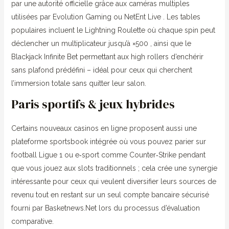
par une autorité officielle grâce aux caméras multiples
utilisées par Evolution Gaming ou NetEnt Live . Les tables
populaires incluent le Lightning Roulette où chaque spin peut
déclencher un multiplicateur jusqu’à ×500 , ainsi que le
Blackjack Infinite Bet permettant aux high rollers d’enchérir
sans plafond prédéfini – idéal pour ceux qui cherchent
l’immersion totale sans quitter leur salon.
Paris sportifs & jeux hybrides
Certains nouveaux casinos en ligne proposent aussi une
plateforme sportsbook intégrée où vous pouvez parier sur
football Ligue 1 ou e‑sport comme Counter‑Strike pendant
que vous jouez aux slots traditionnels ; cela crée une synergie
intéressante pour ceux qui veulent diversifier leurs sources de
revenu tout en restant sur un seul compte bancaire sécurisé
fourni par Basketnews.Net lors du processus d’évaluation
comparative.