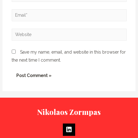
Save my name, email, and website in this browser for
the next time I comment.
Nikolaos Zormpas