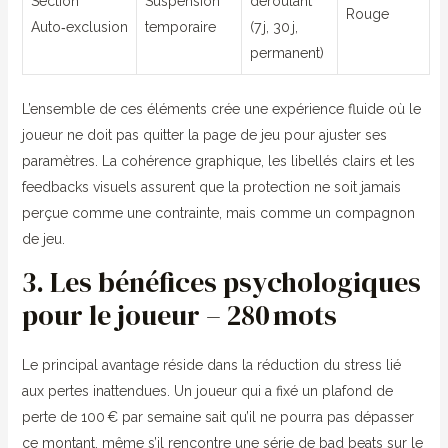
Section
Suspension
déroulant
Rouge
Auto‑exclusion
temporaire
(7 j, 30 j,
permanent)
L’ensemble de ces éléments crée une expérience fluide où le
joueur ne doit pas quitter la page de jeu pour ajuster ses
paramètres. La cohérence graphique, les libellés clairs et les
feedbacks visuels assurent que la protection ne soit jamais
perçue comme une contrainte, mais comme un compagnon
de jeu.
3. Les bénéfices psychologiques
pour le joueur – 280 mots
Le principal avantage réside dans la réduction du stress lié
aux pertes inattendues. Un joueur qui a fixé un plafond de
perte de 100 € par semaine sait qu’il ne pourra pas dépasser
ce montant, même s’il rencontre une série de bad beats sur le