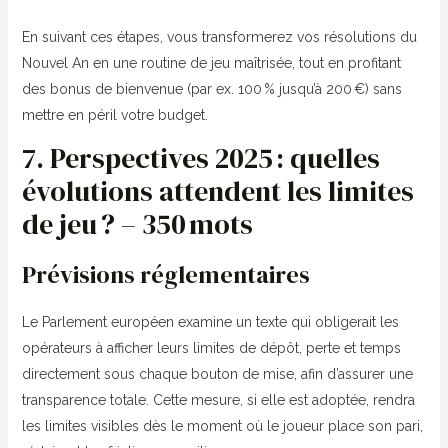
En suivant ces étapes, vous transformerez vos résolutions du
Nouvel An en une routine de jeu maîtrisée, tout en profitant
des bonus de bienvenue (par ex. 100 % jusqu’à 200 €) sans
mettre en péril votre budget.
7. Perspectives 2025 : quelles
évolutions attendent les limites
de jeu ? – 350 mots
Prévisions réglementaires
Le Parlement européen examine un texte qui obligerait les
opérateurs à afficher leurs limites de dépôt, perte et temps
directement sous chaque bouton de mise, afin d’assurer une
transparence totale. Cette mesure, si elle est adoptée, rendra
les limites visibles dès le moment où le joueur place son pari,