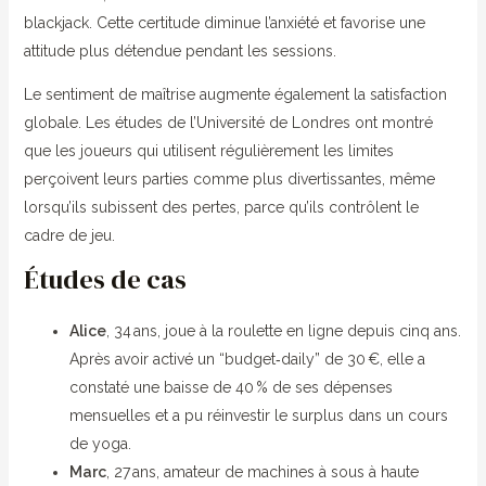
blackjack. Cette certitude diminue l’anxiété et favorise une
attitude plus détendue pendant les sessions.
Le sentiment de maîtrise augmente également la satisfaction
globale. Les études de l’Université de Londres ont montré
que les joueurs qui utilisent régulièrement les limites
perçoivent leurs parties comme plus divertissantes, même
lorsqu’ils subissent des pertes, parce qu’ils contrôlent le
cadre de jeu.
Études de cas
Alice
, 34 ans, joue à la roulette en ligne depuis cinq ans.
Après avoir activé un “budget‑daily” de 30 €, elle a
constaté une baisse de 40 % de ses dépenses
mensuelles et a pu réinvestir le surplus dans un cours
de yoga.
Marc
, 27 ans, amateur de machines à sous à haute