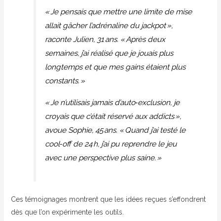
« Je pensais que mettre une limite de mise
allait gâcher l’adrénaline du jackpot »,
raconte Julien, 31 ans. « Après deux
semaines, j’ai réalisé que je jouais plus
longtemps et que mes gains étaient plus
constants. »
« Je n’utilisais jamais d’auto‑exclusion, je
croyais que c’était réservé aux addicts »,
avoue Sophie, 45 ans. « Quand j’ai testé le
cool‑off de 24 h, j’ai pu reprendre le jeu
avec une perspective plus saine. »
Ces témoignages montrent que les idées reçues s’effondrent
dès que l’on expérimente les outils.