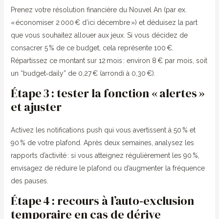
Prenez votre résolution financière du Nouvel An (par ex.
« économiser 2 000 € d’ici décembre ») et déduisez la part
que vous souhaitez allouer aux jeux. Si vous décidez de
consacrer 5 % de ce budget, cela représente 100 €.
Répartissez ce montant sur 12 mois : environ 8 € par mois, soit
un “budget‑daily” de 0,27 € (arrondi à 0,30 €).
Étape 3 : tester la fonction « alertes »
et ajuster
Activez les notifications push qui vous avertissent à 50 % et
90 % de votre plafond. Après deux semaines, analysez les
rapports d’activité : si vous atteignez régulièrement les 90 %,
envisagez de réduire le plafond ou d’augmenter la fréquence
des pauses.
Étape 4 : recours à l’auto‑exclusion
temporaire en cas de dérive