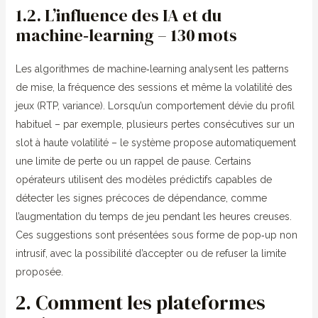
1.2. L’influence des IA et du
machine‑learning – 130 mots
Les algorithmes de machine‑learning analysent les patterns
de mise, la fréquence des sessions et même la volatilité des
jeux (RTP, variance). Lorsqu’un comportement dévie du profil
habituel – par exemple, plusieurs pertes consécutives sur un
slot à haute volatilité – le système propose automatiquement
une limite de perte ou un rappel de pause. Certains
opérateurs utilisent des modèles prédictifs capables de
détecter les signes précoces de dépendance, comme
l’augmentation du temps de jeu pendant les heures creuses.
Ces suggestions sont présentées sous forme de pop‑up non
intrusif, avec la possibilité d’accepter ou de refuser la limite
proposée.
2. Comment les plateformes