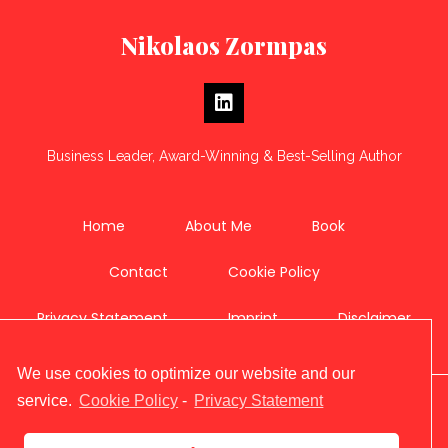
Nikolaos Zormpas
Business Leader, Award-Winning & Best-Selling Author
Home
About Me
Book
Contact
Cookie Policy
Privacy Statement
Imprint
Disclaimer
We use cookies to optimize our website and our
service.
Cookie Policy
-
Privacy Statement
Copyright © 2024 Author