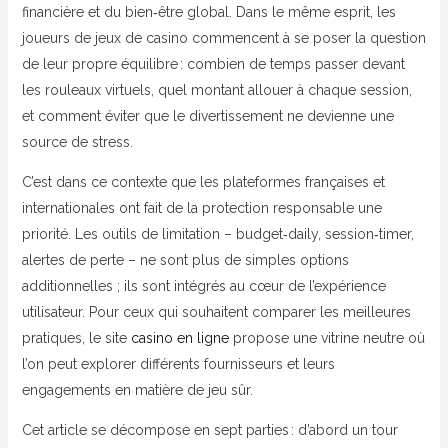
financière et du bien‑être global. Dans le même esprit, les
joueurs de jeux de casino commencent à se poser la question
de leur propre équilibre : combien de temps passer devant
les rouleaux virtuels, quel montant allouer à chaque session,
et comment éviter que le divertissement ne devienne une
source de stress.
C’est dans ce contexte que les plateformes françaises et
internationales ont fait de la protection responsable une
priorité. Les outils de limitation – budget‑daily, session‑timer,
alertes de perte – ne sont plus de simples options
additionnelles ; ils sont intégrés au cœur de l’expérience
utilisateur. Pour ceux qui souhaitent comparer les meilleures
pratiques, le site
casino en ligne
propose une vitrine neutre où
l’on peut explorer différents fournisseurs et leurs
engagements en matière de jeu sûr.
Cet article se décompose en sept parties : d’abord un tour