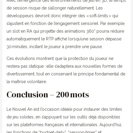
Avec l’émergence des environnements de jeu en 3D, le temps
de session risque de s’allonger naturellement. Les
développeurs devront donc intégrer des « soft‑limits » qui
s’ajustent en fonction de l’engagement sensoriel. Par exemple,
un slot en RA qui projette des animations 360° pourra réduire
automatiquement le RTP affiché lorsqu’une session dépasse
30 minutes, incitant le joueur à prendre une pause.
Ces évolutions montrent que la protection du joueur ne
restera pas statique : elle s’adaptera aux nouvelles formes de
divertissement, tout en conservant le principe fondamental de
la maîtrise volontaire.
Conclusion – 200 mots
Le Nouvel An est l’occasion idéale pour instaurer des limites
de jeu solides, en s’appuyant sur les outils déjà disponibles
sur les plateformes françaises et internationales. Aujourd’hui,
les fonctions de “budget‑daily”, “session‑timer” et