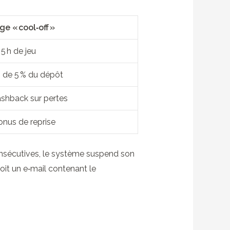
e « cool‑off »
5 h de jeu
 de 5 % du dépôt
ashback sur pertes
onus de reprise
onsécutives, le système suspend son
oit un e‑mail contenant le