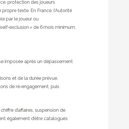
nce, protection des joueurs
ropre texte. En France, l’Autorité
ble par le joueur ou
self‑exclusion » de 6 mois minimum,
ause imposée après un dépassement
isons et de la durée prévue.
ctions de ré‑engagement, puis
iffre d’affaires, suspension de
quent également d’être catalogués