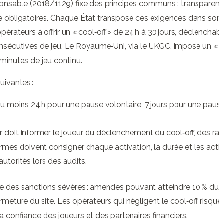
esponsable (2018/1129) fixe des principes communs : transpare
obligatoires. Chaque État transpose ces exigences dans son p
érateurs à offrir un « cool‑off » de 24 h à 30 jours, déclencha
écutives de jeu. Le Royaume‑Uni, via le UKGC, impose un « 
minutes de jeu continu.
uivantes :
moins 24 h pour une pause volontaire, 7 jours pour une p
r doit informer le joueur du déclenchement du cool‑off, des ra
formes doivent consigner chaque activation, la durée et les a
torités lors des audits.
e des sanctions sévères : amendes pouvant atteindre 10 % du ch
rmeture du site. Les opérateurs qui négligent le cool‑off ris
la confiance des joueurs et des partenaires financiers.