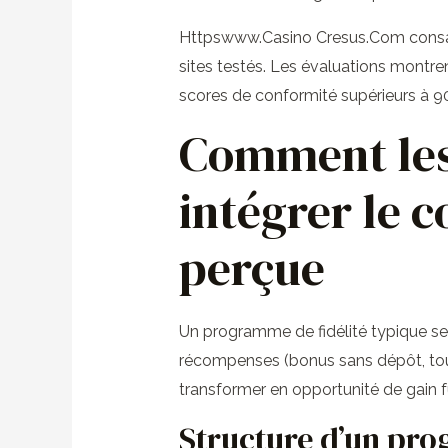
Httpswww.Casino Cresus.Com consacr
sites testés. Les évaluations montre
scores de conformité supérieurs à 90
Comment les
intégrer le c
perçue
Un programme de fidélité typique se c
récompenses (bonus sans dépôt, tours
transformer en opportunité de gain fu
Structure d’un pr