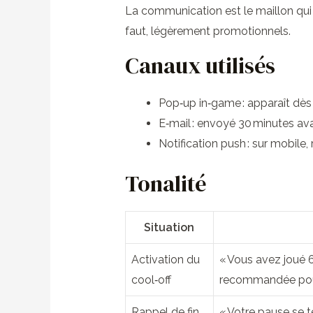
La communication est le maillon qui t
faut, légèrement promotionnels.
Canaux utilisés
Pop‑up in‑game : apparaît dès q
E‑mail : envoyé 30 minutes avan
Notification push : sur mobile,
Tonalité
Situation
Activation du
« Vous avez joué 6
cool‑off
recommandée pour 
Rappel de fin
« Votre pause se t