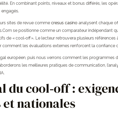
ité. En combinant points, niveaux et bonus différés, les opéra
s engagés.
ieurs sites de revue comme
cresus casino
analysent chaque off
s.Com se positionne comme un comparateur indépendant qui
tifs de « cool‑off ». Le lecteur retrouvera plusieurs référen
rer comment les évaluations externes renforcent la confiance d
égal européen, puis nous verrons comment les programmes de f
borderons les meilleures pratiques de communication, l’analy
IA.
l du cool‑off : exigen
et nationales