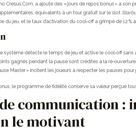
o Cresus.Com, a ajouté des « jours de repos bonus » à son p
plémentaires, équivalents à un tour gratuit sur le slot
Starbu
 du jeu, et le taux d’activation du cool‑off a grimpé de 12 % à
on
e système détecte le temps de jeu et active le cool‑off sans 
oints gagnés pendant la pause sont crédités à la ré‑ouvertur
use Master » incitent les joueurs à respecter les pauses pour 
nus, le programme de fidélité conserve sa valeur perçue tout 
de communication : i
en le motivant