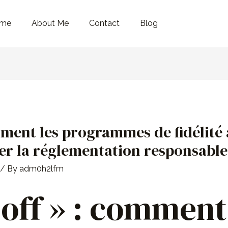
me
About Me
Contact
Blog
mment les programmes de fidélité 
er la réglementation responsable
/ By
adm0h2lfm
‑off » : comment