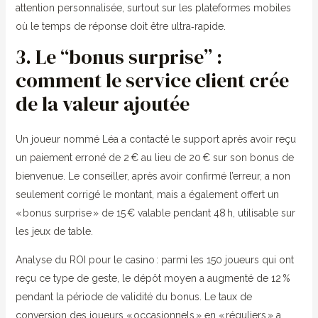
attention personnalisée, surtout sur les plateformes mobiles
où le temps de réponse doit être ultra‑rapide.
3. Le “bonus surprise” :
comment le service client crée
de la valeur ajoutée
Un joueur nommé Léa a contacté le support après avoir reçu
un paiement erroné de 2 € au lieu de 20 € sur son bonus de
bienvenue. Le conseiller, après avoir confirmé l’erreur, a non
seulement corrigé le montant, mais a également offert un
« bonus surprise » de 15 € valable pendant 48 h, utilisable sur
les jeux de table.
Analyse du ROI pour le casino : parmi les 150 joueurs qui ont
reçu ce type de geste, le dépôt moyen a augmenté de 12 %
pendant la période de validité du bonus. Le taux de
conversion des joueurs « occasionnels » en « réguliers » a