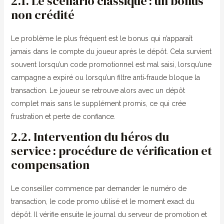
2.1. Le scénario classique : un bonus
non crédité
Le problème le plus fréquent est le bonus qui n’apparaît
jamais dans le compte du joueur après le dépôt. Cela survient
souvent lorsqu’un code promotionnel est mal saisi, lorsqu’une
campagne a expiré ou lorsqu’un filtre anti‑fraude bloque la
transaction. Le joueur se retrouve alors avec un dépôt
complet mais sans le supplément promis, ce qui crée
frustration et perte de confiance.
2.2. Intervention du héros du
service : procédure de vérification et
compensation
Le conseiller commence par demander le numéro de
transaction, le code promo utilisé et le moment exact du
dépôt. Il vérifie ensuite le journal du serveur de promotion et