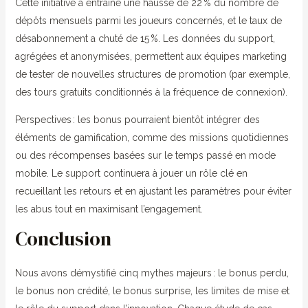
Cette initiative a entraîné une hausse de 22 % du nombre de
dépôts mensuels parmi les joueurs concernés, et le taux de
désabonnement a chuté de 15 %. Les données du support,
agrégées et anonymisées, permettent aux équipes marketing
de tester de nouvelles structures de promotion (par exemple,
des tours gratuits conditionnés à la fréquence de connexion).
Perspectives : les bonus pourraient bientôt intégrer des
éléments de gamification, comme des missions quotidiennes
ou des récompenses basées sur le temps passé en mode
mobile. Le support continuera à jouer un rôle clé en
recueillant les retours et en ajustant les paramètres pour éviter
les abus tout en maximisant l’engagement.
Conclusion
Nous avons démystifié cinq mythes majeurs : le bonus perdu,
le bonus non crédité, le bonus surprise, les limites de mise et