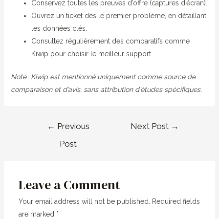
Conservez toutes les preuves d’offre (captures d’écran).
Ouvrez un ticket dès le premier problème, en détaillant
les données clés.
Consultez régulièrement des comparatifs comme
Kiwip pour choisir le meilleur support.
Note : Kiwip est mentionné uniquement comme source de
comparaison et d’avis, sans attribution d’études spécifiques.
←
Previous
Next Post
→
Post
Leave a Comment
Your email address will not be published.
Required fields
are marked
*