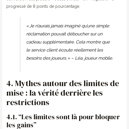
progressé de 8 points de pourcentage.
« Je n’aurais jamais imaginé qu’une simple
réclamation pouvait déboucher sur un
cadeau supplémentaire. Cela montre que
le service client écoute réellement les
besoins des joueurs. » – Léa, joueur mobile.
4. Mythes autour des limites de
mise : la vérité derrière les
restrictions
4.1. “Les limites sont là pour bloquer
les gains”