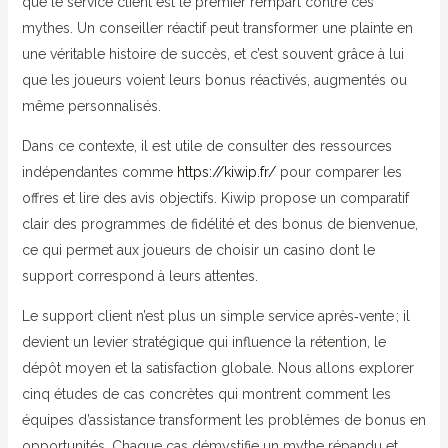
que le service client est le premier rempart contre ces
mythes. Un conseiller réactif peut transformer une plainte en
une véritable histoire de succès, et c’est souvent grâce à lui
que les joueurs voient leurs bonus réactivés, augmentés ou
même personnalisés.
Dans ce contexte, il est utile de consulter des ressources
indépendantes comme
https://kiwip.fr/
pour comparer les
offres et lire des avis objectifs. Kiwip propose un comparatif
clair des programmes de fidélité et des bonus de bienvenue,
ce qui permet aux joueurs de choisir un casino dont le
support correspond à leurs attentes.
Le support client n’est plus un simple service après‑vente ; il
devient un levier stratégique qui influence la rétention, le
dépôt moyen et la satisfaction globale. Nous allons explorer
cinq études de cas concrètes qui montrent comment les
équipes d’assistance transforment les problèmes de bonus en
opportunités. Chaque cas démystifie un mythe répandu et