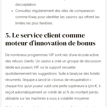
d’acceptation.
Consultez régulièrement des sites de comparaison
comme Kiwip pour identifier les casinos qui offrent les
limites les plus flexibles.
5. Le service client comme
moteur d’innovation de bonus
De nombreux programmes VIP sont nés d’une écoute active
des retours clients. Un casino a créé un groupe de discussion
dédié aux joueurs VIP, où le support recueille
quotidiennement les suggestions. Suite à l’analyse des tickets
récurrents, l’équipe a lancé le « bonus de récupération » :
chaque fois qu’un joueur subit une perte supérieure à 500 €, il
reçoit automatiquement un crédit de 10 % du montant perdu,
utilisable sur les machines à sous à volatilité moyenne.