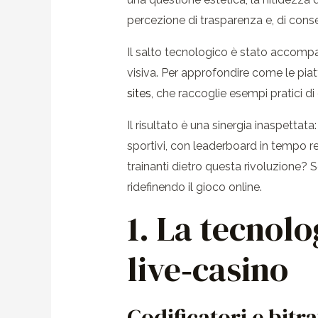
percezione di trasparenza e, di conse
Il salto tecnologico è stato accompa
visiva. Per approfondire come le pia
sites
, che raccoglie esempi pratici 
Il risultato è una sinergia inaspettata
sportivi, con leaderboard in tempo r
trainanti dietro questa rivoluzione?
ridefinendo il gioco online.
1. La tecnolo
live‑casino
Codificatori e bitra