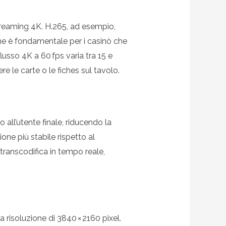
treaming 4K. H.265, ad esempio,
 che è fondamentale per i casinò che
usso 4K a 60 fps varia tra 15 e
e le carte o le fiches sul tavolo.
all’utente finale, riducendo la
ne più stabile rispetto al
transcodifica in tempo reale,
 risoluzione di 3840 × 2160 pixel.