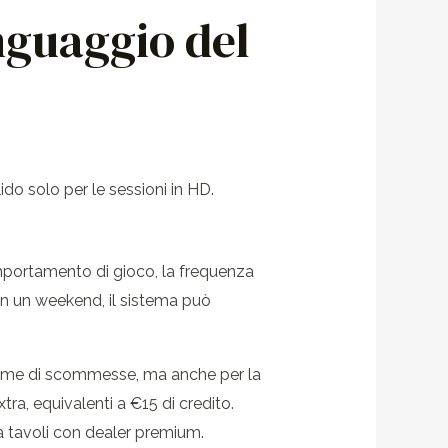
nguaggio del
ido solo per le sessioni in HD.
omportamento di gioco, la frequenza
 in un weekend, il sistema può
olume di scommesse, ma anche per la
tra, equivalenti a €15 di credito.
 a tavoli con dealer premium.