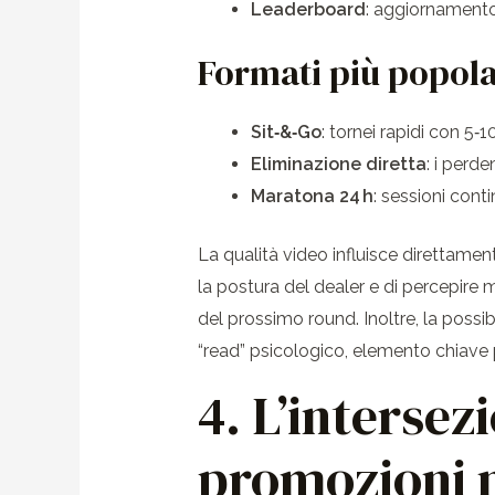
Leaderboard
: aggiornamento 
Formati più popola
Sit‑&‑Go
: tornei rapidi con 5‑1
Eliminazione diretta
: i perd
Maratona 24 h
: sessioni cont
La qualità video influisce direttament
la postura del dealer e di percepire m
del prossimo round. Inoltre, la possibi
“read” psicologico, elemento chiave pe
4. L’interse
promozioni n