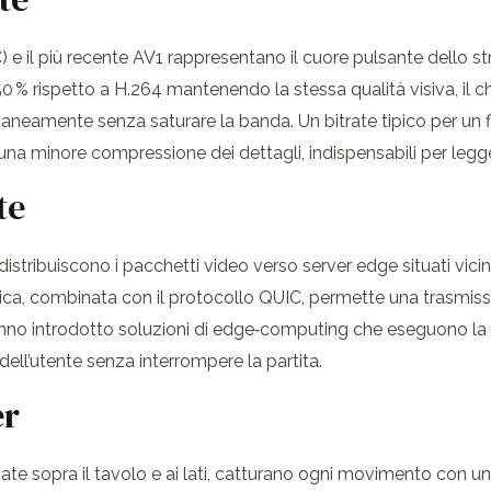
e il più recente AV1 rappresentano il cuore pulsante dello s
il 50 % rispetto a H.264 mantenendo la stessa qualità visiva, il
aneamente senza saturare la banda. Un bitrate tipico per un fl
una minore compressione dei dettagli, indispensabili per legger
te
tribuiscono i pacchetti video verso server edge situati vicino 
ica, combinata con il protocollo QUIC, permette una trasmissio
anno introdotto soluzioni di edge‑computing che eseguono la 
dell’utente senza interrompere la partita.
er
te sopra il tavolo e ai lati, catturano ogni movimento con una