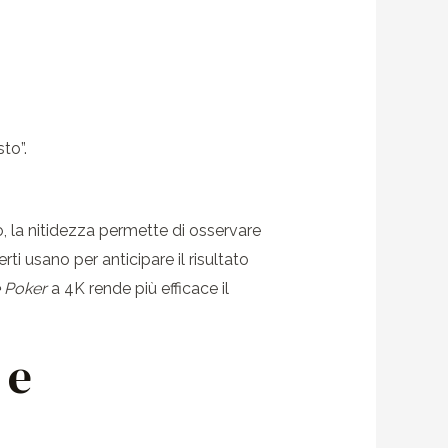
to”.
, la nitidezza permette di osservare
ti usano per anticipare il risultato
e Poker
a 4K rende più efficace il
 e