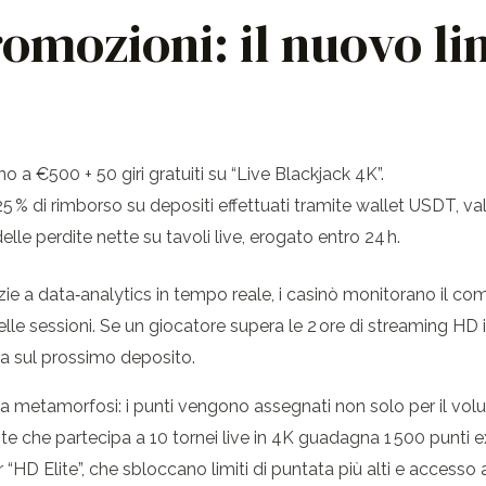
romozioni: il nuovo li
ino a €500 + 50 giri gratuiti su “Live Blackjack 4K”.
 25 % di rimborso su depositi effettuati tramite wallet USDT, val
delle perdite nette su tavoli live, erogato entro 24 h.
azie a data‑analytics in tempo reale, i casinò monitorano il c
delle sessioni. Se un giocatore supera le 2 ore di streaming HD
tra sul prossimo deposito.
a metamorfosi: i punti vengono assegnati non solo per il v
te che partecipa a 10 tornei live in 4K guadagna 1 500 punti ex
 “HD Elite”, che sbloccano limiti di puntata più alti e accesso