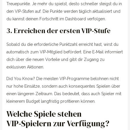
Treuepunkte. Je mehr du spielst, desto schneller steigst du in
den VIP‑Stufen auf. Die Punkte werden täglich aktualisiert und
du kannst deinen Fortschritt im Dashboard verfolgen.
3. Erreichen der ersten VIP‑Stufe
Sobald du die erforderliche Punktzahl erreicht hast, wirst du
automatisch zum VIP‑Mitglied befördert. Eine E‑Mail informiert
dich über die neuen Vorteile und gibt dir Zugang zu
exklusiven Aktionen.
Did You Know? Die meisten VIP‑Programme belohnen nicht
nur hohe Einsätze, sondern auch konsequentes Spielen über
einen längeren Zeitraum. Das bedeutet, dass auch Spieler mit
kleinerem Budget langfristig profitieren können.
Welche Spiele stehen
VIP‑Spielern zur Verfügung?