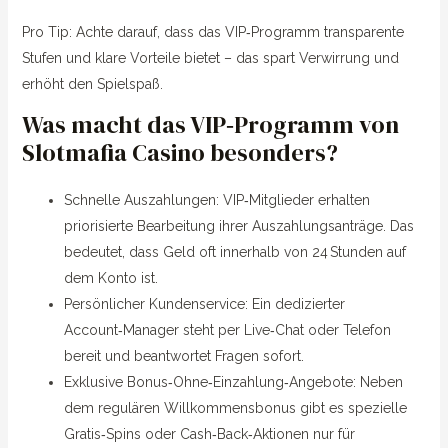
Pro Tip: Achte darauf, dass das VIP‑Programm transparente
Stufen und klare Vorteile bietet – das spart Verwirrung und
erhöht den Spielspaß.
Was macht das VIP‑Programm von
Slotmafia Casino besonders?
Schnelle Auszahlungen: VIP‑Mitglieder erhalten
priorisierte Bearbeitung ihrer Auszahlungsanträge. Das
bedeutet, dass Geld oft innerhalb von 24 Stunden auf
dem Konto ist.
Persönlicher Kundenservice: Ein dedizierter
Account‑Manager steht per Live‑Chat oder Telefon
bereit und beantwortet Fragen sofort.
Exklusive Bonus‑Ohne‑Einzahlung‑Angebote: Neben
dem regulären Willkommensbonus gibt es spezielle
Gratis‑Spins oder Cash‑Back‑Aktionen nur für