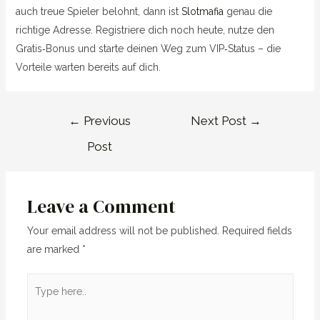
auch treue Spieler belohnt, dann ist
Slotmafia
genau die
richtige Adresse. Registriere dich noch heute, nutze den
Gratis‑Bonus und starte deinen Weg zum VIP‑Status – die
Vorteile warten bereits auf dich.
←
Previous
Next Post
→
Post
Leave a Comment
Your email address will not be published.
Required fields
are marked
*