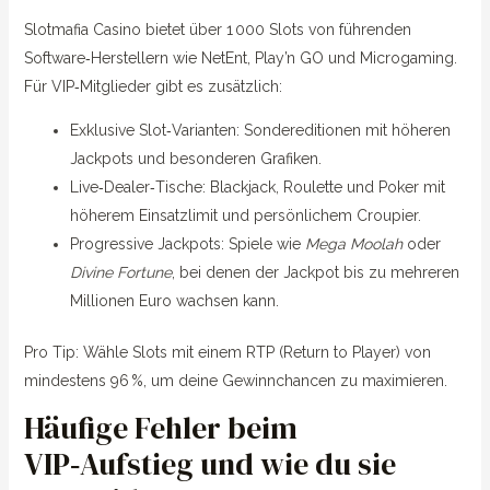
Slotmafia Casino bietet über 1 000 Slots von führenden
Software‑Herstellern wie NetEnt, Play’n GO und Microgaming.
Für VIP‑Mitglieder gibt es zusätzlich:
Exklusive Slot‑Varianten: Sondereditionen mit höheren
Jackpots und besonderen Grafiken.
Live‑Dealer‑Tische: Blackjack, Roulette und Poker mit
höherem Einsatzlimit und persönlichem Croupier.
Progressive Jackpots: Spiele wie
Mega Moolah
oder
Divine Fortune
, bei denen der Jackpot bis zu mehreren
Millionen Euro wachsen kann.
Pro Tip: Wähle Slots mit einem RTP (Return to Player) von
mindestens 96 %, um deine Gewinnchancen zu maximieren.
Häufige Fehler beim
VIP‑Aufstieg und wie du sie